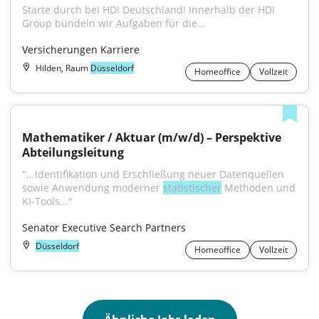
Starte durch bei HDI Deutschland! Innerhalb der HDI 
Group bündeln wir Aufgaben für die...
Versicherungen Karriere
Hilden, Raum
Düsseldorf
Homeoffice
Vollzeit
Mathematiker / Aktuar (m/w/d) – Perspektive 
Abteilungsleitung
"...Identifikation und Erschließung neuer Datenquellen 
sowie Anwendung moderner 
statistischer
 Methoden und 
KI-Tools..."
Senator Executive Search Partners
Düsseldorf
Homeoffice
Vollzeit