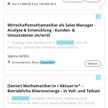
Von 37.800,00 € bis 104.400,00 €
Wirtschaftsmathematiker als Sales Manager - 
Analyse & Entwicklung - Kunden‑ & 
Umsatzdaten (m/w/d)
"...Zugang zum Handelshof in 
Düsseldorf
 und HH-
Harburg • Jobrad Wir betonen ausdrücklich..."
Speira GmbH
Grevenbroich, Raum
Düsseldorf
Vollzeit
(Senior) Mathematiker:in / Aktuar:in* – 
Betriebliche Altersvorsorge – In Voll- und Teilzeit
"...
Düsseldorf
, Stuttgart, München, Hamburg oder 
Frankfurt a. M. oder auch deutschlandweit als: Senior..."