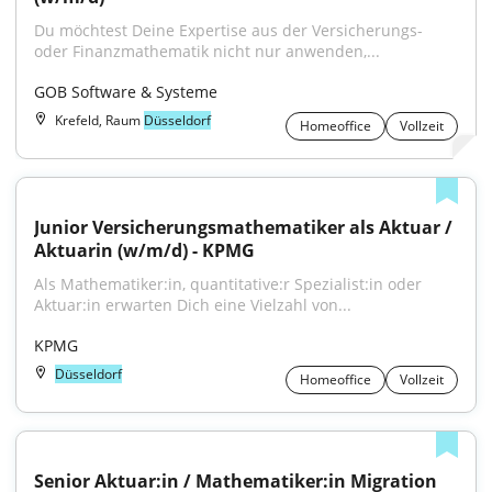
Du möchtest Deine Expertise aus der Versicherungs- 
oder Finanzmathematik nicht nur anwenden,...
GOB Software & Systeme
Krefeld, Raum
Düsseldorf
Homeoffice
Vollzeit
Junior Versicherungsmathematiker als Aktuar / 
Aktuarin (w/m/d) - KPMG
Als Mathematiker:in, quantitative:r Spezialist:in oder 
Aktuar:in erwarten Dich eine Vielzahl von...
KPMG
Düsseldorf
Homeoffice
Vollzeit
Senior Aktuar:in / Mathematiker:in Migration 