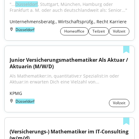
"...
Düsseldorf
, Stuttgart, München, Hamburg oder 
Frankfurt a. M. oder auch deutschlandweit als: Senior..."
Unternehmensberatg., Wirtschaftsprüfg., Recht Karriere
Düsseldorf
Homeoffice
Teilzeit
Vollzeit
Junior Versicherungsmathematiker Als Aktuar / 
Aktuarin (M/W/D)
Als Mathematiker:in, quantitative:r Spezialist:in oder 
Aktuar:in erwarten Dich eine Vielzahl von...
KPMG
Düsseldorf
Vollzeit
(Versicherungs-) Mathematiker im IT-Consulting 
(w/m/d)