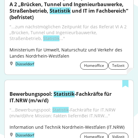
A 2 „Brücken, Tunnel und Ingenieurbauwerke, 
Straßenbetrieb, 
Statistik
 und IT im Fachbereich“ 
(befristet)
"...zum nächstmöglichen Zeitpunkt für das Referat VI A 2 
„Brücken, Tunnel und Ingenieurbauwerke, 
Straßenbetrieb, 
Statistik
..."
Ministerium für Umwelt, Naturschutz und Verkehr des 
Landes Nordrhein-Westfalen
Düsseldorf
Homeoffice
Teilzeit
Bewerbungspool: 
Statistik
-Fachkräfte für 
IT.NRW (m/w/d)
"...Bewerbungspool: 
Statistik
-Fachkräfte für IT.NRW 
(m/w/d)Ihre Mission: Fakten liefernBei IT.NRW..."
Information und Technik Nordrhein-Westfalen (IT.NRW)
Düsseldorf
Homeoffice
Vollzeit