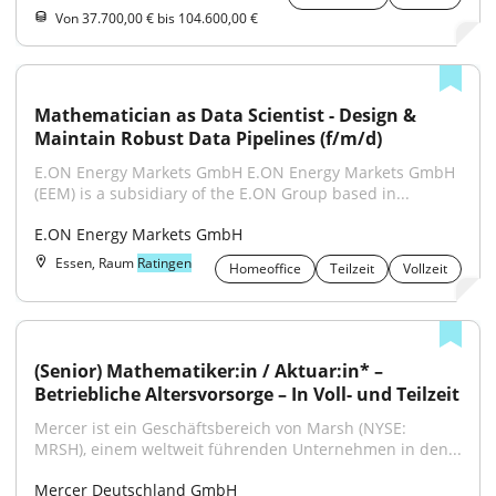
Von 37.700,00 € bis 104.600,00 €
Mathematician as Data Scientist - Design & 
Maintain Robust Data Pipelines (f/m/d)
E.ON Energy Markets GmbH E.ON Energy Markets GmbH 
(EEM) is a subsidiary of the E.ON Group based in...
E.ON Energy Markets GmbH
Essen, Raum
Ratingen
Homeoffice
Teilzeit
Vollzeit
(Senior) Mathematiker:in / Aktuar:in* – 
Betriebliche Altersvorsorge – In Voll- und Teilzeit
Mercer ist ein Geschäftsbereich von Marsh (NYSE: 
MRSH), einem weltweit führenden Unternehmen in den...
Mercer Deutschland GmbH