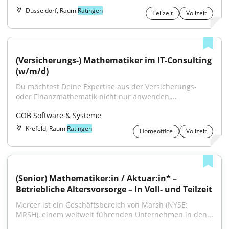
Düsseldorf, Raum
Ratingen
Teilzeit
Vollzeit
(Versicherungs-) Mathematiker im IT-Consulting 
(w/m/d)
Du möchtest Deine Expertise aus der Versicherungs- 
oder Finanzmathematik nicht nur anwenden,...
GOB Software & Systeme
Krefeld, Raum
Ratingen
Homeoffice
Vollzeit
(Senior) Mathematiker:in / Aktuar:in* – 
Betriebliche Altersvorsorge – In Voll- und Teilzeit
Mercer ist ein Geschäftsbereich von Marsh (NYSE: 
MRSH), einem weltweit führenden Unternehmen in den...