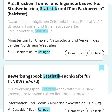
A 2 „Brücken, Tunnel und Ingenieurbauwerke, 
Straßenbetrieb, 
Statistik
 und IT im Fachbereich“ 
(befristet)
"...zum nächstmöglichen Zeitpunkt für das Referat VI A 2 
„Brücken, Tunnel und Ingenieurbauwerke, 
Straßenbetrieb, 
Statistik
..."
Ministerium für Umwelt, Naturschutz und Verkehr des 
Landes Nordrhein-Westfalen
Düsseldorf, Raum
Ratingen
Homeoffice
Teilzeit
Bewerbungspool: 
Statistik
-Fachkräfte für 
IT.NRW (m/w/d)
"...Bewerbungspool: 
Statistik
-Fachkräfte für IT.NRW 
(m/w/d)Ihre Mission: Fakten liefernBei IT.NRW..."
Information und Technik Nordrhein-Westfalen (IT.NRW)
Düsseldorf, Raum
Ratingen
Homeoffice
Vollzeit