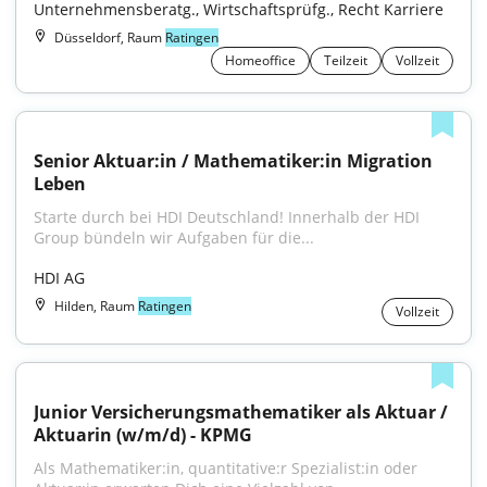
Unternehmensberatg., Wirtschaftsprüfg., Recht Karriere
Düsseldorf, Raum
Ratingen
Homeoffice
Teilzeit
Vollzeit
Senior Aktuar:in / Mathematiker:in Migration 
Leben
Starte durch bei HDI Deutschland! Innerhalb der HDI 
Group bündeln wir Aufgaben für die...
HDI AG
Hilden, Raum
Ratingen
Vollzeit
Junior Versicherungsmathematiker als Aktuar / 
Aktuarin (w/m/d) - KPMG
Als Mathematiker:in, quantitative:r Spezialist:in oder 