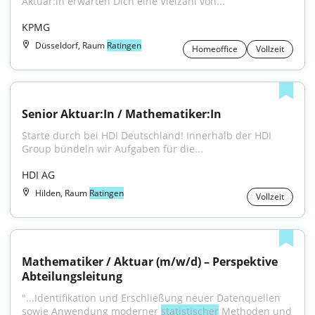
Aktuar:in erwarten Dich eine Vielzahl von...
KPMG
Düsseldorf, Raum
Ratingen
Homeoffice
Vollzeit
Senior Aktuar:In / Mathematiker:In
Starte durch bei HDI Deutschland! Innerhalb der HDI 
Group bündeln wir Aufgaben für die...
HDI AG
Hilden, Raum
Ratingen
Vollzeit
Mathematiker / Aktuar (m/w/d) – Perspektive 
Abteilungsleitung
"...Identifikation und Erschließung neuer Datenquellen 
sowie Anwendung moderner 
statistischer
 Methoden und 