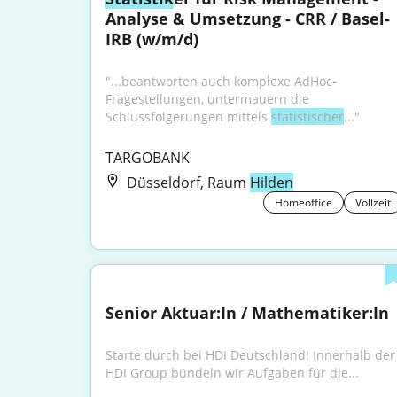
Analyse & Umsetzung - CRR / Basel-
IRB (w/m/d)
"...beantworten auch komplexe AdHoc-
Fragestellungen, untermauern die 
Schlussfolgerungen mittels 
statistischer
..."
TARGOBANK
Düsseldorf, Raum
Hilden
Homeoffice
Vollzeit
Senior Aktuar:In / Mathematiker:In
Starte durch bei HDI Deutschland! Innerhalb der 
HDI Group bündeln wir Aufgaben für die...