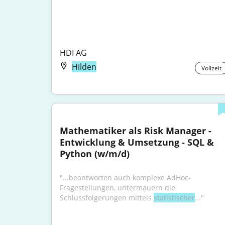
HDI AG
Hilden
Vollzeit
Mathematiker als Risk Manager - 
Entwicklung & Umsetzung - SQL & 
Python (w/m/d)
"...beantworten auch komplexe AdHoc-
Fragestellungen, untermauern die 
Schlussfolgerungen mittels 
statistischer
..."