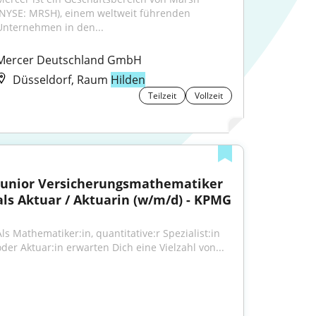
(NYSE: MRSH), einem weltweit führenden 
Unternehmen in den...
Mercer Deutschland GmbH
Düsseldorf, Raum
Hilden
Teilzeit
Vollzeit
Junior Versicherungsmathematiker 
als Aktuar / Aktuarin (w/m/d) - KPMG
Als Mathematiker:in, quantitative:r Spezialist:in 
oder Aktuar:in erwarten Dich eine Vielzahl von...