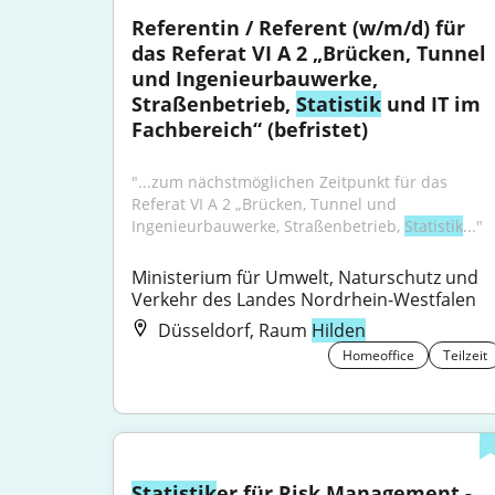
Referentin / Referent (w/m/d) für 
das Referat VI A 2 „Brücken, Tunnel 
und Ingenieurbauwerke, 
Straßenbetrieb, 
Statistik
 und IT im 
Fachbereich“ (befristet)
"...zum nächstmöglichen Zeitpunkt für das 
Referat VI A 2 „Brücken, Tunnel und 
Ingenieurbauwerke, Straßenbetrieb, 
Statistik
..."
Ministerium für Umwelt, Naturschutz und 
Verkehr des Landes Nordrhein-Westfalen
Düsseldorf, Raum
Hilden
Homeoffice
Teilzeit
Statistik
er für Risk Management - 