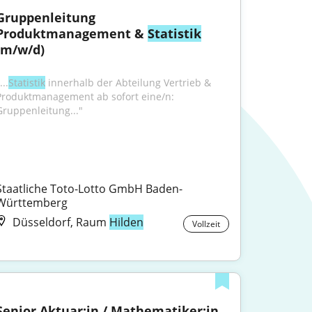
Gruppenleitung 
Produktmanagement & 
Statistik
(m/w/d)
...
Statistik
 innerhalb der Abteilung Vertrieb & 
Produktmanagement ab sofort eine/n: 
Gruppenleitung..."
Staatliche Toto-Lotto GmbH Baden-
Württemberg
Düsseldorf, Raum
Hilden
Vollzeit
Senior Aktuar:in / Mathematiker:in 