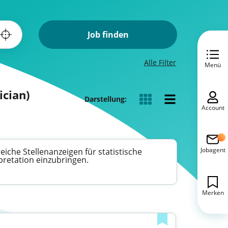
Job finden
Alle Filter
Menü
ician)
Darstellung:
Account
Jobagent
reiche Stellenanzeigen für statistische
pretation einzubringen.
Merken