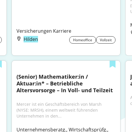
Versicherungen Karriere
Hilden
Homeoffice
Vollzeit
(Senior) Mathematiker:in / 
Aktuar:in* – Betriebliche 
Altersvorsorge – In Voll- und Teilzeit
Mercer ist ein Geschäftsbereich von Marsh 
(NYSE: MRSH), einem weltweit führenden 
Unternehmen in den...
Unternehmensberatg., Wirtschaftsprüfg., 