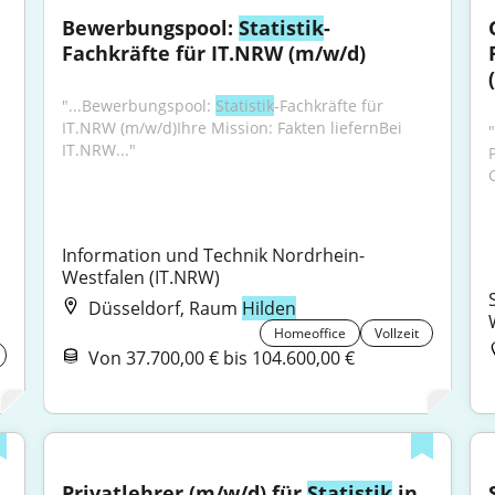
Bewerbungspool: 
Statistik
-
Fachkräfte für IT.NRW (m/w/d)
"...Bewerbungspool: 
Statistik
-Fachkräfte für 
IT.NRW (m/w/d)Ihre Mission: Fakten liefernBei 
"
IT.NRW..."
Information und Technik Nordrhein-
Westfalen (IT.NRW)
Düsseldorf, Raum
Hilden
Homeoffice
Vollzeit
Von 37.700,00 € bis 104.600,00 €
Privatlehrer (m/w/d) für 
Statistik
 in 