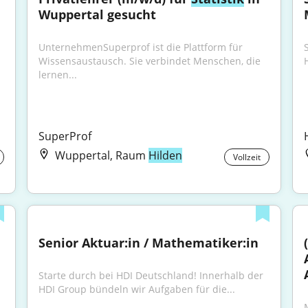
Wuppertal gesucht
UnternehmenSuperprof ist die Plattform für 
Wissensaustausch. Sie verbindet Menschen, die 
lernen...
SuperProf
Wuppertal, Raum
Hilden
Vollzeit
Senior Aktuar:in / Mathematiker:in
Starte durch bei HDI Deutschland! Innerhalb der 
HDI Group bündeln wir Aufgaben für die...