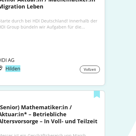
Migration Leben
Starte durch bei HDI Deutschland! Innerhalb der 
HDI Group bündeln wir Aufgaben für die...
HDI AG
Hilden
Vollzeit
(Senior) Mathematiker:in / 
Aktuar:in* – Betriebliche 
Altersvorsorge – In Voll- und Teilzeit
Mercer ist ein Geschäftsbereich von Marsh 