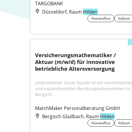
TARGOBANK
Düsseldorf, Raum
Hilden
Homeoffice
Vollzeit
Versicherungsmathematiker / 
Aktuar (m/w/d) für innovative 
betriebliche Altersversorgung
Unternehmen Unser Kunde ist ein renommiertes
und expandierendes Beratungsunternehmen in 
Bergisch...
MatchMaker Personalberatung GmbH
Bergisch Gladbach, Raum
Hilden
Homeoffice
Vollzeit