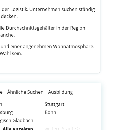
n der Logistik. Unternehmen suchen ständig
 decken.
die Durchschnittsgehälter in der Region
ranche.
ität und einer angenehmen Wohnatmosphäre.
Wahl sein.
te
Ähnliche Suchen
Ausbildung
n
Stuttgart
isburg
Bonn
gisch Gladbach
weitere Städte >
Alle anzeigen