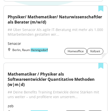
Physiker/ Mathematiker/ Naturwissenschaftler 
als Berater (m/w/d)
## Über Senacor Als agile IT-Beratung mit mehr als 1.000 
Mitarbeitenden gestalten wir...
Senacor
Berlin, Raum
Hennigsdorf
Homeoffice
Vollzeit
Mathematiker / Physiker als 
Softwareentwickler Quantitative Methoden 
(w|m|d)
## Deine Benefits Training Entwickle deine Stärken mit 
uns weiter – und profitiere von unserem...
zeb