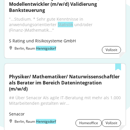
Modellentwickler (m/w/d) Validierung 
Banksteuerung
"...Studium. * Sehr gute Kenntnisse in 
anwendungsorientierter 
Statistik
 und/oder 
(Finanz-)Mathematik..."
S Rating und Risikosysteme GmbH
Berlin, Raum
Hennigsdorf
Vollzeit
Physiker/ Mathematiker/ Naturwissenschaftler 
als Berater im Bereich Datenintegration 
(m/w/d)
## Über Senacor Als agile IT-Beratung mit mehr als 1.000 
Mitarbeitenden gestalten wir...
Senacor
Berlin, Raum
Hennigsdorf
Homeoffice
Vollzeit