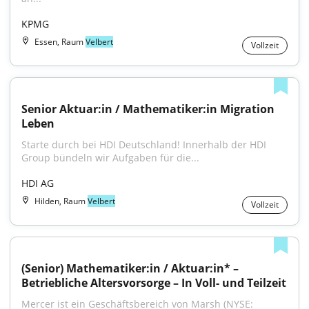
KPMG
Essen, Raum
Velbert
Vollzeit
Senior Aktuar:in / Mathematiker:in Migration 
Leben
Starte durch bei HDI Deutschland! Innerhalb der HDI 
Group bündeln wir Aufgaben für die...
HDI AG
Hilden, Raum
Velbert
Vollzeit
(Senior) Mathematiker:in / Aktuar:in* – 
Betriebliche Altersvorsorge – In Voll- und Teilzeit
Mercer ist ein Geschäftsbereich von Marsh (NYSE: 