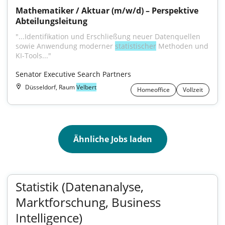
Mathematiker / Aktuar (m/w/d) – Perspektive 
Abteilungsleitung
"...Identifikation und Erschließung neuer Datenquellen 
sowie Anwendung moderner 
statistischer
 Methoden und 
KI-Tools..."
Senator Executive Search Partners
Düsseldorf, Raum
Velbert
Homeoffice
Vollzeit
Ähnliche Jobs laden
Statistik (Datenanalyse,
Marktforschung, Business
Intelligence)