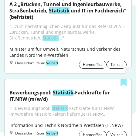
A 2 „Brücken, Tunnel und Ingenieurbauwerke, 
Straßenbetrieb, 
Statistik
 und IT im Fachbereich“ 
(befristet)
"...zum nächstmöglichen Zeitpunkt für das Referat VI A 2 
„Brücken, Tunnel und Ingenieurbauwerke, 
Straßenbetrieb, 
Statistik
..."
Ministerium für Umwelt, Naturschutz und Verkehr des 
Landes Nordrhein-Westfalen
Düsseldorf, Raum
Velbert
Homeoffice
Teilzeit
Bewerbungspool: 
Statistik
-Fachkräfte für 
IT.NRW (m/w/d)
"...Bewerbungspool: 
Statistik
-Fachkräfte für IT.NRW 
(m/w/d)Ihre Mission: Fakten liefernBei IT.NRW..."
Information und Technik Nordrhein-Westfalen (IT.NRW)
Düsseldorf, Raum
Velbert
Homeoffice
Vollzeit