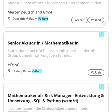
MRSH), einem weltweit führenden Unternehmen in den...
Mercer Deutschland GmbH
Düsseldorf, Raum
Velbert
Teilzeit
Vollzeit
Senior Aktuar:In / Mathematiker:In
Starte durch bei HDI Deutschland! Innerhalb der HDI 
Group bündeln wir Aufgaben für die...
HDI AG
Hilden, Raum
Velbert
Vollzeit
Mathematiker als Risk Manager - Entwicklung & 
Umsetzung - SQL & Python (w/m/d)
"...untermauern die Schlussfolgerungen mittels 