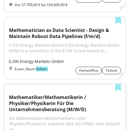
Von 37.700,00 € bis 104.600,00 €
Mathematician as Data Scientist - Design & 
Maintain Robust Data Pipelines (f/m/d)
E.ON Energy Markets GmbH E.ON Energy Markets GmbH 
(EEM) is a subsidiary of the E.ON Group based in...
E.ON Energy Markets GmbH
Essen, Raum
Velbert
Homeoffice
Teilzeit
Mathematiker/Mathematikerin / 
Physiker/Physikerin Für Die 
Unternehmensberatung (M/W/D)
Als Mathematiker/Mathematikerin oder 
Physiker/Physikerin erwartet Dich bei KPMG eine Vielzahl 
an...