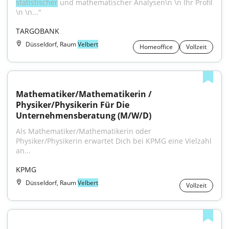
statistischer
 und mathematischer Analysen\n \n Ihr Profil 
\n \n..."
TARGOBANK
Düsseldorf, Raum
Velbert
Homeoffice
Vollzeit
Mathematiker/Mathematikerin / 
Physiker/Physikerin Für Die 
Unternehmensberatung (M/W/D)
Als Mathematiker/Mathematikerin oder 
Physiker/Physikerin erwartet Dich bei KPMG eine Vielzahl 
an...
KPMG
Düsseldorf, Raum
Velbert
Vollzeit