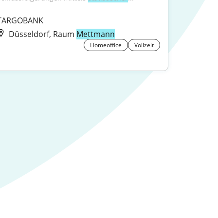
TARGOBANK
Düsseldorf, Raum
Mettmann
Homeoffice
Vollzeit