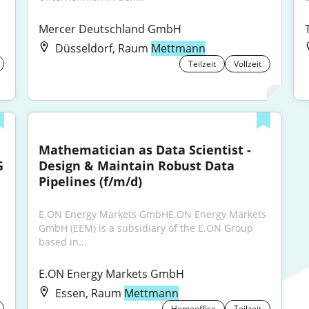
Mercer Deutschland GmbH
Düsseldorf, Raum
Mettmann
Teilzeit
Vollzeit
Mathematician as Data Scientist - 
G
Design & Maintain Robust Data 
Pipelines (f/m/d)
E.ON Energy Markets GmbHE.ON Energy Markets 
GmbH (EEM) is a subsidiary of the E.ON Group 
based in...
E.ON Energy Markets GmbH
Essen, Raum
Mettmann
Homeoffice
Teilzeit