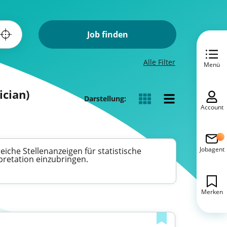
Job finden
Alle Filter
Menü
ician)
Darstellung:
Account
Jobagent
reiche Stellenanzeigen für statistische
pretation einzubringen.
Merken