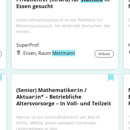
Essen gesucht
UnternehmenSuperprof ist die Plattform für 
Wissensaustausch. Sie verbindet Menschen, die 
lernen...
SuperProf
Essen, Raum
Mettmann
Vollzeit
(Senior) Mathematiker:in / 
Aktuar:in* – Betriebliche 
Altersvorsorge – In Voll- und Teilzeit
Mercer ist ein Geschäftsbereich von Marsh 
(NYSE: MRSH), einem weltweit führenden 
Unternehmen in den...