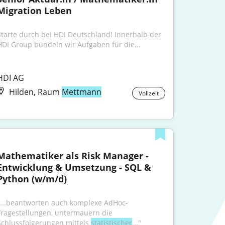
Migration Leben
Starte durch bei HDI Deutschland! Innerhalb der 
HDI Group bündeln wir Aufgaben für die...
HDI AG
Hilden, Raum
Mettmann
Vollzeit
Mathematiker als Risk Manager - 
Entwicklung & Umsetzung - SQL & 
Python (w/m/d)
"...beantworten auch komplexe AdHoc-
Fragestellungen, untermauern die 
Schlussfolgerungen mittels 
statistischer
..."