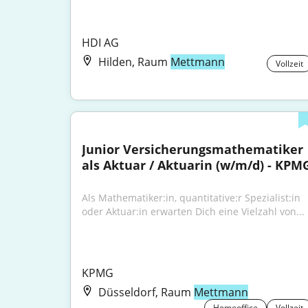
HDI AG
Hilden, Raum
Mettmann
Vollzeit
Junior Versicherungsmathematiker 
als Aktuar / Aktuarin (w/m/d) - KPM
Als Mathematiker:in, quantitative:r Spezialist:in 
oder Aktuar:in erwarten Dich eine Vielzahl von...
KPMG
Düsseldorf, Raum
Mettmann
Homeoffice
Vollzeit