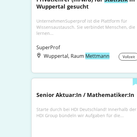
Wuppertal gesucht
UnternehmenSuperprof ist die Plattform für 
Wissensaustausch. Sie verbindet Menschen, die 
lernen...
SuperProf
Wuppertal, Raum
Mettmann
Vollzeit
Senior Aktuar:In / Mathematiker:In
Starte durch bei HDI Deutschland! Innerhalb der 
HDI Group bündeln wir Aufgaben für die...