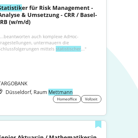
Statistik
er für Risk Management - 
Analyse & Umsetzung - CRR / Basel-
IRB (w/m/d)
"...beantworten auch komplexe AdHoc-
Fragestellungen, untermauern die 
Schlussfolgerungen mittels 
statistischer
..."
TARGOBANK
Düsseldorf, Raum
Mettmann
Homeoffice
Vollzeit
Senior Aktuar:in / Mathematiker:in 