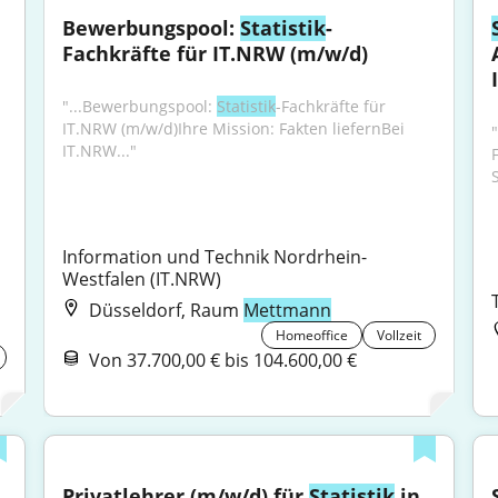
Bewerbungspool: 
Statistik
-
Fachkräfte für IT.NRW (m/w/d)
"...Bewerbungspool: 
Statistik
-Fachkräfte für 
IT.NRW (m/w/d)Ihre Mission: Fakten liefernBei 
IT.NRW..."
Information und Technik Nordrhein-
Westfalen (IT.NRW)
Düsseldorf, Raum
Mettmann
Homeoffice
Vollzeit
Von 37.700,00 € bis 104.600,00 €
Privatlehrer (m/w/d) für 
Statistik
 in 