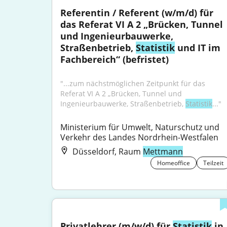
Referentin / Referent (w/m/d) für 
das Referat VI A 2 „Brücken, Tunnel 
und Ingenieurbauwerke, 
Straßenbetrieb, 
Statistik
 und IT im 
Fachbereich“ (befristet)
"...zum nächstmöglichen Zeitpunkt für das 
Referat VI A 2 „Brücken, Tunnel und 
Ingenieurbauwerke, Straßenbetrieb, 
Statistik
..."
Ministerium für Umwelt, Naturschutz und 
Verkehr des Landes Nordrhein-Westfalen
Düsseldorf, Raum
Mettmann
Homeoffice
Teilzeit
Privatlehrer (m/w/d) für 
Statistik
 in 