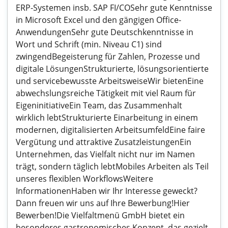
ERP-Systemen insb. SAP FI/COSehr gute Kenntnisse
in Microsoft Excel und den gängigen Office-
AnwendungenSehr gute Deutschkenntnisse in
Wort und Schrift (min. Niveau C1) sind
zwingendBegeisterung für Zahlen, Prozesse und
digitale LösungenStrukturierte, lösungsorientierte
und servicebewusste ArbeitsweiseWir bietenEine
abwechslungsreiche Tätigkeit mit viel Raum für
EigeninitiativeEin Team, das Zusammenhalt
wirklich lebtStrukturierte Einarbeitung in einem
modernen, digitalisierten ArbeitsumfeldEine faire
Vergütung und attraktive ZusatzleistungenEin
Unternehmen, das Vielfalt nicht nur im Namen
trägt, sondern täglich lebtMobiles Arbeiten als Teil
unseres flexiblen WorkflowsWeitere
InformationenHaben wir Ihr Interesse geweckt?
Dann freuen wir uns auf Ihre Bewerbung!Hier
Bewerben!Die Vielfaltmenü GmbH bietet ein
besonderes gastronomisches Konzept, das gezielt