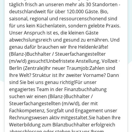
täglich frisch an unseren mehr als 30 Standorten -
deutschlandweit für über 120.000 Gäste. Bio,
saisonal, regional und ressourcenschonend sind
für uns kein Küchenlatein, sondern gelebte Praxis.
Unser Anspruch ist es, die kleinen Gäste
abwechslungsreich und gesund zu ernähren. Und
genau dafür brauchen wir Ihre Heldenkräfte!
(Bilanz-)Buchhalter / Steuerfachangestellter
(m/w/d) gesucht!Unbefristete Anstellung, Vollzeit ·
Berlin (Zentrale)Ihr neuer Traumjob:Zahlen sind
Ihre Welt? Struktur ist Ihr zweiter Vorname? Dann
sind Sie bei uns genau richtig!Für unser
engagiertes Team in der Finanzbuchhaltung
suchen wir einen (Bilanz-)Buchhalter /
Steuerfachangestellten (m/w/d), der mit
Fachkompetenz, Sorgfalt und Engagement unser
Rechnungswesen aktiv mitgestaltet.Sie haben Ihre
Weiterbildung zum Bilanzbuchhalter erfolgreich
abgeschlossen oder stehen kurz vor Ihrem