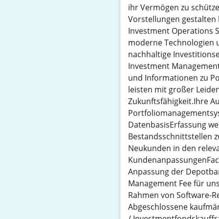
ihr Vermögen zu schütze
Vorstellungen gestalten
Investment Operations Spec
moderne Technologien un
nachhaltige Investition
Investment Managements.
und Informationen zu Por
leisten mit großer Leide
Zukunftsfähigkeit.Ihre 
Portfoliomanagementsyst
DatenbasisErfassung wer
Bestandsschnittstellen
Neukunden in den relev
KundenanpassungenFachl
Anpassung der Depotba
Management Fee für uns
Rahmen von Software-Rel
Abgeschlossene kaufmän
/ Investmentfondskauffra