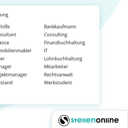
dung
hilfe
Bankkaufmann
sultant
Consulting
ance
Finanzbuchhaltung
obilienmakler
IT
ter
Lohnbuchhaltung
nager
Mitarbeiter
ojektmanager
Rechtsanwalt
rstand
Werkstudent