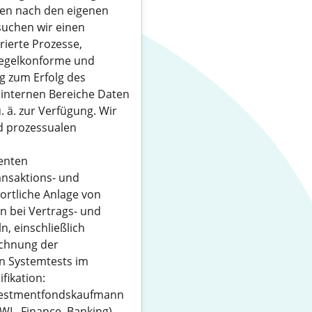
ben nach den eigenen
suchen wir einen
urierte Prozesse,
regelkonforme und
g zum Erfolg des
 internen Bereiche Daten
 ä. zur Verfügung. Wir
nd prozessualen
enten
ansaktions- und
rtliche Anlage von
 bei Vertrags- und
 einschließlich
chnung der
n Systemtests im
fikation:
nvestmentfondskaufmann
BWL, Finance, Banking)