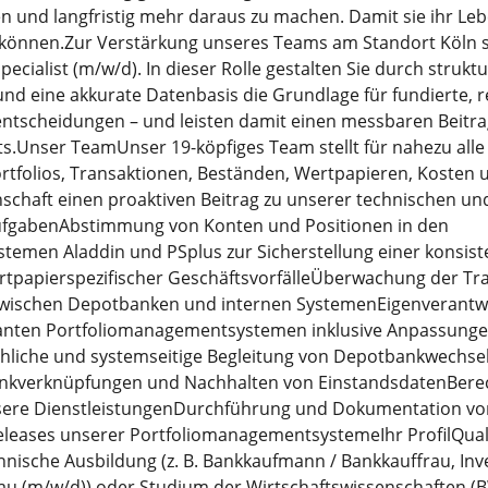
n und langfristig mehr daraus zu machen. Damit sie ihr Le
 können.Zur Verstärkung unseres Teams am Standort Köln 
ialist (m⁠/⁠w⁠/⁠d). In dieser Rolle gestalten Sie durch strukt
d eine akkurate Datenbasis die Grundlage für fundierte, 
sentscheidungen – und leisten damit einen messbaren Beitra
Unser TeamUnser 19-köpfiges Team stellt für nahezu alle
tfolios, Transaktionen, Beständen, Wertpapieren, Kosten u.
nschaft einen proaktiven Beitrag zu unserer technischen u
AufgabenAbstimmung von Konten und Positionen in den
emen Aladdin und PSplus zur Sicherstellung einer konsist
tpapierspezifischer GeschäftsvorfälleÜberwachung der Tr
 zwischen Depotbanken und internen SystemenEigenverantwo
anten Portfoliomanagementsystemen inklusive Anpassungen
iche und systemseitige Begleitung von Depotbankwechseln,
nkverknüpfungen und Nachhalten von EinstandsdatenBere
ere DienstleistungenDurchführung und Dokumentation vo
eases unserer PortfoliomanagementsystemeIhr ProfilQuali
nische Ausbildung (z. B. Bankkaufmann / Bankkauffrau, I
u (m⁠/⁠w⁠/⁠d)) oder Studium der Wirtschaftswissenschaften (