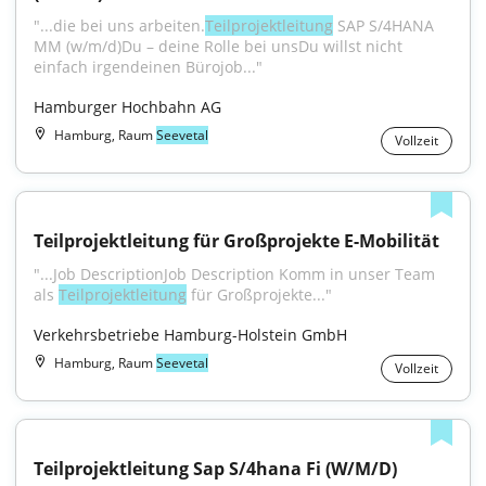
"...die bei uns arbeiten.
Teilprojektleitung
 SAP S/4HANA 
MM (w/m/d)Du – deine Rolle bei unsDu willst nicht 
einfach irgendeinen Bürojob..."
Hamburger Hochbahn AG
Hamburg, Raum
Seevetal
Vollzeit
Teilprojektleitung für Großprojekte E-Mobilität
"...Job DescriptionJob Description Komm in unser Team 
als 
Teilprojektleitung
 für Großprojekte..."
Verkehrsbetriebe Hamburg-Holstein GmbH
Hamburg, Raum
Seevetal
Vollzeit
Teilprojektleitung Sap S/4hana Fi (W/M/D)