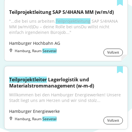
Teilprojektleitung SAP S/4HANA MM (w/m/d)
"...die bei uns arbeiten.
Teilprojektleitung
 SAP S/4HANA 
MM (w/m/d)Du – deine Rolle bei unsDu willst nicht 
einfach irgendeinen Bürojob..."
Hamburger Hochbahn AG
Hamburg, Raum
Seevetal
Vollzeit
Teilprojektleiter
 Lagerlogistik und 
Materialstrommanagement (w-m-d)
Willkommen bei den Hamburger Energiewerken! Unsere 
Stadt liegt uns am Herzen und wir sind stolz...
Hamburger Energiewerke
Hamburg, Raum
Seevetal
Vollzeit