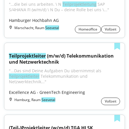
"...die bei uns arbeiten. \ N 
Teilprojektleitung
 SAP 
S/4HANA FI (w/m/d) \ N Du – deine Rolle bei uns \..."
Hamburger Hochbahn AG
Marschacht, Raum
Seevetal
Homeoffice
Vollzeit
Teilprojektleiter
 (m/w/d) Telekommunikation 
und Netzwerktechnik
"...Das sind Deine Aufgaben Du übernimmst als 
Teilprojektleiter
 Telekommunikation und 
Netzwerktechnik..."
Excellence AG - GreenTech Engineering
Hamburg, Raum
Seevetal
Vollzeit
(Teil-)Projektleiter (w/m/d) TGA HLSK