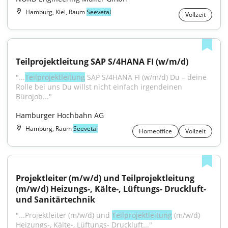
Hamburg, Kiel, Raum
Seevetal
Vollzeit
Teilprojektleitung SAP S/4HANA FI (w/m/d)
"...
Teilprojektleitung
 SAP S/4HANA FI (w/m/d) Du – deine 
Rolle bei uns Du willst nicht einfach irgendeinen 
Bürojob..."
Hamburger Hochbahn AG
Hamburg, Raum
Seevetal
Homeoffice
Vollzeit
Projektleiter (m/w/d) und Teilprojektleitung 
(m/w/d) Heizungs-, Kälte-, Lüftungs- Druckluft- 
und Sanitärtechnik
"...Projektleiter (m/w/d) und 
Teilprojektleitung
 (m/w/d) 
Heizungs-, Kälte-, Lüftungs- Druckluft..."