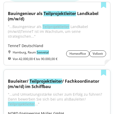
Bauingenieur als 
Teilprojektleiter
 Landkabel 
(m/w/d)
"...Bauingenieur als 
Teilprojektleiter
 Landkabel 
(m/w/d)TenneT ist im Wachstum, um seine 
strategischen..."
TenneT Deutschland
Hamburg, Raum
Seevetal
Homeoffice
Vollzeit
Von 42.000,00 € bis 90.000,00 €
Bauleiter/ 
Teilprojektleiter
/ Fachkoordinator 
(m/w/d) im Schiffbau
"...und Umsetzungsstärke sicher zum Erfolg zu führen? 
Dann bewerben Sie sich bei uns alsBauleiter/ 
Teilprojektleiter
..."
NORD Engineering Müller GmbH