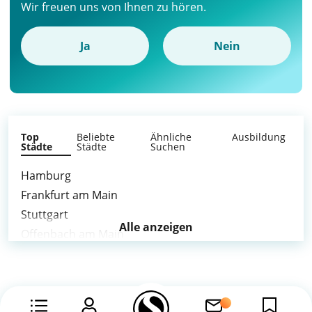
Wir freuen uns von Ihnen zu hören.
Ja
Nein
Top
Beliebte
Ähnliche
Ausbildung
Städte
Städte
Suchen
Hamburg
Frankfurt am Main
Stuttgart
Alle anzeigen
Offenbach am Main
Ulm
weitere Städte >