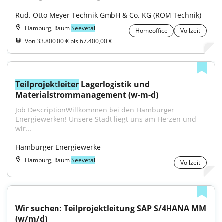
Rud. Otto Meyer Technik GmbH & Co. KG (ROM Technik)
Hamburg, Raum
Seevetal
Homeoffice
Vollzeit
Von 33.800,00 € bis 67.400,00 €
Teilprojektleiter
 Lagerlogistik und 
Materialstrommanagement (w-m-d)
Job DescriptionWillkommen bei den Hamburger 
Energiewerken! Unsere Stadt liegt uns am Herzen und 
wir...
Hamburger Energiewerke
Hamburg, Raum
Seevetal
Vollzeit
Wir suchen: Teilprojektleitung SAP S/4HANA MM 
(w/m/d)