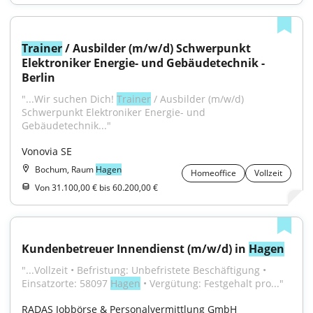
Trainer
 / Ausbilder (m/w/d) Schwerpunkt 
Elektroniker Energie- und Gebäudetechnik - 
Berlin
"...Wir suchen Dich! 
Trainer
 / Ausbilder (m/w/d) 
Schwerpunkt Elektroniker Energie- und 
Gebäudetechnik..."
Vonovia SE
Bochum, Raum
Hagen
Homeoffice
Vollzeit
Von 31.100,00 € bis 60.200,00 €
Kundenbetreuer Innendienst (m/w/d) in 
Hagen
"...Vollzeit • Befristung: Unbefristete Beschäftigung • 
Einsatzorte: 58097 
Hagen
 • Vergütung: Festgehalt pro..."
RADAS Jobbörse & Personalvermittlung GmbH