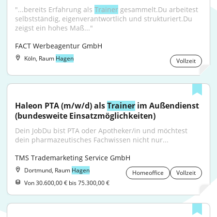
"...bereits Erfahrung als 
Trainer
 gesammelt.Du arbeitest 
selbstständig, eigenverantwortlich und strukturiert.Du 
zeigst ein hohes Maß..."
FACT Werbeagentur GmbH
Köln, Raum
Hagen
Vollzeit
Haleon PTA (m/w/d) als 
Trainer
 im Außendienst 
(bundesweite Einsatzmöglichkeiten)
Dein JobDu bist PTA oder Apotheker/in und möchtest 
dein pharmazeutisches Fachwissen nicht nur...
TMS Trademarketing Service GmbH
Dortmund, Raum
Hagen
Homeoffice
Vollzeit
Von 30.600,00 € bis 75.300,00 €