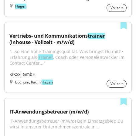
Hagen
Vollzeit
Vertriebs- und Kommunikations
trainer
(Inhouse - Vollzeit - m/w/d)
"...so eine hohe Trainingsqualität. Was bringst Du mit? • 
Erfahrung als 
Trainer
, Coach oder Personalentwickler im 
Contact Center..."
KiKxxl GmbH
Bochum, Raum
Hagen
Vollzeit
IT-Anwendungsbetreuer (m/w/d)
IT-Anwendungsbetreuer (m/w/d) Dein Einsatzgebiet: Du 
wirst in unserer Unternehmenszentrale in...