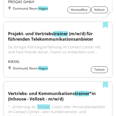
PROGAS GmbH
Dortmund, Raum
Hagen
Homeoffice
Vollzeit
Projekt- und Vertriebs
trainer
 (m/w/d) für 
führenden Telekommunikationsanbieter
Du bringst Führungserfahrung im Contact Center mit 
und hast Freude daran, Teams zu entwickeln und...
KIKXXL
Dortmund, Raum
Hagen
Teilzeit
Vertriebs- und Kommunikations
trainer
*in 
(Inhouse - Vollzeit - m/w/d)
"...Erfahrung als 
Trainer
, Coach oder Personalentwickler 
im Contact Center- oder Kundenservice- und 