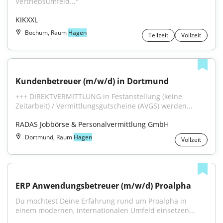
Vertriebsumfeld..."
KIKXXL
Bochum, Raum
Hagen
Teilzeit
Vollzeit
Kundenbetreuer (m/w/d) in Dortmund
+++ DIREKTVERMITTLUNG in Festanstellung (keine 
Zeitarbeit) / Vermittlungsgutscheine (AVGS) werden...
RADAS Jobbörse & Personalvermittlung GmbH
Dortmund, Raum
Hagen
Vollzeit
ERP Anwendungsbetreuer (m/w/d) Proalpha
Du möchtest Deine Erfahrung rund um Proalpha in 
einem modernen, internationalen Umfeld einsetzen...