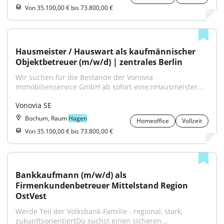
Von 35.100,00 € bis 73.800,00 €
Hausmeister / Hauswart als kaufmännischer 
Objektbetreuer (m/w/d) | zentrales Berlin
Wir suchen für die Bestände der Vonovia 
Immobilienservice GmbH ab sofort eine:nHausmeister...
Vonovia SE
Bochum, Raum
Hagen
Homeoffice
Vollzeit
Von 35.100,00 € bis 73.800,00 €
Bankkaufmann (m/w/d) als 
Firmenkundenbetreuer Mittelstand Region 
OstVest
Werde Teil der Volksbank-Familie - regional, stark, 
zukunftsorientiertDu suchst einen sicheren...