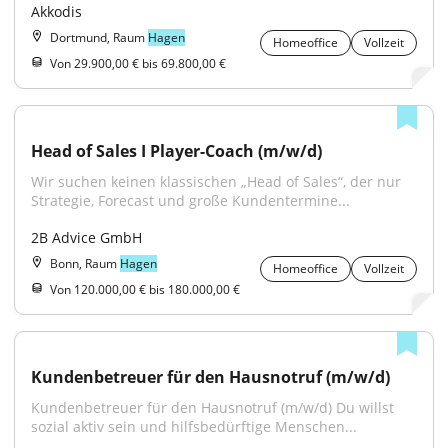
Akkodis
Dortmund, Raum
Hagen
Homeoffice
Vollzeit
Von 29.900,00 € bis 69.800,00 €
Head of Sales I Player-Coach (m/w/d)
Wir suchen keinen klassischen „Head of Sales“, der nur 
Strategie, Forecast und große Kundentermine...
2B Advice GmbH
Bonn, Raum
Hagen
Homeoffice
Vollzeit
Von 120.000,00 € bis 180.000,00 €
Kundenbetreuer für den Hausnotruf (m/w/d)
Kundenbetreuer für den Hausnotruf (m/w/d) Du willst 
sozial aktiv sein und hilfsbedürftige Menschen...