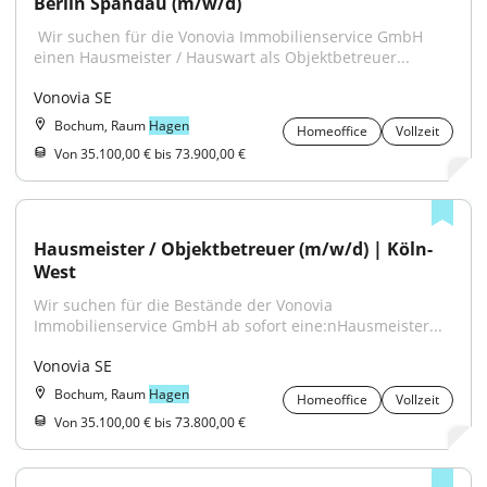
Berlin Spandau (m/w/d)
​ Wir suchen für die Vonovia Immobilienservice GmbH 
einen Hausmeister / Hauswart als Objektbetreuer...
Vonovia SE
Bochum, Raum
Hagen
Homeoffice
Vollzeit
Von 35.100,00 € bis 73.900,00 €
Hausmeister / Objektbetreuer (m/w/d) | Köln-
West
Wir suchen für die Bestände der Vonovia 
Immobilienservice GmbH ab sofort eine:nHausmeister...
Vonovia SE
Bochum, Raum
Hagen
Homeoffice
Vollzeit
Von 35.100,00 € bis 73.800,00 €