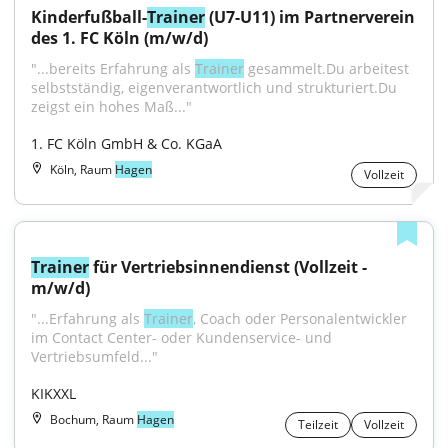
Kinderfußball-
Trainer
 (U7-U11) im Partnerverein 
des 1. FC Köln (m/w/d)
"...bereits Erfahrung als 
Trainer
 gesammelt.Du arbeitest 
selbstständig, eigenverantwortlich und strukturiert.Du 
zeigst ein hohes Maß..."
1. FC Köln GmbH & Co. KGaA
Köln, Raum
Hagen
Vollzeit
Trainer
 für Vertriebsinnendienst (Vollzeit - 
m/w/d)
"...Erfahrung als 
Trainer
, Coach oder Personalentwickler 
im Contact Center- oder Kundenservice- und 
Vertriebsumfeld..."
KIKXXL
Bochum, Raum
Hagen
Teilzeit
Vollzeit