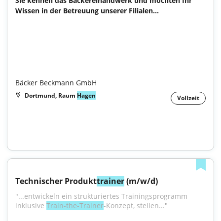
Sie kennen das Bäckereihandwerk und möchten Ihr 
Wissen in der Betreuung unserer Filialen...

Bäcker Beckmann GmbH
Dortmund, Raum
Hagen
Vollzeit
Technischer Produkt
trainer
 (m/w/d)
"...entwickeln ein strukturiertes Trainingsprogramm 
inklusive 
Train-the-Trainer
-Konzept, stellen..."