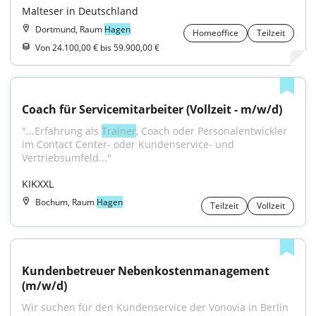
Malteser in Deutschland
Dortmund, Raum
Hagen
Homeoffice
Teilzeit
Von 24.100,00 € bis 59.900,00 €
Coach für Servicemitarbeiter (Vollzeit - m/w/d)
"...Erfahrung als 
Trainer
, Coach oder Personalentwickler 
im Contact Center- oder Kundenservice- und 
Vertriebsumfeld..."
KIKXXL
Bochum, Raum
Hagen
Teilzeit
Vollzeit
Kundenbetreuer Nebenkostenmanagement 
(m/w/d)
Wir suchen für den Kundenservice der Vonovia in Berlin 