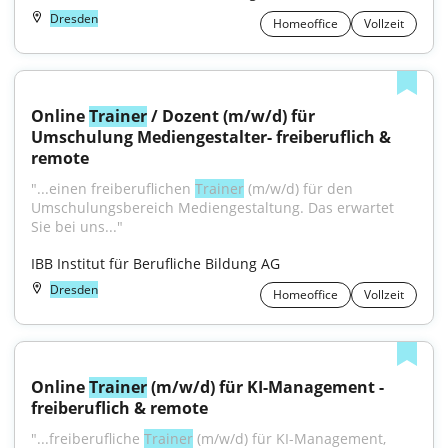
Dresden
Homeoffice
Vollzeit
Online 
Trainer
 / Dozent (m/w/d) für 
Umschulung Mediengestalter- freiberuflich & 
remote
"...einen freiberuflichen 
Trainer
 (m/w/d) für den 
Umschulungsbereich Mediengestaltung. Das erwartet 
Sie bei uns..."
IBB Institut für Berufliche Bildung AG
Dresden
Homeoffice
Vollzeit
Online 
Trainer
 (m/w/d) für KI-Management - 
freiberuflich & remote
"...freiberufliche 
Trainer
 (m/w/d) für KI-Management, 