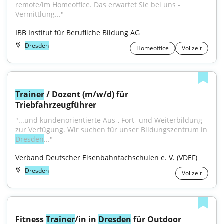
remote/im Homeoffice. Das erwartet Sie bei uns - 
Vermittlung..."
IBB Institut für Berufliche Bildung AG
Dresden
Homeoffice
Vollzeit
Trainer
 / Dozent (m/w/d) für 
Triebfahrzeugführer
"...und kundenorientierte Aus-, Fort- und Weiterbildung 
zur Verfügung. Wir suchen für unser Bildungszentrum in 
Dresden
..."
Verband Deutscher Eisenbahnfachschulen e. V. (VDEF)
Dresden
Vollzeit
Fitness 
Trainer
/in in 
Dresden
 für Outdoor 