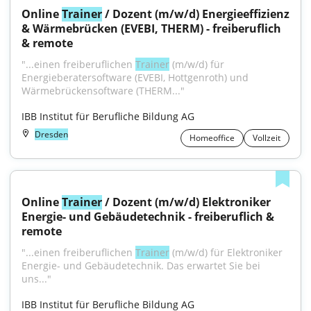
Online 
Trainer
 / Dozent (m/w/d) Energieeffizienz 
& Wärmebrücken (EVEBI, THERM) - freiberuflich 
& remote
"...einen freiberuflichen 
Trainer
 (m/w/d) für 
Energieberatersoftware (EVEBI, Hottgenroth) und 
Wärmebrückensoftware (THERM..."
IBB Institut für Berufliche Bildung AG
Dresden
Homeoffice
Vollzeit
Online 
Trainer
 / Dozent (m/w/d) Elektroniker 
Energie- und Gebäudetechnik - freiberuflich & 
remote
"...einen freiberuflichen 
Trainer
 (m/w/d) für Elektroniker 
Energie- und Gebäudetechnik. Das erwartet Sie bei 
uns..."
IBB Institut für Berufliche Bildung AG