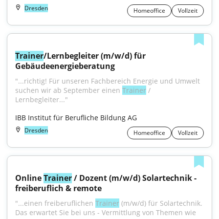
Dresden
Homeoffice
Vollzeit
Trainer
/Lernbegleiter (m/w/d) für 
Gebäudeenergieberatung
"...richtig! Für unseren Fachbereich Energie und Umwelt 
suchen wir ab September einen 
Trainer
 / 
Lernbegleiter..."
IBB Institut für Berufliche Bildung AG
Dresden
Homeoffice
Vollzeit
Online 
Trainer
 / Dozent (m/w/d) Solartechnik - 
freiberuflich & remote
"...einen freiberuflichen 
Trainer
 (m/w/d) für Solartechnik. 
Das erwartet Sie bei uns - Vermittlung von Themen wie 