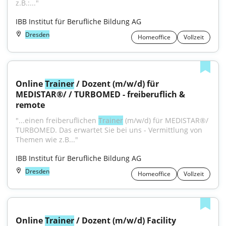
z.B.:..."
IBB Institut für Berufliche Bildung AG
Dresden
Homeoffice
Vollzeit
Online 
Trainer
 / Dozent (m/w/d) für 
MEDISTAR®/ / TURBOMED - freiberuflich & 
remote
"...einen freiberuflichen 
Trainer
 (m/w/d) für MEDISTAR®/ 
TURBOMED. Das erwartet Sie bei uns - Vermittlung von 
Themen wie z.B..."
IBB Institut für Berufliche Bildung AG
Dresden
Homeoffice
Vollzeit
Online 
Trainer
 / Dozent (m/w/d) Facility 