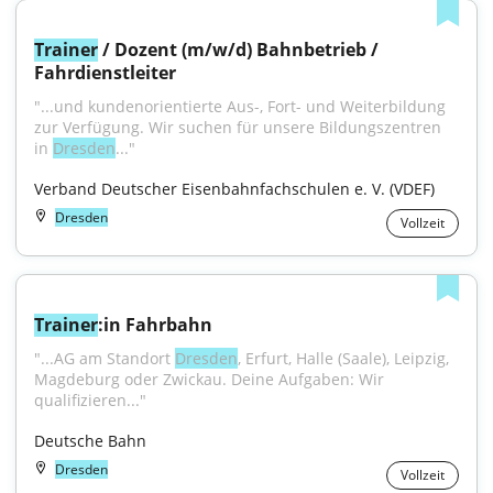
Trainer
 / Dozent (m/w/d) Bahnbetrieb / 
Fahrdienstleiter
"...und kundenorientierte Aus-, Fort- und Weiterbildung 
zur Verfügung. Wir suchen für unsere Bildungszentren 
in 
Dresden
..."
Verband Deutscher Eisenbahnfachschulen e. V. (VDEF)
Dresden
Vollzeit
Trainer
:in Fahrbahn
"...AG am Standort 
Dresden
, Erfurt, Halle (Saale), Leipzig, 
Magdeburg oder Zwickau. Deine Aufgaben: Wir 
qualifizieren..."
Deutsche Bahn
Dresden
Vollzeit