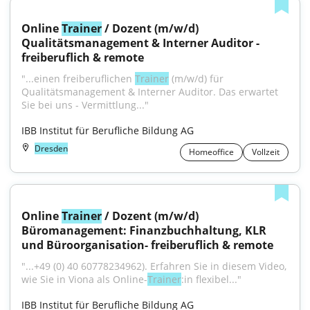
Online 
Trainer
 / Dozent (m/w/d) 
Qualitätsmanagement & Interner Auditor - 
freiberuflich & remote
"...einen freiberuflichen 
Trainer
 (m/w/d) für 
Qualitätsmanagement & Interner Auditor. Das erwartet 
Sie bei uns - Vermittlung..."
IBB Institut für Berufliche Bildung AG
Dresden
Homeoffice
Vollzeit
Online 
Trainer
 / Dozent (m/w/d) 
Büromanagement: Finanzbuchhaltung, KLR 
und Büroorganisation- freiberuflich & remote
"...+49 (0) 40 60778234962). Erfahren Sie in diesem Video, 
wie Sie in Viona als Online-
Trainer
:in flexibel..."
IBB Institut für Berufliche Bildung AG