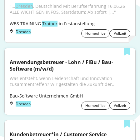
"...
Dresden
, Deutschland Mit Berufserfahrung 16.06.26 
ALLE WICHTIGEN INFOS. Startdatum: Ab sofort |..."
WBS TRAINING 
Trainer
:in Festanstellung
Dresden
Homeoffice
Vollzeit
Anwendungsbetreuer - Lohn / FiBu / Bau-
Software (m/w/d)
Was entsteht, wenn Leidenschaft und Innovation 
zusammentreffen? Wir gestalten die Zukunft der...
Bau-Software Unternehmen GmbH
Dresden
Homeoffice
Vollzeit
Kundenbetreuer*in / Customer Service 