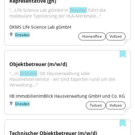
Representative (gn)
"...Life Science Lab gGmbH in 
Dresden
 führt die 
molekulare Typisierung der HLA-Merkmale..."
DKMS Life Science Lab gGmbH
Dresden
Homeoffice
Vollzeit
Objektbetreuer (m/w/d)
"...in 
Dresden
. Ob Hausverwaltung oder 
Hausmeisterservice - wir sind Experten rund um die 
Verwaltung..."
IIB ImmobilienImBlick Hausverwaltung GmbH und Co. KG
Dresden
Teilzeit
Vollzeit
Technischer Objektbetreuer (m/w/d)