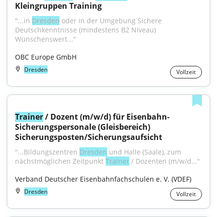
Kleingruppen Training
"...in 
Dresden
 oder in der Umgebung Sichere 
Deutschkenntnisse (mindestens B2 Niveau) 
Wünschenswert..."
OBC Europe GmbH
Dresden
Vollzeit
Trainer
 / Dozent (m/w/d) für Eisenbahn-
Sicherungspersonale (Gleisbereich) 
Sicherungsposten/Sicherungsaufsicht
"...Bildungszentren 
Dresden
 und Halle (Saale), zum 
nächstmöglichen Zeitpunkt 
Trainer
 / Dozenten (m/w/d..."
Verband Deutscher Eisenbahnfachschulen e. V. (VDEF)
Dresden
Vollzeit