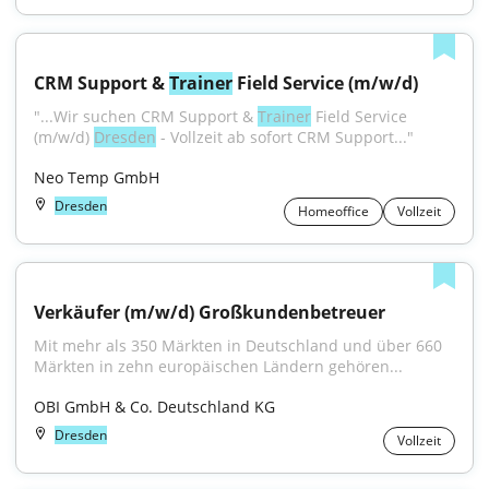
CRM Support & 
Trainer
 Field Service (m/w/d)
"...Wir suchen CRM Support & 
Trainer
 Field Service 
(m/w/d) 
Dresden
 - Vollzeit ab sofort CRM Support..."
Neo Temp GmbH
Dresden
Homeoffice
Vollzeit
Verkäufer (m/w/d) Großkundenbetreuer
Mit mehr als 350 Märkten in Deutschland und über 660 
Märkten in zehn europäischen Ländern gehören...
OBI GmbH & Co. Deutschland KG
Dresden
Vollzeit