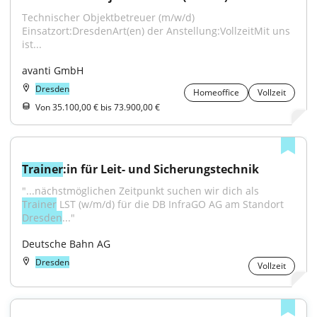
Technischer Objektbetreuer (m/w/d) 
Einsatzort:DresdenArt(en) der Anstellung:VollzeitMit uns 
ist...
avanti GmbH
Dresden
Homeoffice
Vollzeit
Von 35.100,00 € bis 73.900,00 €
Trainer
:in für Leit- und Sicherungstechnik
"...nächstmöglichen Zeitpunkt suchen wir dich als 
Trainer
 LST (w/m/d) für die DB InfraGO AG am Standort 
Dresden
..."
Deutsche Bahn AG
Dresden
Vollzeit