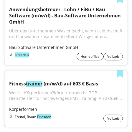
Anwendungsbetreuer - Lohn / FiBu / Bau-
Software (m/w/d) - Bau-Software Unternehmen 
GmbH
Über das Unternehmen Was entsteht, wenn Leidenschaft 
und Innovation zusammentreffen? Wir gestalten...
Bau-Software Unternehmen GmbH
Dresden
Homeoffice
Vollzeit
Fitness
trainer
 (m/w/d) auf 603 € Basis
Wer ist Körperformen?Körperformen ist TOP 
Dienstleister für hochwertiges EMS Training. An aktuell...
Körperformen
Freital, Raum
Dresden
Vollzeit