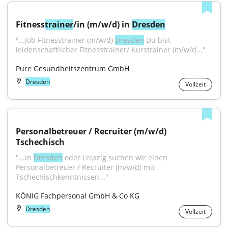
Fitness
trainer
/in (m/w/d) in 
Dresden
"...Job FItnesstrainer (m/w/d) 
Dresden
 Du bist 
leidenschaftlicher Fitnesstrainer/ Kurstrainer (m/w/d..."
Pure Gesundheitszentrum GmbH
Dresden
Vollzeit
Personalbetreuer / Recruiter (m/w/d) 
Tschechisch
"...in 
Dresden
 oder Leipzig suchen wir einen 
Personalbetreuer / Recruiter (m/w/d) mit 
Tschechischkenntnissen..."
KÖNIG Fachpersonal GmbH & Co KG
Dresden
Vollzeit