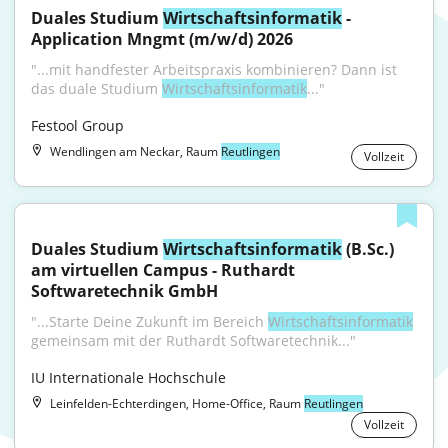
Duales Studium 
Wirtschaftsinformatik
 - 
Application Mngmt (m/w/d) 2026
"...mit handfester Arbeitspraxis kombinieren? Dann ist 
das duale Studium 
Wirtschaftsinformatik
..."
Festool Group
Wendlingen am Neckar, Raum
Reutlingen
Vollzeit
Duales Studium 
Wirtschaftsinformatik
 (B.Sc.) 
am virtuellen Campus - Ruthardt 
Softwaretechnik GmbH
"...Starte Deine Zukunft im Bereich 
Wirtschaftsinformatik
gemeinsam mit der Ruthardt Softwaretechnik..."
IU Internationale Hochschule
Leinfelden-Echterdingen, Home-Office, Raum
Reutlingen
Vollzeit