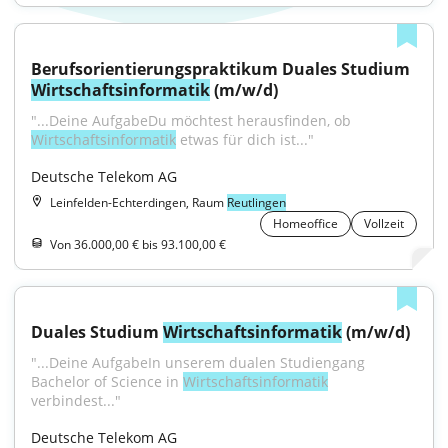
Berufsorientierungspraktikum Duales Studium 
Wirtschaftsinformatik
 (m/w/d)
"...Deine AufgabeDu möchtest herausfinden, ob 
Wirtschaftsinformatik
 etwas für dich ist..."
Deutsche Telekom AG
Leinfelden-Echterdingen, Raum
Reutlingen
Homeoffice
Vollzeit
Von 36.000,00 € bis 93.100,00 €
Duales Studium 
Wirtschaftsinformatik
 (m/w/d)
"...Deine AufgabeIn unserem dualen Studiengang 
Bachelor of Science in 
Wirtschaftsinformatik
verbindest..."
Deutsche Telekom AG