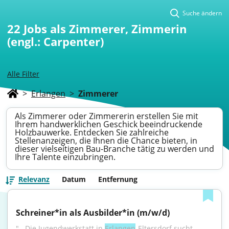
Suche ändern
22
Jobs als Zimmerer, Zimmerin
(engl.: Carpenter)
Alle Filter
>
Erlangen
>
Zimmerer
Als Zimmerer oder Zimmererin erstellen Sie mit
Ihrem handwerklichen Geschick beeindruckende
Holzbauwerke. Entdecken Sie zahlreiche
Stellenanzeigen, die Ihnen die Chance bieten, in
dieser vielseitigen Bau-Branche tätig zu werden und
Ihre Talente einzubringen.
Relevanz
Datum
Entfernung
Schreiner*in als Ausbilder*in (m/w/d)
"...Die Jugendwerkstatt in 
Erlangen
-Eltersdorf sucht 