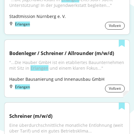
Unterstützung! In der Jugendwerkstatt begleiten..."
Stadtmission Nürnberg e. V.
Erlangen
Vollzeit
Bodenleger / Schreiner / Allrounder (m/w/d)
"...Die Hauber GmbH ist ein etabliertes Bauunternehmen 
mit Sitz in 
Erlangen
 und einem klaren Fokus..."
Hauber Bausanierung und Innenausbau GmbH
Erlangen
Vollzeit
Schreiner (m/w/d)
Eine überdurchschnittliche monatliche Entlohnung (weit 
über Tarif) und ein gutes Betriebsklima...