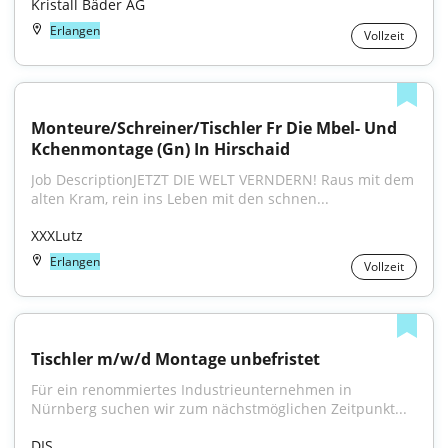
Kristall Bäder AG
Erlangen
Vollzeit
Monteure/Schreiner/Tischler Fr Die Mbel- Und 
Kchenmontage (Gn) In Hirschaid
Job DescriptionJETZT DIE WELT VERNDERN! Raus mit dem 
alten Kram, rein ins Leben mit den schnen...
XXXLutz
Erlangen
Vollzeit
Tischler m/w/d Montage unbefristet
Für ein renommiertes Industrieunternehmen in 
Nürnberg suchen wir zum nächstmöglichen Zeitpunkt...
DIS