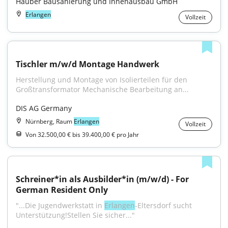
Hauber Bausanierung und Innenausbau GmbH
Erlangen
Vollzeit
Tischler m/w/d Montage Handwerk
Herstellung und Montage von Isolierteilen für den 
Großtransformator Mechanische Bearbeitung an...
DIS AG Germany
Nürnberg, Raum
Erlangen
Vollzeit
Von 32.500,00 € bis 39.400,00 € pro Jahr
Schreiner*in als Ausbilder*in (m/w/d) - For 
German Resident Only
"...Die Jugendwerkstatt in 
Erlangen
-Eltersdorf sucht 
Unterstützung!Stellen Sie sicher..."