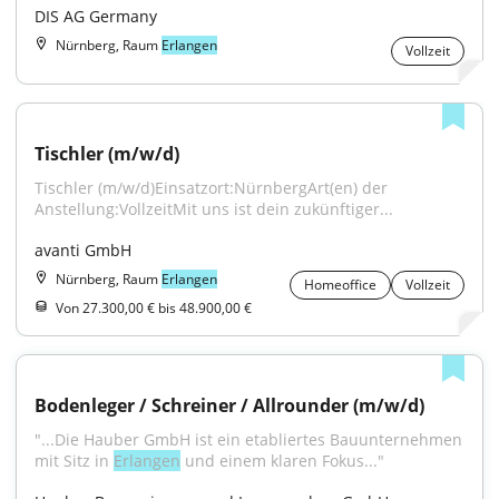
DIS AG Germany
Nürnberg, Raum
Erlangen
Vollzeit
Tischler (m/w/d)
Tischler (m/w/d)Einsatzort:NürnbergArt(en) der 
Anstellung:VollzeitMit uns ist dein zukünftiger...
avanti GmbH
Nürnberg, Raum
Erlangen
Homeoffice
Vollzeit
Von 27.300,00 € bis 48.900,00 €
Bodenleger / Schreiner / Allrounder (m/w/d)
"...Die Hauber GmbH ist ein etabliertes Bauunternehmen 
mit Sitz in 
Erlangen
 und einem klaren Fokus..."