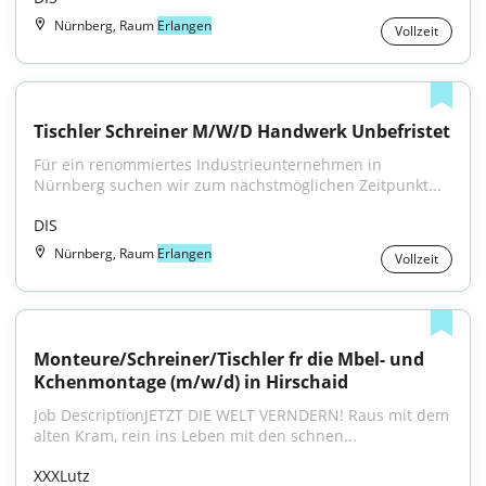
Nürnberg, Raum
Erlangen
Vollzeit
Tischler Schreiner M/W/D Handwerk Unbefristet
Für ein renommiertes Industrieunternehmen in 
Nürnberg suchen wir zum nächstmöglichen Zeitpunkt...
DIS
Nürnberg, Raum
Erlangen
Vollzeit
Monteure/Schreiner/Tischler fr die Mbel- und 
Kchenmontage (m/w/d) in Hirschaid
Job DescriptionJETZT DIE WELT VERNDERN! Raus mit dem 
alten Kram, rein ins Leben mit den schnen...
XXXLutz