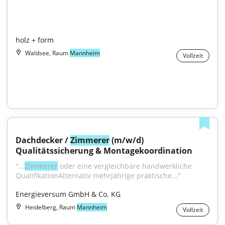
holz + form
Waldsee, Raum
Mannheim
Vollzeit
Dachdecker / 
Zimmerer
 (m/w/d) 
Qualitätssicherung & Montagekoordination
"...
Zimmerer
 oder eine vergleichbare handwerkliche 
QualifikationAlternativ mehrjährige praktische..."
Energieversum GmbH & Co. KG
Heidelberg, Raum
Mannheim
Vollzeit