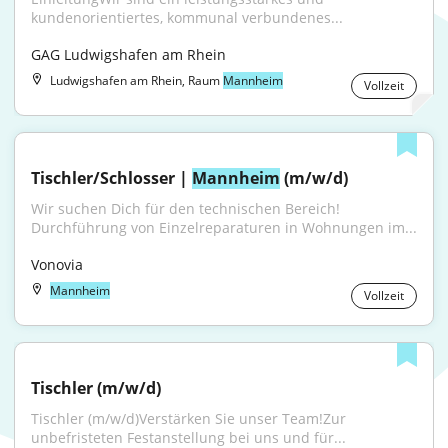
kundenorientiertes, kommunal verbundenes...
GAG Ludwigshafen am Rhein
Ludwigshafen am Rhein, Raum
Mannheim
Vollzeit
Tischler/Schlosser | 
Mannheim
 (m/w/d)
Wir suchen Dich für den technischen Bereich! 
Durchführung von Einzelreparaturen in Wohnungen im...
Vonovia
Mannheim
Vollzeit
Tischler (m/w/d)
Tischler (m/w/d)Verstärken Sie unser Team!Zur 
unbefristeten Festanstellung bei uns und für...