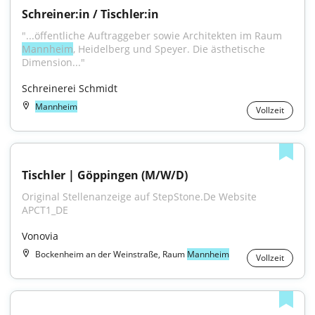
Schreiner:in / Tischler:in
"...öffentliche Auftraggeber sowie Architekten im Raum 
Mannheim
, Heidelberg und Speyer. Die ästhetische 
Dimension..."
Schreinerei Schmidt
Mannheim
Vollzeit
Tischler | Göppingen (M/W/D)
Original Stellenanzeige auf StepStone.De Website 
APCT1_DE
Vonovia
Bockenheim an der Weinstraße, Raum
Mannheim
Vollzeit