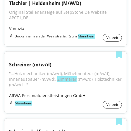
Tischler | Heidenheim (M/W/D)
Original Stellenanzeige auf StepStone.De Website 
APCT1_DE
Vonovia
Bockenheim an der Weinstraße, Raum
Mannheim
Vollzeit
Schreiner (m/w/d)
"...Holzmechaniker (m/w/d), Möbelmonteur (m/w/d), 
Innenausbauer (m/w/d), 
Zimmerer
 (m/w/d), Holztechniker 
(m/w/d..."
ARWA Personaldienstleistungen GmbH
Mannheim
Vollzeit