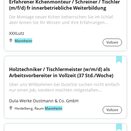
Erfahrener Kchenmonteur / Schreiner / Tischler 
(m/f/d) fr innerbetriebliche Weiterbildung
Die Montage neuer Kchen beherrschen Sie im Schlaf, 
aber knnen Sie Ihr Wissen und Ihre Erfahrungen...
XXXLutz
Mannheim
Vollzeit
Holztechniker / Tischlermeister (w/m/d) als 
Arbeitsvorbereiter in Vollzeit (37 Std./Woche)
Über uns Willkommen bei Dula!Sie suchen nicht einfach 
nur einen Job, sondern möchten mitgestalten,...
Dula-Werke Dustmann & Co. GmbH
Heidelberg, Raum
Mannheim
Vollzeit