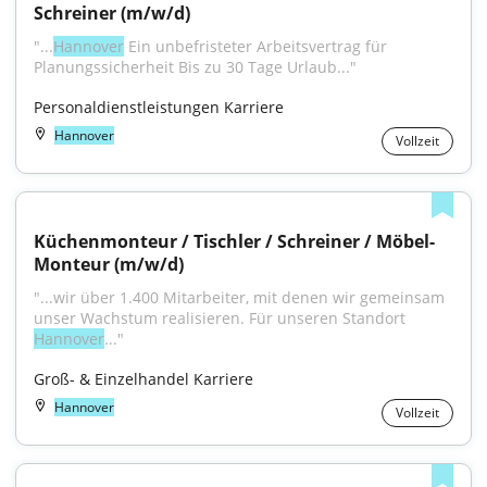
Schreiner (m/w/d)
"...
Hannover
 Ein unbefristeter Arbeitsvertrag für 
Planungssicherheit Bis zu 30 Tage Urlaub..."
Personaldienstleistungen Karriere
Hannover
Vollzeit
Küchenmonteur / Tischler / Schreiner / Möbel-
Monteur (m/w/d)
"...wir über 1.400 Mitarbeiter, mit denen wir gemeinsam 
unser Wachstum realisieren. Für unseren Standort 
Hannover
..."
Groß- & Einzelhandel Karriere
Hannover
Vollzeit