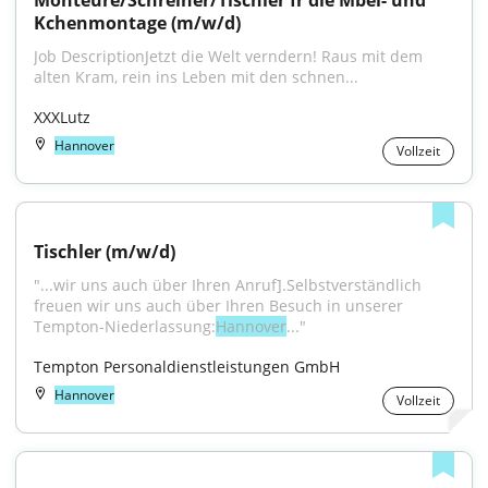
Monteure/Schreiner/Tischler fr die Mbel- und 
Kchenmontage (m/w/d)
Job DescriptionJetzt die Welt verndern! Raus mit dem 
alten Kram, rein ins Leben mit den schnen...
XXXLutz
Hannover
Vollzeit
Tischler (m/w/d)
"...wir uns auch über Ihren Anruf].Selbstverständlich 
freuen wir uns auch über Ihren Besuch in unserer 
Tempton-Niederlassung:
Hannover
..."
Tempton Personaldienstleistungen GmbH
Hannover
Vollzeit