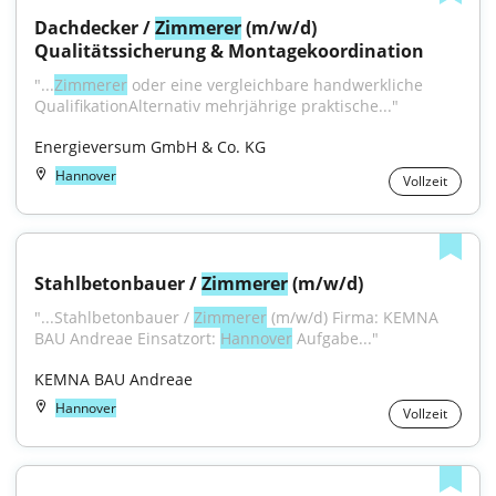
Dachdecker / 
Zimmerer
 (m/w/d) 
Qualitätssicherung & Montagekoordination
"...
Zimmerer
 oder eine vergleichbare handwerkliche 
QualifikationAlternativ mehrjährige praktische..."
Energieversum GmbH & Co. KG
Hannover
Vollzeit
Stahlbetonbauer / 
Zimmerer
 (m/w/d)
"...Stahlbetonbauer / 
Zimmerer
 (m/w/d) Firma: KEMNA 
BAU Andreae Einsatzort: 
Hannover
 Aufgabe..."
KEMNA BAU Andreae
Hannover
Vollzeit