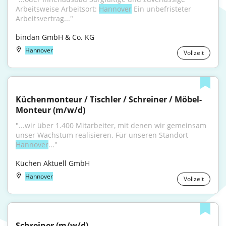
Arbeitsweise Arbeitsort: 
Hannover
 Ein unbefristeter 
Arbeitsvertrag..."
bindan GmbH & Co. KG
Hannover
Vollzeit
Küchenmonteur / Tischler / Schreiner / Möbel-
Monteur (m/w/d)
"...wir über 1.400 Mitarbeiter, mit denen wir gemeinsam 
unser Wachstum realisieren. Für unseren Standort 
Hannover
..."
Küchen Aktuell GmbH
Hannover
Vollzeit
Schreiner (m/w/d)