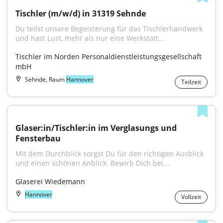
Tischler (m/w/d) in 31319 Sehnde
Du teilst unsere Begeisterung für das Tischlerhandwerk 
und hast Lust, mehr als nur eine Werkstatt...
Tischler im Norden Personaldienstleistungsgesellschaft 
mbH
Sehnde, Raum
Hannover
Teilzeit
Glaser:in/Tischler:in im Verglasungs und 
Fensterbau
Mit dem Durchblick sorgst Du für den richtigen Ausblick 
und einen schönen Anblick. Bewirb Dich bei...
Glaserei Wiedemann
Hannover
Vollzeit