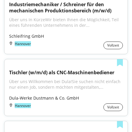
Industriemechaniker / Schreiner für den 
mechanischen Produktionsbereich (m/w/d)
Über uns In KürzeWir bieten Ihnen die Möglichkeit, Teil 
eines führenden Unternehmens in der...
Schleifring GmbH
Hannover
Vollzeit
Tischler (w/m/d) als CNC-Maschinenbediener
Über uns Willkommen bei Dula!Sie suchen nicht einfach 
nur einen Job, sondern möchten mitgestalten,...
Dula-Werke Dustmann & Co. GmbH
Hannover
Vollzeit