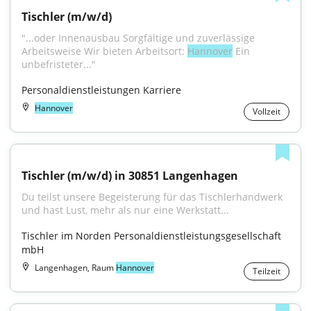
Tischler (m/w/d)
"...oder Innenausbau Sorgfältige und zuverlässige 
Arbeitsweise Wir bieten Arbeitsort: 
Hannover
 Ein 
unbefristeter..."
Personaldienstleistungen Karriere
Hannover
Vollzeit
Tischler (m/w/d) in 30851 Langenhagen
Du teilst unsere Begeisterung für das Tischlerhandwerk 
und hast Lust, mehr als nur eine Werkstatt...
Tischler im Norden Personaldienstleistungsgesellschaft 
mbH
Langenhagen, Raum
Hannover
Teilzeit