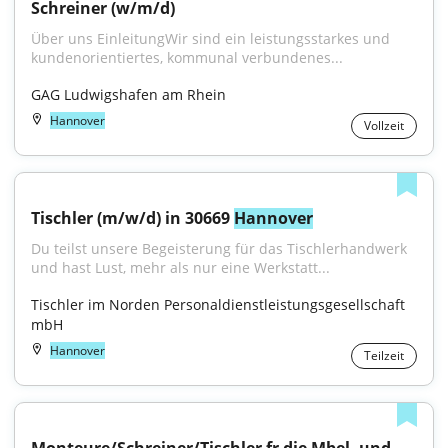
Schreiner (w/m/d)
Über uns EinleitungWir sind ein leistungsstarkes und 
kundenorientiertes, kommunal verbundenes...
GAG Ludwigshafen am Rhein
Hannover
Vollzeit
Tischler (m/w/d) in 30669 
Hannover
Du teilst unsere Begeisterung für das Tischlerhandwerk 
und hast Lust, mehr als nur eine Werkstatt...
Tischler im Norden Personaldienstleistungsgesellschaft 
mbH
Hannover
Teilzeit