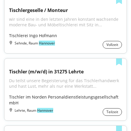
Tischlergeselle / Monteur
wir sind eine in den letzten Jahren konstant wachsende 
moderne Bau- und Möbeltischlerei mit Sitz in...
Tischlerei Ingo Hofmann
Sehnde, Raum
Hannover
Vollzeit
Tischler (m/w/d) in 31275 Lehrte
Du teilst unsere Begeisterung für das Tischlerhandwerk 
und hast Lust, mehr als nur eine Werkstatt...
Tischler im Norden Personaldienstleistungsgesellschaft 
mbH
Lehrte, Raum
Hannover
Teilzeit