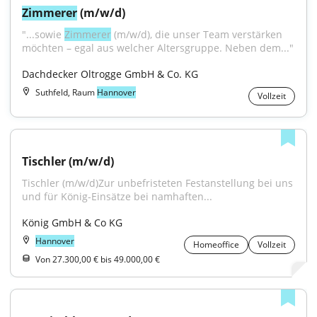
Zimmerer
 (m/w/d)
"...sowie 
Zimmerer
 (m/w/d), die unser Team verstärken 
möchten – egal aus welcher Altersgruppe. Neben dem..."
Dachdecker Oltrogge GmbH & Co. KG
Suthfeld, Raum
Hannover
Vollzeit
Tischler (m/w/d)
Tischler (m/w/d)Zur unbefristeten Festanstellung bei uns 
und für König-Einsätze bei namhaften...
König GmbH & Co KG
Hannover
Homeoffice
Vollzeit
Von 27.300,00 € bis 49.000,00 €