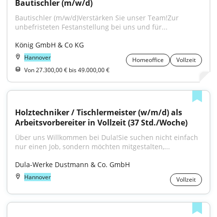
Bautischler (m/w/d)
Bautischler (m/w/d)Verstärken Sie unser Team!Zur 
unbefristeten Festanstellung bei uns und für...
König GmbH & Co KG
Hannover
Homeoffice
Vollzeit
Von 27.300,00 € bis 49.000,00 €
Holztechniker / Tischlermeister (w/m/d) als 
Arbeitsvorbereiter in Vollzeit (37 Std./Woche)
Über uns Willkommen bei Dula!Sie suchen nicht einfach 
nur einen Job, sondern möchten mitgestalten,...
Dula-Werke Dustmann & Co. GmbH
Hannover
Vollzeit