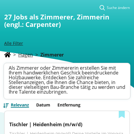
Suche ändern
27
Jobs als Zimmerer, Zimmerin
(engl.: Carpenter)
Alle Filter
>
Hagen
>
Zimmerer
Als Zimmerer oder Zimmererin erstellen Sie mit
Ihrem handwerklichen Geschick beeindruckende
Holzbauwerke. Entdecken Sie zahlreiche
Stellenanzeigen, die Ihnen die Chance bieten, in
dieser vielseitigen Bau-Branche tätig zu werden und
Ihre Talente einzubringen.
Relevanz
Datum
Entfernung
Tischler | Heidenheim (m/w/d)
Tischler | Heidenheim (m/w/d) Deine Vorteile im Vonovia 