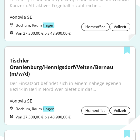
Konzern:Attraktives Fixgehalt + zahlreiche...
Vonovia SE
Bochum, Raum
Hagen
Homeoffice
Vollzeit
Von 27.300,00 € bis 48.900,00 €
Tischler 
Oranienburg/Hennigsdorf/Velten/Bernau 
(m/w/d)
Der Einsatzort befindet sich in einem nahegelegenen 
Bezirk in Berlin Nord.Wer bietet dir das...
Vonovia SE
Bochum, Raum
Hagen
Homeoffice
Vollzeit
Von 27.300,00 € bis 48.900,00 €