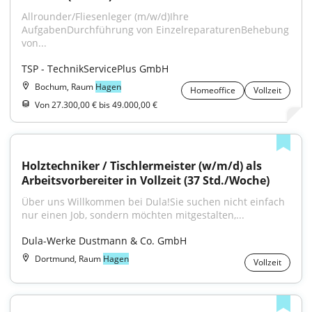
Allrounder/Fliesenleger (m/w/d)Ihre 
AufgabenDurchführung von EinzelreparaturenBehebung 
von...
TSP - TechnikServicePlus GmbH
Bochum, Raum
Hagen
Homeoffice
Vollzeit
Von 27.300,00 € bis 49.000,00 €
Holztechniker / Tischlermeister (w/m/d) als 
Arbeitsvorbereiter in Vollzeit (37 Std./Woche)
Über uns Willkommen bei Dula!Sie suchen nicht einfach 
nur einen Job, sondern möchten mitgestalten,...
Dula-Werke Dustmann & Co. GmbH
Dortmund, Raum
Hagen
Vollzeit