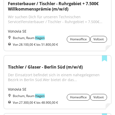
Fensterbauer / Tischler - Ruhrgebiet + 7.500€ 
Willkommensprämie (m/w/d)
Wir suchen Dich für unseren Technischen 
Service!Fensterbauer / Tischler - Ruhrgebiet + 7.500€...
Vonovia SE
Bochum, Raum
Hagen
Homeoffice
Vollzeit
Von 28.100,00 € bis 51.800,00 €
Tischler / Glaser - Berlin Süd (m/w/d)
Der Einsatzort befindet sich in einem nahegelegenen 
Bezirk in Berlin Süd.Wer bietet dir das...
Vonovia SE
Bochum, Raum
Hagen
Homeoffice
Vollzeit
Von 27.300,00 € bis 48.900,00 €