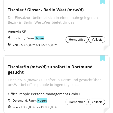
Tischler / Glaser - Berlin West (m/w/d)
Der Einsatzort befindet sich in einem nahegelegenen 
Bezirk in Berlin West.Wer bietet dir das...
Vonovia SE
Bochum, Raum
Hagen
Homeoffice
Vollzeit
Von 27.300,00 € bis 48.900,00 €
Tischler/in (m/w/d) zu sofort in Dortmund 
gesucht
Tischler/in (m/w/d) zu sofort in Dortmund gesuchtÜber 
unsWir bei office people bringen täglich...
Office People Personalmanagement GmbH
Dortmund, Raum
Hagen
Homeoffice
Vollzeit
Von 27.300,00 € bis 49.000,00 €