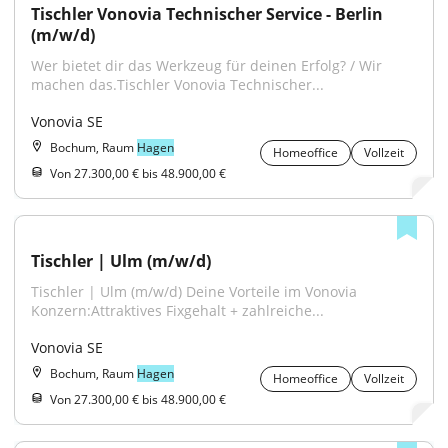
Tischler Vonovia Technischer Service - Berlin 
(m/w/d)
Wer bietet dir das Werkzeug für deinen Erfolg? / Wir 
machen das.Tischler Vonovia Technischer...
Vonovia SE
Bochum, Raum
Hagen
Homeoffice
Vollzeit
Von 27.300,00 € bis 48.900,00 €
Tischler | Ulm (m/w/d)
Tischler | Ulm (m/w/d) Deine Vorteile im Vonovia 
Konzern:Attraktives Fixgehalt + zahlreiche...
Vonovia SE
Bochum, Raum
Hagen
Homeoffice
Vollzeit
Von 27.300,00 € bis 48.900,00 €