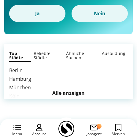
Ja
Nein
Top
Beliebte
Ähnliche
Ausbildung
Städte
Städte
Suchen
Berlin
Hamburg
München
Alle anzeigen
Köln
Frankfurt am Main
Stuttgart
Düsseldorf
Leipzig
Menü
Account
Jobagent
Merken