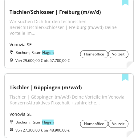
Tischler/Schlosser | Freiburg (m/w/d)
Wir suchen Dich für den technischen 
Bereich!Tischler/Schlosser | Freiburg (m/w/d) Deine 
Vorteile im...
Vonovia SE
Bochum, Raum
Hagen
Homeoffice
Vollzeit
Von 29.600,00 € bis 57.700,00 €
Tischler | Göppingen (m/w/d)
Tischler | Göppingen (m/w/d) Deine Vorteile im Vonovia 
Konzern:Attraktives Fixgehalt + zahlreiche...
Vonovia SE
Bochum, Raum
Hagen
Homeoffice
Vollzeit
Von 27.300,00 € bis 48.900,00 €