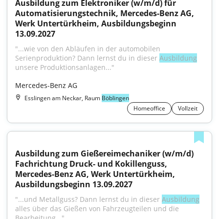
Ausbildung zum Elektroniker (w/m/d) für 
Automatisierungstechnik, Mercedes-Benz AG, 
Werk Untertürkheim, Ausbildungsbeginn 
13.09.2027
"...wie von den Abläufen in der automobilen 
Serienproduktion? Dann lernst du in dieser 
Ausbildung
unsere Produktionsanlagen..."
Mercedes-Benz AG
Esslingen am Neckar, Raum
Böblingen
Homeoffice
Vollzeit
Ausbildung zum Gießereimechaniker (w/m/d) 
Fachrichtung Druck- und Kokillenguss, 
Mercedes-Benz AG, Werk Untertürkheim, 
Ausbildungsbeginn 13.09.2027
"...und Metallguss? Dann lernst du in dieser 
Ausbildung
alles über das Gießen von Fahrzeugteilen und die 
Bearbeitung..."