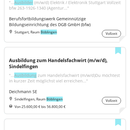
"...
Ausbilder
 (m/w/d) Elektrik / Elektronik Stuttgart Vollzeit 
bfw 263-1926-1340 (Agentur..."
Berufsfortbildungswerk Gemeinnützige 
Bildungseinrichtung des DGB GmbH (bfw)
Stuttgart, Raum
Böblingen
Vollzeit
Ausbildung zum Handelsfachwirt (m/w/d), 
Sindelfingen
"...
Ausbildung
 zum Handelsfachwirt (m/w/d)Du möchtest 
in kurzer Zeit möglichst viel erreichen..."
Deichmann SE
Sindelfingen, Raum
Böblingen
Vollzeit
Von 25.600,00 € bis 56.800,00 €