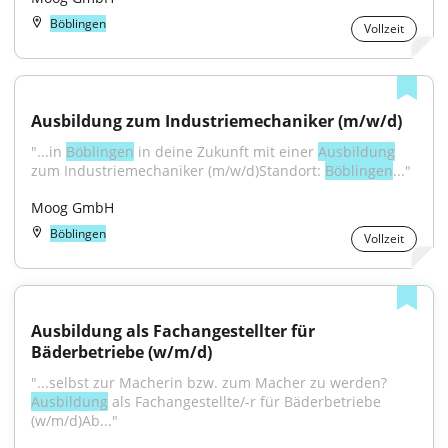
Böblingen
Vollzeit
Ausbildung zum Industriemechaniker (m/w/d)
"...in 
Böblingen
 in deine Zukunft mit einer 
Ausbildung
zum Industriemechaniker (m/w/d)Standort: 
Böblingen
..."
Moog GmbH
Böblingen
Vollzeit
Ausbildung als Fachangestellter für 
Bäderbetriebe (w/m/d)
"...selbst zur Macherin bzw. zum Macher zu werden? 
Ausbildung
 als Fachangestellte/-r für Bäderbetriebe 
(w/m/d)Ab..."