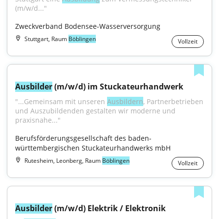
(m/w/d..."
Zweckverband Bodensee-Wasserversorgung
Stuttgart, Raum
Böblingen
Vollzeit
Ausbilder
 (m/w/d) im Stuckateurhandwerk
"...Gemeinsam mit unseren 
Ausbildern
, Partnerbetrieben 
und Auszubildenden gestalten wir moderne und 
praxisnahe..."
Berufsförderungsgesellschaft des baden-
württembergischen Stuckateurhandwerks mbH
Rutesheim, Leonberg, Raum
Böblingen
Vollzeit
Ausbilder
 (m/w/d) Elektrik / Elektronik