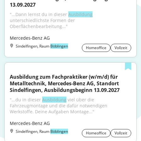
13.09.2027
"...Dann lernst du in dieser 
Ausbildung
unterschiedlichste Formen der 
Oberflächenbearbeitung..."
Mercedes-Benz AG
Sindelfingen, Raum
Böblingen
Homeoffice
Vollzeit
Ausbildung zum Fachpraktiker (w/m/d) für 
Metalltechnik, Mercedes-Benz AG, Standort 
Sindelfingen, Ausbildungsbeginn 13.09.2027
"...du in dieser 
Ausbildung
 viel über die 
Fahrzeugmontage und die dafür notwendigen 
Werkstoffe. Deine Aufgaben Montage..."
Mercedes-Benz AG
Sindelfingen, Raum
Böblingen
Homeoffice
Vollzeit