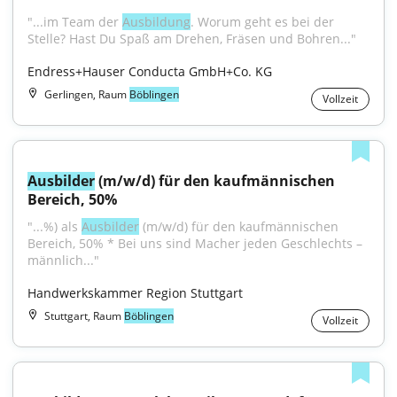
"...im Team der 
Ausbildung
. Worum geht es bei der 
Stelle? Hast Du Spaß am Drehen, Fräsen und Bohren..."
Endress+Hauser Conducta GmbH+Co. KG
Gerlingen, Raum
Böblingen
Vollzeit
Ausbilder
 (m/w/d) für den kaufmännischen 
Bereich, 50%
"...%) als 
Ausbilder
 (m/w/d) für den kaufmännischen 
Bereich, 50% * Bei uns sind Macher jeden Geschlechts – 
männlich..."
Handwerkskammer Region Stuttgart
Stuttgart, Raum
Böblingen
Vollzeit