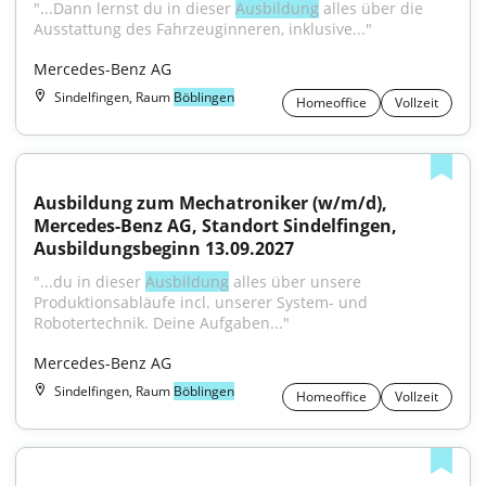
"...Dann lernst du in dieser 
Ausbildung
 alles über die 
Ausstattung des Fahrzeuginneren, inklusive..."
Mercedes-Benz AG
Sindelfingen, Raum
Böblingen
Homeoffice
Vollzeit
Ausbildung zum Mechatroniker (w/m/d), 
Mercedes-Benz AG, Standort Sindelfingen, 
Ausbildungsbeginn 13.09.2027
"...du in dieser 
Ausbildung
 alles über unsere 
Produktionsabläufe incl. unserer System- und 
Robotertechnik. Deine Aufgaben..."
Mercedes-Benz AG
Sindelfingen, Raum
Böblingen
Homeoffice
Vollzeit