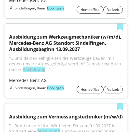
Mercedes-Benz AG
Sindelfingen, Raum
Böblingen
Homeoffice
Vollzeit
Ausbildung zum Werkzeugmechaniker (w/m/d), 
Mercedes-Benz AG Standort Sindelfingen, 
Ausbildungsbeginn 13.09.2027
"...und deinen Fähigkeiten die Werkzeuge bauen, mit 
denen unsere Autos gefertigt werden? Dann lernst du in 
dieser 
Ausbildung
..."
Mercedes-Benz AG
Sindelfingen, Raum
Böblingen
Homeoffice
Vollzeit
Ausbildung zum Vermessungstechniker (m/w/d)
"...Rund um die Uhr. Wir bieten Dir zum 01.09.2027 in 
Stuttgart eine 
Ausbildung
 zum Vermessungstechniker 