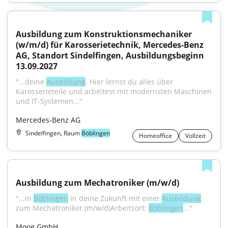
Ausbildung zum Konstruktionsmechaniker 
(w/m/d) für Karosserietechnik, Mercedes-Benz 
AG, Standort Sindelfingen, Ausbildungsbeginn 
13.09.2027
"...deine 
Ausbildung
. Hier lernst du alles über 
Karosserieteile und arbeitest mit modernsten Maschinen 
und IT-Systemen..."
Mercedes-Benz AG
Sindelfingen, Raum
Böblingen
Homeoffice
Vollzeit
Ausbildung zum Mechatroniker (m/w/d)
"...in 
Böblingen
 in deine Zukunft mit einer 
Ausbildung
zum Mechatroniker (m/w/d)Arbeitsort: 
Böblingen
..."
Moog GmbH