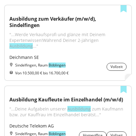
Ausbildung zum Verkäufer (m/w/d), 
Sindelfingen
"...Werde Verkaufsprofi und glänze mit Deinem 
Expertenwissen!Während Deiner 2-jährigen 
Ausbildung
..."
Deichmann SE
Sindelfingen, Raum
Böblingen
Vollzeit
Von 10.500,00 € bis 16.700,00 €
Ausbildung Kaufleute im Einzelhandel (m/w/d)
"...Deine AufgabeIn unserer 
Ausbildung
 zum Kaufmann 
bzw. zur Kauffrau im Einzelhandel berätst..."
Deutsche Telekom AG
Sindelfingen, Raum
Böblingen
Homeoffice
Vollzeit