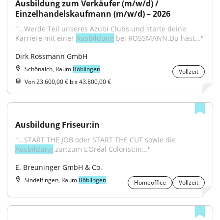
Ausbildung zum Verkäufer (m/w/d) / 
Einzelhandelskaufmann (m/w/d) – 2026
"...Werde Teil unseres Azubi Clubs und starte deine 
Karriere mit einer 
Ausbildung
 bei ROSSMANN.Du hast..."
Dirk Rossmann GmbH
Schönaich, Raum
Böblingen
Vollzeit
Von 23.600,00 € bis 43.800,00 €
Ausbildung Friseur:in
"...START THE JOB oder START THE CUT sowie die 
Ausbildung
 zur:zum L‘Oréal Colorist:in..."
E. Breuninger GmbH & Co.
Sindelfingen, Raum
Böblingen
Homeoffice
Vollzeit