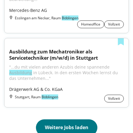
Mercedes-Benz AG
Esslingen am Neckar, Raum
Böblingen
Homeoffice
Vollzeit
Ausbildung zum Mechatroniker als 
Servicetechniker (m/w/d) in Stuttgart
"...du mit vielen anderen Azubis deine spannende 
Ausbildung
 in Lübeck. In den ersten Wochen lernst du 
das Unternehmen..."
Drägerwerk AG & Co. KGaA
Stuttgart, Raum
Böblingen
Vollzeit
Weitere Jobs laden