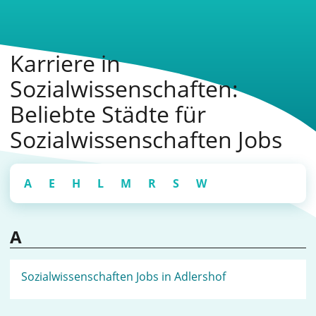
Karriere in
Sozialwissenschaften:
Beliebte Städte für
Sozialwissenschaften Jobs
A
E
H
L
M
R
S
W
A
Sozialwissenschaften Jobs in Adlershof