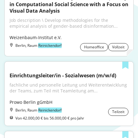
in Computational Social Science with a Focus on 
Visual Data Analysis
Job description \ Develop methodologies for the 
empirical analysis of gender-based disinformation...
Weizenbaum-Institut e.V.
Berlin, Raum
Reinickendorf
Homeoffice
Vollzeit
Einrichtungsleiter/in - Sozialwesen (m/w/d)
fachliche und personelle Leitung und Weiterentwicklung 
der Teams, zum Teil mit Teamleitung am...
Prowo Berlin gGmbH
Berlin, Raum
Reinickendorf
Teilzeit
Von 42.000,00 € bis 56.000,00 € pro Jahr