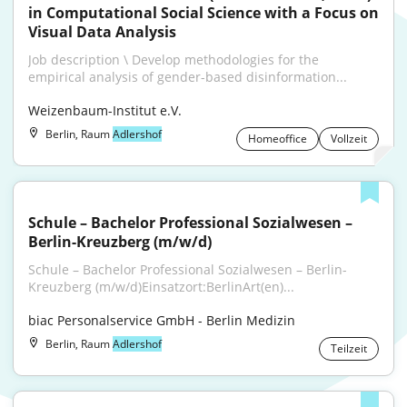
in Computational Social Science with a Focus on 
Visual Data Analysis
Job description \ Develop methodologies for the 
empirical analysis of gender-based disinformation...
Weizenbaum-Institut e.V.
Berlin, Raum
Adlershof
Homeoffice
Vollzeit
Schule – Bachelor Professional Sozialwesen –
Berlin-Kreuzberg (m/w/d)
Schule – Bachelor Professional Sozialwesen – Berlin-
Kreuzberg (m⁠/⁠w⁠/⁠d)Einsatzort:BerlinArt(en)...
biac Personalservice GmbH - Berlin Medizin
Berlin, Raum
Adlershof
Teilzeit