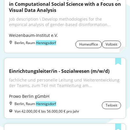
in Computational Social Science with a Focus on 
Visual Data Analysis
Job description \ Develop methodologies for the 
empirical analysis of gender-based disinformation...
Weizenbaum-Institut e.V.
Berlin, Raum
Hennigsdorf
Homeoffice
Vollzeit
Einrichtungsleiter/in - Sozialwesen (m/w/d)
fachliche und personelle Leitung und Weiterentwicklung 
der Teams, zum Teil mit Teamleitung am...
Prowo Berlin gGmbH
Berlin, Raum
Hennigsdorf
Teilzeit
Von 42.000,00 € bis 56.000,00 € pro Jahr