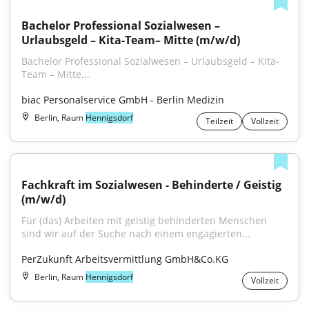
Bachelor Professional Sozialwesen – 
Urlaubsgeld – Kita-Team– Mitte (m/w/d)
Bachelor Professional Sozialwesen – Urlaubsgeld – Kita-
Team – Mitte...
biac Personalservice GmbH - Berlin Medizin
Berlin, Raum
Hennigsdorf
Teilzeit
Vollzeit
Fachkraft im Sozialwesen - Behinderte / Geistig 
(m/w/d)
Für (das) Arbeiten mit geistig behinderten Menschen 
sind wir auf der Suche nach einem engagierten...
PerZukunft Arbeitsvermittlung GmbH&Co.KG
Berlin, Raum
Hennigsdorf
Vollzeit