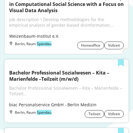
in Computational Social Science with a Focus on 
Visual Data Analysis
Job description \ Develop methodologies for the 
empirical analysis of gender-based disinformation...
Weizenbaum-Institut e.V.
Berlin, Raum
Spandau
Homeoffice
Vollzeit
Bachelor Professional Sozialwesen – Kita – 
Marienfelde –Teilzeit (m/w/d)
Bachelor Professional Sozialwesen – Kita – Marienfelde – 
Teilzeit...
biac Personalservice GmbH - Berlin Medizin
Berlin, Raum
Spandau
Teilzeit
Vollzeit