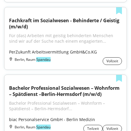
Fachkraft im Sozialwesen - Behinderte / Geistig 
(m/w/d)
Für (das) Arbeiten mit geistig behinderten Menschen 
sind wir auf der Suche nach einem engagierten...
PerZukunft Arbeitsvermittlung GmbH&Co.KG
Berlin, Raum
Spandau
Vollzeit
Bachelor Professional Sozialwesen – Wohnform 
– Spätdienst –Berlin-Hermsdorf (m/w/d)
Bachelor Professional Sozialwesen – Wohnform – 
Spätdienst – Berlin-Hermsdorf...
biac Personalservice GmbH - Berlin Medizin
Berlin, Raum
Spandau
Teilzeit
Vollzeit