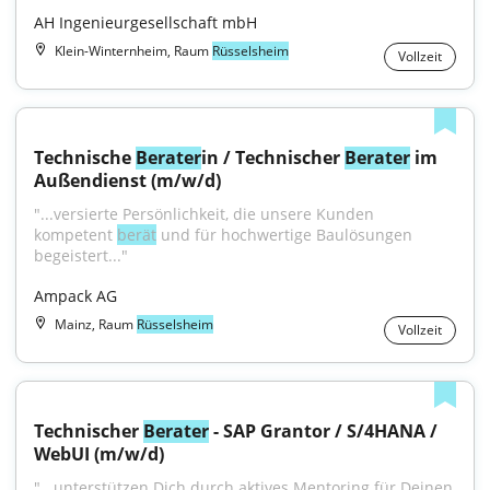
AH Ingenieurgesellschaft mbH
Klein-Winternheim, Raum
Rüsselsheim
Vollzeit
Technische 
Berater
in / Technischer 
Berater
 im 
Außendienst (m/w/d)
"...versierte Persönlichkeit, die unsere Kunden 
kompetent 
berät
 und für hochwertige Baulösungen 
begeistert..."
Ampack AG
Mainz, Raum
Rüsselsheim
Vollzeit
Technischer 
Berater
 - SAP Grantor / S/4HANA / 
WebUI (m/w/d)
"...unterstützen Dich durch aktives Mentoring für Deinen 