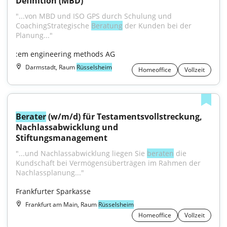
Definition (MBD)
"...von MBD und ISO GPS durch Schulung und 
CoachingStrategische 
Beratung
 der Kunden bei der 
Planung..."
:em engineering methods AG
Darmstadt, Raum
Rüsselsheim
Homeoffice
Vollzeit
Berater
 (w/m/d) für Testamentsvollstreckung, 
Nachlassabwicklung und 
Stiftungsmanagement
"...und Nachlassabwicklung liegen Sie 
beraten
 die 
Kundschaft bei Vermögensüberträgen im Rahmen der 
Nachlassplanung..."
Frankfurter Sparkasse
Frankfurt am Main, Raum
Rüsselsheim
Homeoffice
Vollzeit