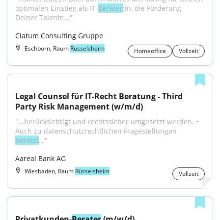
optimalen Einstieg als IT-
Berater
:in, die Förderung 
Deiner Talente..."
Clatum Consulting Gruppe
Eschborn, Raum
Rüsselsheim
Homeoffice
Vollzeit
Legal Counsel für IT-Recht Beratung - Third 
Party Risk Management (w/m/d)
"...berücksichtigt und rechtssicher umgesetzt werden. • 
Auch zu datenschutzrechtlichen Fragestellungen 
berätst
..."
Aareal Bank AG
Wiesbaden, Raum
Rüsselsheim
Vollzeit
Privatkunden-
Berater
 (m/w/d)