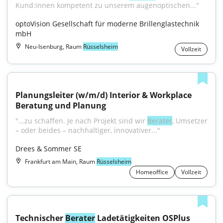
Kund:innen kompetent zu unserem augenoptischen..."
optoVision Gesellschaft für moderne Brillenglastechnik 
mbH
Neu-Isenburg, Raum
Rüsselsheim
Vollzeit
Planungsleiter (w/m/d) Interior & Workplace 
Beratung und Planung
"...zu schaffen. Je nach Projekt sind wir 
Berater
, Umsetzer 
– oder beides – nachhaltiger, innovativer..."
Drees & Sommer SE
Frankfurt am Main, Raum
Rüsselsheim
Homeoffice
Vollzeit
Technischer 
Berater
 Ladetätigkeiten OSPlus 