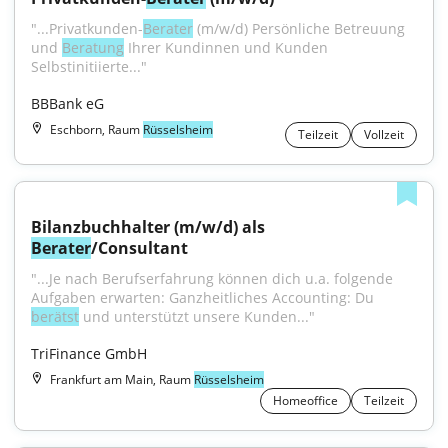
"...Privatkunden-
Berater
 (m/w/d) Persönliche Betreuung 
und 
Beratung
 Ihrer Kundinnen und Kunden 
Selbstinitiierte..."
BBBank eG
Eschborn, Raum
Rüsselsheim
Teilzeit
Vollzeit
Bilanzbuchhalter (m/w/d) als 
Berater
/Consultant
"...Je nach Berufserfahrung können dich u.a. folgende 
Aufgaben erwarten: Ganzheitliches Accounting: Du 
berätst
 und unterstützt unsere Kunden..."
TriFinance GmbH
Frankfurt am Main, Raum
Rüsselsheim
Homeoffice
Teilzeit