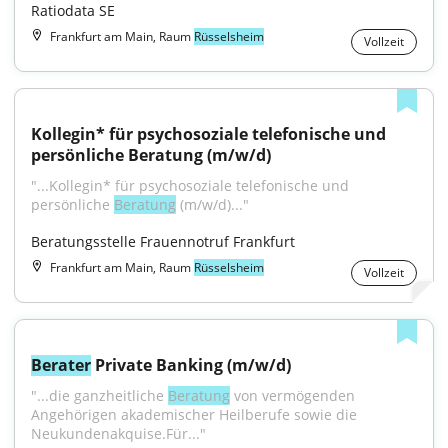
Ratiodata SE
Frankfurt am Main, Raum
Rüsselsheim
Vollzeit
Kollegin* für psychosoziale telefonische und 
persönliche Beratung (m/w/d)
"...Kollegin* für psychosoziale telefonische und 
persönliche 
Beratung
 (m/w/d)..."
Beratungsstelle Frauennotruf Frankfurt
Frankfurt am Main, Raum
Rüsselsheim
Vollzeit
Berater
 Private Banking (m/w/d)
"...die ganzheitliche 
Beratung
 von vermögenden 
Angehörigen akademischer Heilberufe sowie die 
Neukundenakquise.Für..."