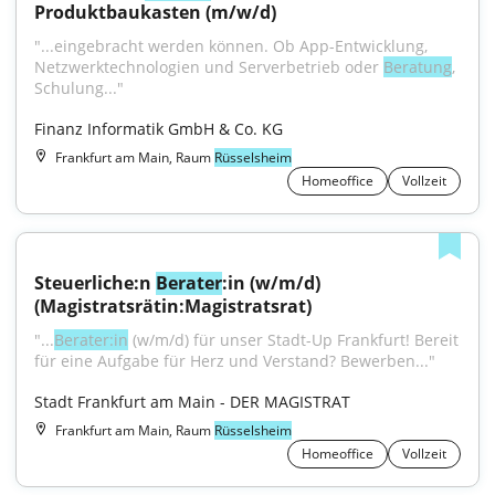
Produktbaukasten (m/w/d)
"...eingebracht werden können. Ob App-Entwicklung, 
Netzwerktechnologien und Serverbetrieb oder 
Beratung
, 
Schulung..."
Finanz Informatik GmbH & Co. KG
Frankfurt am Main, Raum
Rüsselsheim
Homeoffice
Vollzeit
Steuerliche:n 
Berater
:in (w/m/d) 
(Magistratsrätin:Magistratsrat)
"...
Berater:in
 (w/m/d) für unser Stadt-Up Frankfurt! Bereit 
für eine Aufgabe für Herz und Verstand? Bewerben..."
Stadt Frankfurt am Main - DER MAGISTRAT
Frankfurt am Main, Raum
Rüsselsheim
Homeoffice
Vollzeit