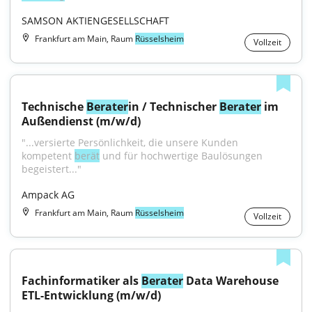
SAMSON AKTIENGESELLSCHAFT
Frankfurt am Main, Raum
Rüsselsheim
Vollzeit
Technische 
Berater
in / Technischer 
Berater
 im 
Außendienst (m/w/d)
"...versierte Persönlichkeit, die unsere Kunden 
kompetent 
berät
 und für hochwertige Baulösungen 
begeistert..."
Ampack AG
Frankfurt am Main, Raum
Rüsselsheim
Vollzeit
Fachinformatiker als 
Berater
 Data Warehouse 
ETL-Entwicklung (m/w/d)