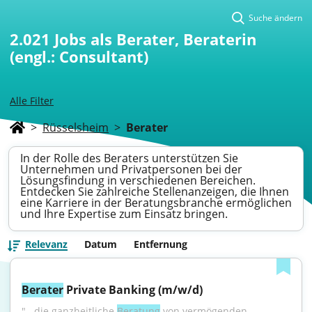
Suche ändern
2.021
Jobs als Berater, Beraterin
(engl.: Consultant)
Alle Filter
>
Rüsselsheim
>
Berater
In der Rolle des Beraters unterstützen Sie
Unternehmen und Privatpersonen bei der
Lösungsfindung in verschiedenen Bereichen.
Entdecken Sie zahlreiche Stellenanzeigen, die Ihnen
eine Karriere in der Beratungsbranche ermöglichen
und Ihre Expertise zum Einsatz bringen.
Relevanz
Datum
Entfernung
Berater
 Private Banking (m/w/d)
"...die ganzheitliche 
Beratung
 von vermögenden 