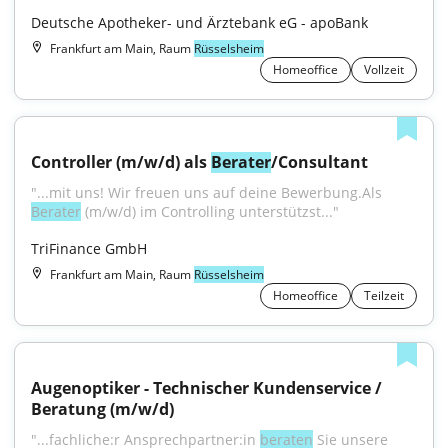
Deutsche Apotheker- und Ärztebank eG - apoBank
Frankfurt am Main, Raum
Rüsselsheim
Homeoffice
Vollzeit
Controller (m/w/d) als 
Berater
/Consultant
"...mit uns! Wir freuen uns auf deine Bewerbung.Als 
Berater
 (m/w/d) im Controlling unterstützst..."
TriFinance GmbH
Frankfurt am Main, Raum
Rüsselsheim
Homeoffice
Teilzeit
Augenoptiker - Technischer Kundenservice / 
Beratung (m/w/d)
"...fachliche:r Ansprechpartner:in 
beraten
 Sie unsere 