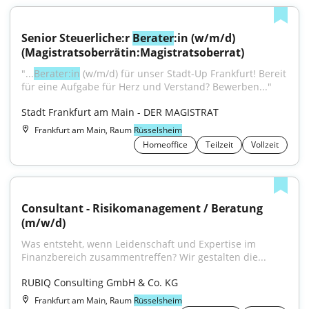
Senior Steuerliche:r 
Berater
:in (w/m/d) 
(Magistratsoberrätin:Magistratsoberrat)
"...
Berater:in
 (w/m/d) für unser Stadt-Up Frankfurt! Bereit 
für eine Aufgabe für Herz und Verstand? Bewerben..."
Stadt Frankfurt am Main - DER MAGISTRAT
Frankfurt am Main, Raum
Rüsselsheim
Homeoffice
Teilzeit
Vollzeit
Consultant - Risikomanagement / Beratung 
(m/w/d)
Was entsteht, wenn Leidenschaft und Expertise im 
Finanzbereich zusammentreffen? Wir gestalten die...
RUBIQ Consulting GmbH & Co. KG
Frankfurt am Main, Raum
Rüsselsheim