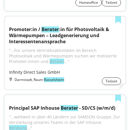
Homeoffice
Teilzeit
Promoter:in / 
Berater
:in für Photovoltaik & 
Wärmepumpen – Leadgenerierung und 
Interessentenansprache
"...Für unsere Vertriebsaktivitäten im Bereich 
Photovoltaik und Wärmepumpen suchen wir motivierte 
Promoter:innen und 
Berater
..."
Infinity Direct Sales GmbH
Darmstadt, Raum
Rüsselsheim
Teilzeit
Principal SAP Inhouse 
Berater
 - SD/CS (w/m/d)
"...weltweit in über 40 Ländern zur SAMSON Gruppe. Zur 
Verstärkung unseres Teams in der SAP Inhouse 
Beratung
..."