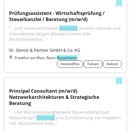
Prüfungsassistent - Wirtschaftsprüfung / 
Steuerkanzlei / Beratung (m/w/d)
"...und steuerrechtlichen 
Beratung
 unserer national und 
international tätigen Mandant:innen aller 
RechtsformenSie..."
Dr. Dienst & Partner GmbH & Co. KG
Frankfurt am Main, Raum
Rüsselsheim
Homeoffice
Teilzeit
Vollzeit
Principal Consultant (m/w/d) 
Netzwerkarchitekturen & Strategische 
Beratung
"...und MicrozonierungNetwork ObservabilityCloud 
NetworkingIT-
Beratung
 und Durchführung von Projekten 
inkl. Assessments bzw..."