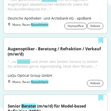
Angehörigen akademischer Heilberufe sowie die 
Neukundenakquise.Für..."
Deutsche Apotheker- und Ärztebank eG - apoBank
Mainz, Raum
Rüsselsheim
Homeoffice
Vollzeit
Augenoptiker - Beratung / Refraktion / Verkauf 
(m/w/d)
"...zu 
beraten
 und ihnen den besten Service zu bieten 
Du arbeitest gerne eigenständig, teilst dein Wissen..."
LoQu Optical Group GmbH
Mainz, Raum
Rüsselsheim
Vollzeit
Senior 
Berater
 (m/w/d) für Model-based 