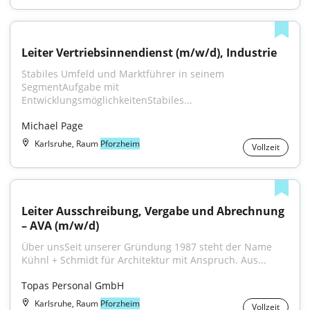
Leiter Vertriebsinnendienst (m/w/d), Industrie
Stabiles Umfeld und Marktführer in seinem 
SegmentAufgabe mit 
EntwicklungsmöglichkeitenStabiles...
Michael Page
Karlsruhe, Raum
Pforzheim
Vollzeit
Leiter Ausschreibung, Vergabe und Abrechnung 
– AVA (m/w/d)
Über unsSeit unserer Gründung 1987 steht der Name 
Kühnl + Schmidt für Architektur mit Anspruch. Aus...
Topas Personal GmbH
Karlsruhe, Raum
Pforzheim
Vollzeit