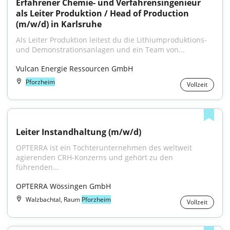
Erfahrener Chemie- und Verfahrensingenieur 
als Leiter Produktion / Head of Production 
(m/w/d) in Karlsruhe
Als Leiter Produktion leitest du die Lithiumproduktions- 
und Demonstrationsanlagen und ein Team von...
Vulcan Energie Ressourcen GmbH
Pforzheim
Vollzeit
Leiter Instandhaltung (m/w/d)
OPTERRA ist ein Tochterunternehmen des weltweit 
agierenden CRH-Konzerns und gehört zu den 
führenden...
OPTERRA Wössingen GmbH
Walzbachtal, Raum
Pforzheim
Vollzeit