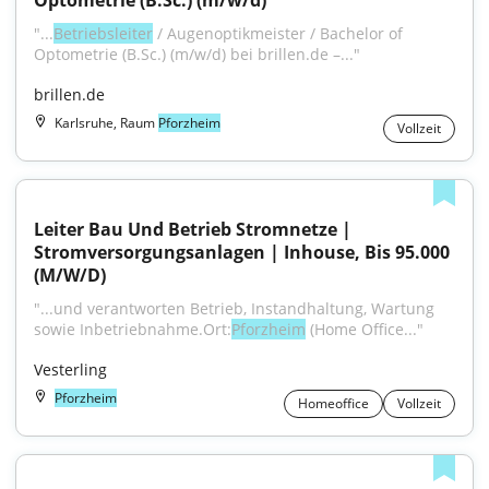
Optometrie (B.Sc.) (m/w/d)
"...
Betriebsleiter
 / Augenoptikmeister / Bachelor of 
Optometrie (B.Sc.) (m/w/d) bei brillen.de –..."
brillen.de
Karlsruhe, Raum
Pforzheim
Vollzeit
Leiter Bau Und Betrieb Stromnetze | 
Stromversorgungsanlagen | Inhouse, Bis 95.000 
(M/W/D)
"...und verantworten Betrieb, Instandhaltung, Wartung 
sowie Inbetriebnahme.Ort:
Pforzheim
 (Home Office..."
Vesterling
Pforzheim
Homeoffice
Vollzeit