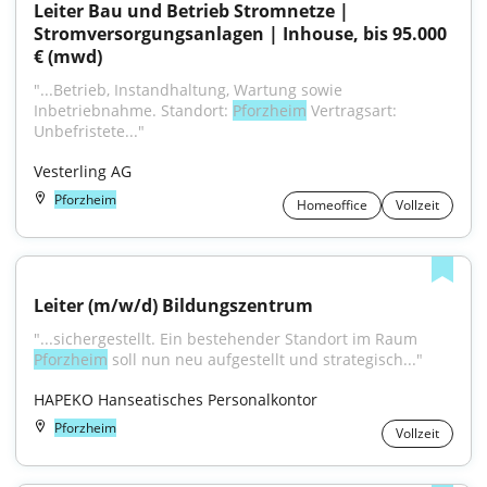
Leiter Bau und Betrieb Stromnetze | 
Stromversorgungsanlagen | Inhouse, bis 95.000 
€ (mwd)
"...Betrieb, Instandhaltung, Wartung sowie 
Inbetriebnahme. Standort: 
Pforzheim
 Vertragsart: 
Unbefristete..."
Vesterling AG
Pforzheim
Homeoffice
Vollzeit
Leiter (m/w/d) Bildungszentrum
"...sichergestellt. Ein bestehender Standort im Raum 
Pforzheim
 soll nun neu aufgestellt und strategisch..."
HAPEKO Hanseatisches Personalkontor
Pforzheim
Vollzeit