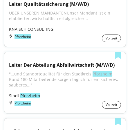
Leiter Qualitätssicherung (M/W/D)
ÜBER UNSEREN MANDANTENUnser Mandant ist ein 
etablierter, wirtschaftlich erfolgreicher...
KNAISCH CONSULTING
Pforzheim
Vollzeit
Leiter Der Abteilung Abfallwirtschaft (M/W/D)
"...und Standortqualität für den Stadtkreis 
Pforzheim
. 
Rund 180 Mitarbeitende sorgen täglich für ein sicheres, 
sauberes..."
Stadt 
Pforzheim
Pforzheim
Vollzeit