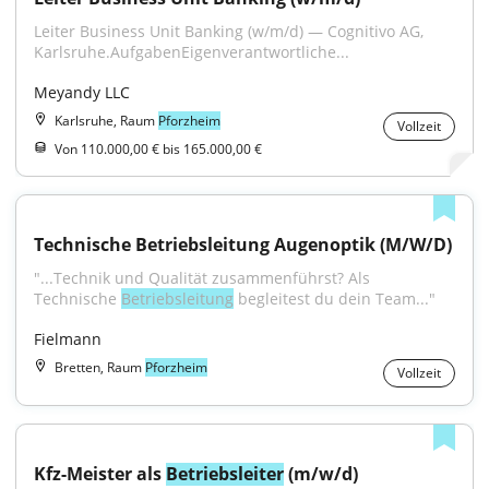
Leiter Business Unit Banking (w/m/d) — Cognitivo AG, 
Karlsruhe.AufgabenEigenverantwortliche...
Meyandy LLC
Karlsruhe, Raum
Pforzheim
Vollzeit
Von 110.000,00 € bis 165.000,00 €
Technische Betriebsleitung Augenoptik (M/W/D)
"...Technik und Qualität zusammenführst? Als 
Technische 
Betriebsleitung
 begleitest du dein Team..."
Fielmann
Bretten, Raum
Pforzheim
Vollzeit
Kfz-Meister als 
Betriebsleiter
 (m/w/d) 