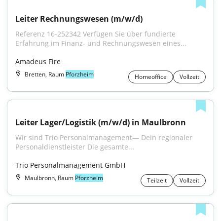
Leiter Rechnungswesen (m/w/d)
Referenz 16-252342 Verfügen Sie über fundierte 
Erfahrung im Finanz- und Rechnungswesen eines...
Amadeus Fire
Bretten, Raum
Pforzheim
Homeoffice
Vollzeit
Leiter Lager/Logistik (m/w/d) in Maulbronn
Wir sind Trio Personalmanagement— Dein regionaler 
Personaldienstleister Die gesamte...
Trio Personalmanagement GmbH
Maulbronn, Raum
Pforzheim
Teilzeit
Vollzeit