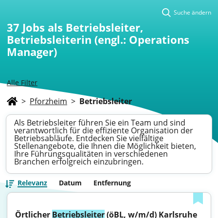
Suche ändern
37
Jobs als Betriebsleiter,
Betriebsleiterin (engl.: Operations
Manager)
Alle Filter
>
Pforzheim
>
Betriebsleiter
Als Betriebsleiter führen Sie ein Team und sind
verantwortlich für die effiziente Organisation der
Betriebsabläufe. Entdecken Sie vielfältige
Stellenangebote, die Ihnen die Möglichkeit bieten,
Ihre Führungsqualitäten in verschiedenen
Branchen erfolgreich einzubringen.
Relevanz
Datum
Entfernung
Örtlicher 
Betriebsleiter
 (öBL, w/m/d) Karlsruhe