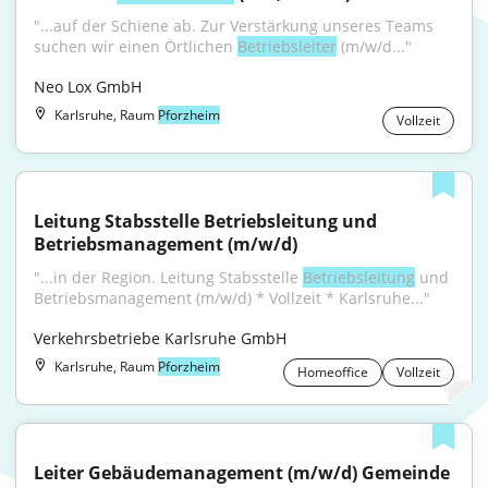
"...auf der Schiene ab. Zur Verstärkung unseres Teams 
suchen wir einen Örtlichen 
Betriebsleiter
 (m/w/d..."
Neo Lox GmbH
Karlsruhe, Raum
Pforzheim
Vollzeit
Leitung Stabsstelle Betriebsleitung und 
Betriebsmanagement (m/w/d)
"...in der Region. Leitung Stabsstelle 
Betriebsleitung
 und 
Betriebsmanagement (m/w/d) * Vollzeit * Karlsruhe..."
Verkehrsbetriebe Karlsruhe GmbH
Karlsruhe, Raum
Pforzheim
Homeoffice
Vollzeit
Leiter Gebäudemanagement (m/w/d) Gemeinde 