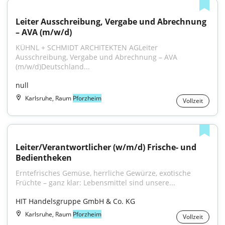
Leiter Ausschreibung, Vergabe und Abrechnung 
– AVA (m/w/d)
KÜHNL + SCHMIDT ARCHITEKTEN AGLeiter 
Ausschreibung, Vergabe und Abrechnung – AVA 
(m/w/d)Deutschland...
null
Karlsruhe, Raum
Pforzheim
Vollzeit
Leiter/Verantwortlicher (w/m/d) Frische- und 
Bedientheken
Erntefrisches Gemüse, herrliche Gewürze, exotische 
Früchte – ganz klar: Lebensmittel sind unsere...
HIT Handelsgruppe GmbH & Co. KG
Karlsruhe, Raum
Pforzheim
Vollzeit