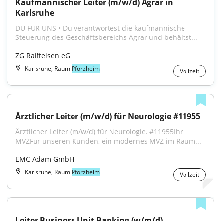
Kaufmännischer Leiter (m/w/d) Agrar in 
Karlsruhe
DU FÜR UNS • Du verantwortest die kaufmännische 
Steuerung des Geschäftsbereichs Agrar und behältst...
ZG Raiffeisen eG
Karlsruhe, Raum
Pforzheim
Vollzeit
Ärztlicher Leiter (m/w/d) für Neurologie #11955
Ärztlicher Leiter (m/w/d) für Neurologie. #11955Ihr 
MVZFür unseren Kunden, ein modernes MVZ im Raum...
EMC Adam GmbH
Karlsruhe, Raum
Pforzheim
Vollzeit
Leiter Business Unit Banking (w/m/d)