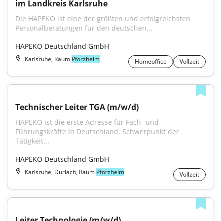
im Landkreis Karlsruhe
Die HAPEKO ist eine der größten und erfolgreichsten 
Personalberatungen für den deutschen...
HAPEKO Deutschland GmbH
Karlsruhe, Raum
Pforzheim
Homeoffice
Vollzeit
Technischer Leiter TGA (m/w/d)
HAPEKO ist die erste Adresse für Fach- und 
Führungskräfte in Deutschland. Schwerpunkt der 
Tätigkeit...
HAPEKO Deutschland GmbH
Karlsruhe, Durlach, Raum
Pforzheim
Vollzeit
Leiter Technologie (m/w/d)