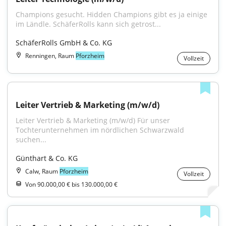
Champions gesucht. Hidden Champions gibt es ja einige 
im Ländle. SchäferRolls kann sich getrost...
SchäferRolls GmbH & Co. KG
Renningen, Raum
Pforzheim
Vollzeit
Leiter Vertrieb & Marketing (m/w/d)
Leiter Vertrieb & Marketing (m/w/d) Für unser 
Tochterunternehmen im nördlichen Schwarzwald 
suchen...
Günthart & Co. KG
Calw, Raum
Pforzheim
Vollzeit
Von 90.000,00 € bis 130.000,00 €