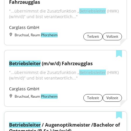
Fahrzeugglas
"...übernimmst die Zusatzfunktion „
Betriebsleiter
 (HWK) 
(w/m/d)“ und bist verantwortlich..."
Carglass GmbH
Bruchsal, Raum
Pforzheim
Teilzeit
Vollzeit
Betriebsleiter
 (m/w/d) Fahrzeugglas
"...übernimmst die Zusatzfunktion „
Betriebsleiter
 (HWK) 
(w/m/d)“ und bist verantwortlich..."
Carglass GmbH
Bruchsal, Raum
Pforzheim
Teilzeit
Vollzeit
Betriebsleiter
 / Augenoptikmeister /Bachelor of 