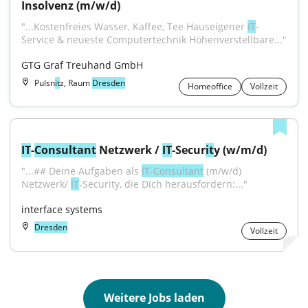
Insolvenz (m/w/d)
"...Kostenfreies Wasser, Kaffee, Tee Hauseigener 
IT
-
Service & neueste Computertechnik Höhenverstellbare..."
GTG Graf Treuhand GmbH
Pulsn
it
z, Raum
Dresden
Homeoffice
Vollzeit
IT
-
Consultant
 Netzwerk / 
IT
-Secur
it
y (w/m/d)
"...## Deine Aufgaben als 
IT-Consultant
 (m/w/d) 
Netzwerk/ 
IT
-Security, die Dich herausfordern:..."
interface systems
Dresden
Vollzeit
Weitere Jobs laden