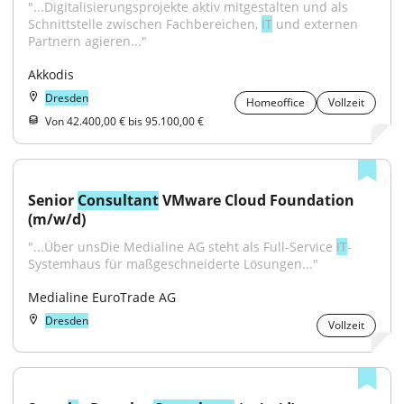
"...Digitalisierungsprojekte aktiv mitgestalten und als 
Schnittstelle zwischen Fachbereichen, 
IT
 und externen 
Partnern agieren..."
Akkodis
Dresden
Homeoffice
Vollzeit
Von 42.400,00 € bis 95.100,00 €
Senior 
Consultant
 VMware Cloud Foundation 
(m/w/d)
"...Über unsDie Medialine AG steht als Full-Service 
IT
-
Systemhaus für maßgeschneiderte Lösungen..."
Medialine EuroTrade AG
Dresden
Vollzeit