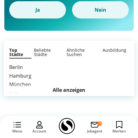
Ja
Nein
Top
Beliebte
Ähnliche
Ausbildung
Städte
Städte
Suchen
Berlin
Hamburg
München
Alle anzeigen
Köln
Frankfurt am Main
Stuttgart
Düsseldorf
Leipzig
Menü
Account
Jobagent
Merken
Dortmund