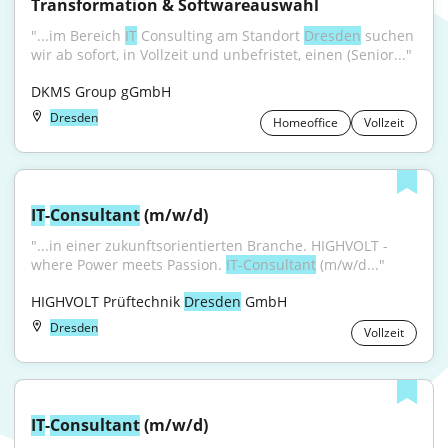
Transformation & Softwareauswahl
"...im Bereich 
IT
 Consulting am Standort 
Dresden
 suchen 
wir ab sofort, in Vollzeit und unbefristet, einen (Senior..."
DKMS Group gGmbH
Dresden
Homeoffice
Vollzeit
IT
-
Consultant
 (m/w/d)
"...in einer zukunftsorientierten Branche. HIGHVOLT - 
where Power meets Passion. 
IT-Consultant
 (m/w/d..."
HIGHVOLT Prüftechnik 
Dresden
 GmbH
Dresden
Vollzeit
IT
-
Consultant
 (m/w/d)