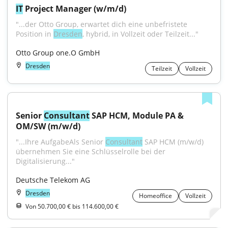
IT
 Project Manager (w/m/d)
"...der Otto Group, erwartet dich eine unbefristete 
Position in 
Dresden
, hybrid, in Vollzeit oder Teilzeit..."
Otto Group one.O GmbH
Dresden
Teilzeit
Vollzeit
Senior 
Consultant
 SAP HCM, Module PA & 
OM/SW (m/w/d)
"...Ihre AufgabeAls Senior 
Consultant
 SAP HCM (m/w/d) 
übernehmen Sie eine Schlüsselrolle bei der 
Digitalisierung..."
Deutsche Telekom AG
Dresden
Homeoffice
Vollzeit
Von 50.700,00 € bis 114.600,00 €