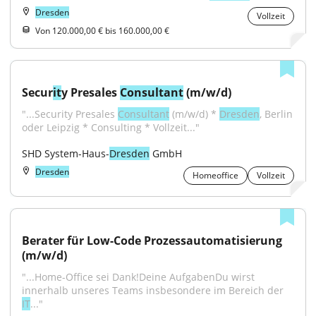
Dresden
Vollzeit
Von 120.000,00 € bis 160.000,00 €
Secur
it
y Presales 
Consultant
 (m/w/d)
"...Security Presales 
Consultant
 (m/w/d) * 
Dresden
, Berlin 
oder Leipzig * Consulting * Vollzeit..."
SHD System-Haus-
Dresden
 GmbH
Dresden
Homeoffice
Vollzeit
Berater für Low-Code Prozessautomatisierung 
(m/w/d)
"...Home-Office sei Dank!Deine AufgabenDu wirst 
innerhalb unseres Teams insbesondere im Bereich der 
IT
..."