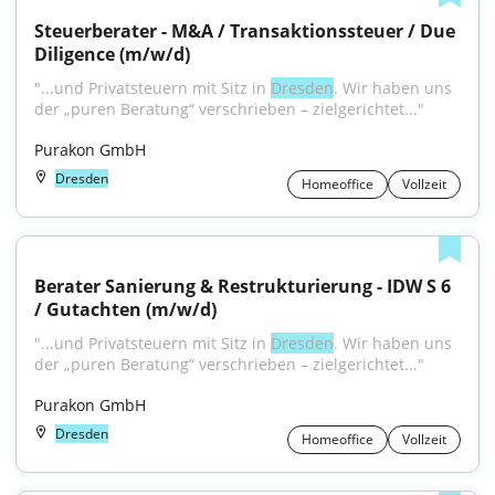
Steuerberater - M&A / Transaktionssteuer / Due 
Diligence (m/w/d)
"...und Privatsteuern mit Sitz in 
Dresden
. Wir haben uns 
der „puren Beratung“ verschrieben – zielgerichtet..."
Purakon GmbH
Dresden
Homeoffice
Vollzeit
Berater Sanierung & Restrukturierung - IDW S 6 
/ Gutachten (m/w/d)
"...und Privatsteuern mit Sitz in 
Dresden
. Wir haben uns 
der „puren Beratung“ verschrieben – zielgerichtet..."
Purakon GmbH
Dresden
Homeoffice
Vollzeit