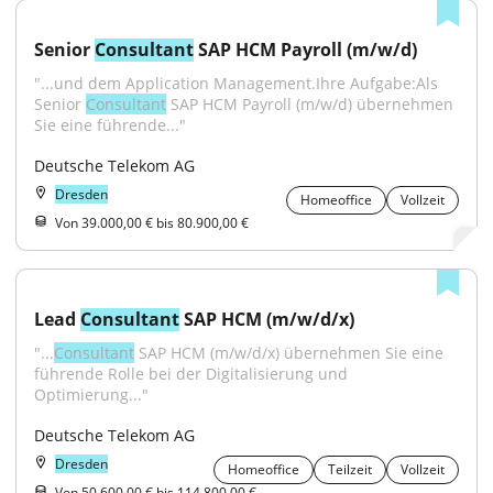
Senior 
Consultant
 SAP HCM Payroll (m/w/d)
"...und dem Application Management.Ihre Aufgabe:Als 
Senior 
Consultant
 SAP HCM Payroll (m/w/d) übernehmen 
Sie eine führende..."
Deutsche Telekom AG
Dresden
Homeoffice
Vollzeit
Von 39.000,00 € bis 80.900,00 €
Lead 
Consultant
 SAP HCM (m/w/d/x)
"...
Consultant
 SAP HCM (m/w/d/x) übernehmen Sie eine 
führende Rolle bei der Digitalisierung und 
Optimierung..."
Deutsche Telekom AG
Dresden
Homeoffice
Teilzeit
Vollzeit
Von 50.600,00 € bis 114.800,00 €