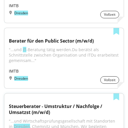
IMTB
Dresden
Vollzeit
Berater für den Public Sector (m/w/d)
"...und 
IT
-Beratung tätig werden.Du berätst als 
Schnittstelle zwischen Organisation und ITDu erarbeitest 
gemeinsam..."
IMTB
Dresden
Vollzeit
Steuerberater - Umstruktur / Nachfolge / 
Umsatzst (m/w/d)
"...und Wirtschaftsprüfungsgesellschaft mit Standorten 
in 
Dresden
, Chemnitz und München. Wir begleiten 