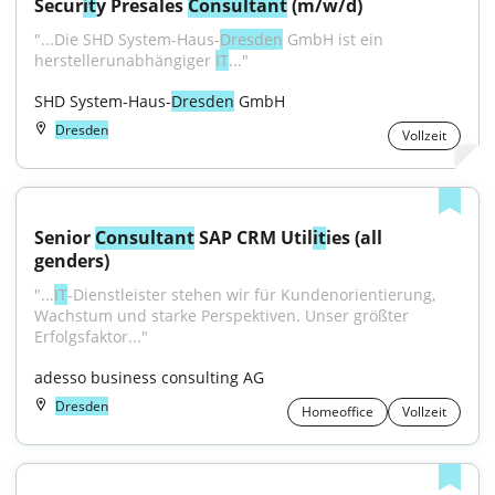
Secur
it
y Presales 
Consultant
 (m/w/d)
"...Die SHD System-Haus-
Dresden
 GmbH ist ein 
herstellerunabhängiger 
IT
..."
SHD System-Haus-
Dresden
 GmbH
Dresden
Vollzeit
Senior 
Consultant
 SAP CRM Util
it
ies (all 
genders)
"...
IT
-Dienstleister stehen wir für Kundenorientierung, 
Wachstum und starke Perspektiven. Unser größter 
Erfolgsfaktor..."
adesso business consulting AG
Dresden
Homeoffice
Vollzeit