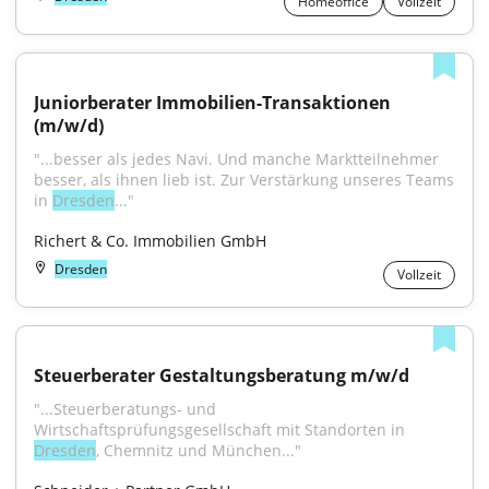
Homeoffice
Vollzeit
Juniorberater Immobilien-Transaktionen 
(m/w/d)
"...besser als jedes Navi. Und manche Marktteilnehmer 
besser, als ihnen lieb ist. Zur Verstärkung unseres Teams 
in 
Dresden
..."
Richert & Co. Immobilien GmbH
Dresden
Vollzeit
Steuerberater Gestaltungsberatung m/w/d
"...Steuerberatungs- und 
Wirtschaftsprüfungsgesellschaft mit Standorten in 
Dresden
, Chemnitz und München..."