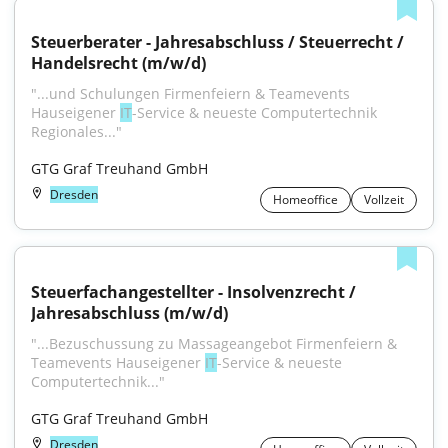
Steuerberater - Jahresabschluss / Steuerrecht / 
Handelsrecht (m/w/d)
"...und Schulungen Firmenfeiern & Teamevents 
Hauseigener 
IT
-Service & neueste Computertechnik 
Regionales..."
GTG Graf Treuhand GmbH
Dresden
Homeoffice
Vollzeit
Steuerfachangestellter - Insolvenzrecht / 
Jahresabschluss (m/w/d)
"...Bezuschussung zu Massageangebot Firmenfeiern & 
Teamevents Hauseigener 
IT
-Service & neueste 
Computertechnik..."
GTG Graf Treuhand GmbH
Dresden