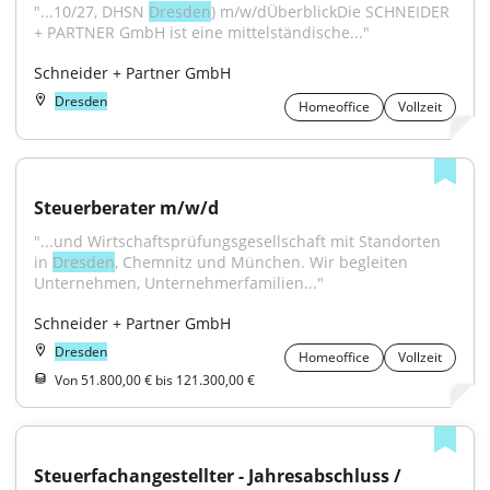
"...10/27, DHSN 
Dresden
) m/w/dÜberblickDie SCHNEIDER 
+ PARTNER GmbH ist eine mittelständische..."
Schneider + Partner GmbH
Dresden
Homeoffice
Vollzeit
Steuerberater m/w/d
"...und Wirtschaftsprüfungsgesellschaft mit Standorten 
in 
Dresden
, Chemnitz und München. Wir begleiten 
Unternehmen, Unternehmerfamilien..."
Schneider + Partner GmbH
Dresden
Homeoffice
Vollzeit
Von 51.800,00 € bis 121.300,00 €
Steuerfachangestellter - Jahresabschluss / 