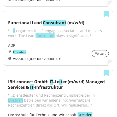
Functional Lead 
Consultant
 (m/w/d)
"...
it
 organizes itself, engages associates, and delivers 
work. The Lead 
Consultant
 plays a significant..."
ADP
Dresden
Vollzeit
Von 90.000,00 € bis 120.000,00 €
IBH connect GmbH: 
IT
-Le
it
er (m/w/d) Managed 
Services & 
IT
-Infrastruktur
"...Dienstleister und Rechenzentrumsbetreiber in 
Dresden
 betreiben wir eigene, hochverfügbare 
Rechenzentren direkt vor Ort. Wir realisieren..."
Hochschule für Technik und Wirtschaft 
Dresden