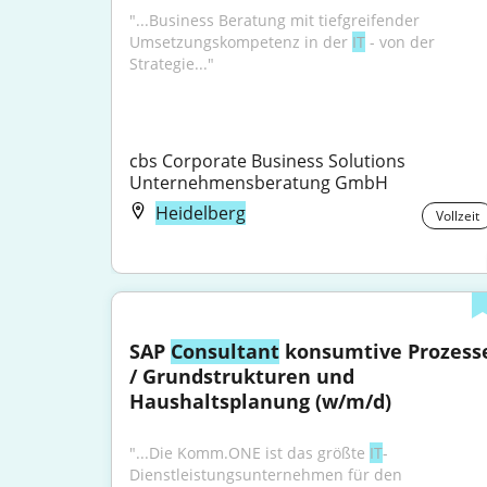
"...Business Beratung mit tiefgreifender 
Umsetzungskompetenz in der 
IT
 - von der 
Strategie..."
cbs Corporate Business Solutions 
Unternehmensberatung GmbH
Heidelberg
Vollzeit
SAP 
Consultant
 konsumtive Prozesse
/ Grundstrukturen und 
Haushaltsplanung (w/m/d)
"...Die Komm.ONE ist das größte 
IT
-
Dienstleistungsunternehmen für den 