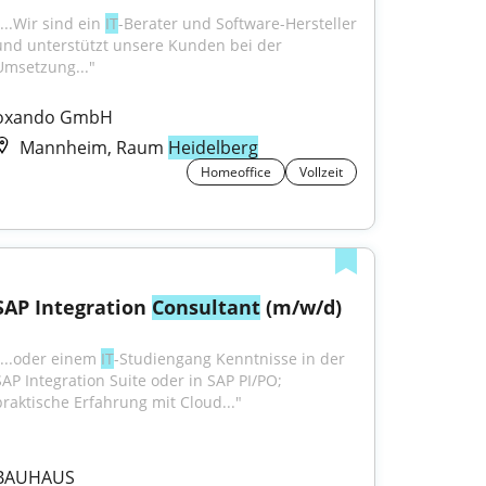
...Wir sind ein 
IT
-Berater und Software-Hersteller 
und unterstützt unsere Kunden bei der 
Umsetzung..."
oxando GmbH
Mannheim, Raum
Heidelberg
Homeoffice
Vollzeit
SAP Integration 
Consultant
 (m/w/d)
"...oder einem 
IT
-Studiengang Kenntnisse in der 
SAP Integration Suite oder in SAP PI/PO; 
praktische Erfahrung mit Cloud..."
BAUHAUS