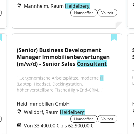
Mannheim, Raum
Heidelberg
Homeoffice
Vollzeit
(Senior) Business Development 
Manager Immobilienbewertungen 
(m/w/d) - Senior Sales 
Consultant
"...ergonomische Arbeitsplätze, moderne 
IT
(Laptop, Headset, Dockingstation, 
höhenverstellbare Tische)High-End-CRM..."
Heid Immobilien GmbH
Walldorf, Raum
Heidelberg
Homeoffice
Vollzeit
Von 33.400,00 € bis 62.900,00 €