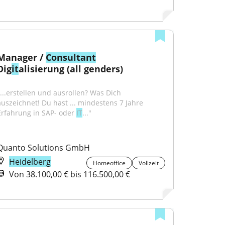
Manager / 
Consultant
Dig
it
alisierung (all genders)
"...erstellen und ausrollen? Was Dich 
auszeichnet! Du hast ... mindestens 7 Jahre 
Erfahrung in SAP- oder 
IT
..."
Quanto Solutions GmbH
Heidelberg
Homeoffice
Vollzeit
Von 38.100,00 € bis 116.500,00 €