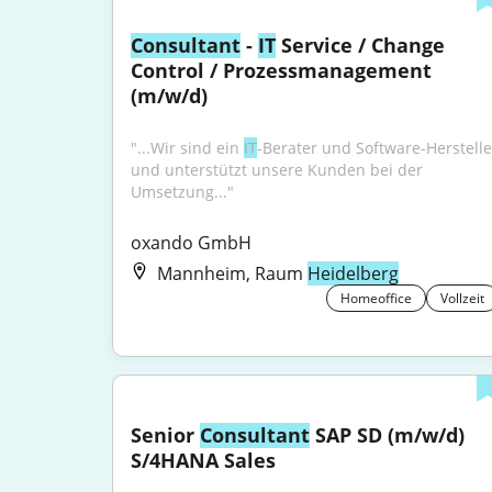
Consultant
 - 
IT
 Service / Change 
Control / Prozessmanagement 
(m/w/d)
"...Wir sind ein 
IT
-Berater und Software-Hersteller
und unterstützt unsere Kunden bei der 
Umsetzung..."
oxando GmbH
Mannheim, Raum
Heidelberg
Homeoffice
Vollzeit
Senior 
Consultant
 SAP SD (m/w/d) 
S/4HANA Sales