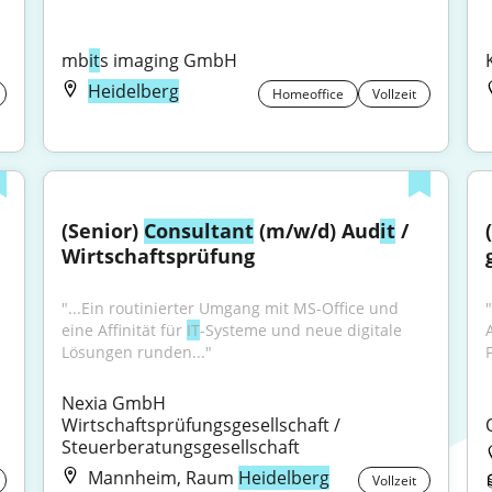
mb
it
s imaging GmbH
Heidelberg
Homeoffice
Vollzeit
(Senior) 
Consultant
 (m/w/d) Aud
it
 / 
Wirtschaftsprüfung
"...Ein routinierter Umgang mit MS-Office und 
eine Affinität für 
IT
-Systeme und neue digitale 
Lösungen runden..."
Nexia GmbH 
Wirtschaftsprüfungsgesellschaft / 
Steuerberatungsgesellschaft
Mannheim, Raum
Heidelberg
Vollzeit