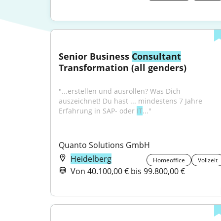
Senior Business 
Consultant
Transformation (all genders)
"...erstellen und ausrollen? Was Dich 
auszeichnet! Du hast ... mindestens 7 Jahre 
Erfahrung in SAP- oder 
IT
..."
Quanto Solutions GmbH
Heidelberg
Homeoffice
Vollzeit
Von 40.100,00 € bis 99.800,00 €