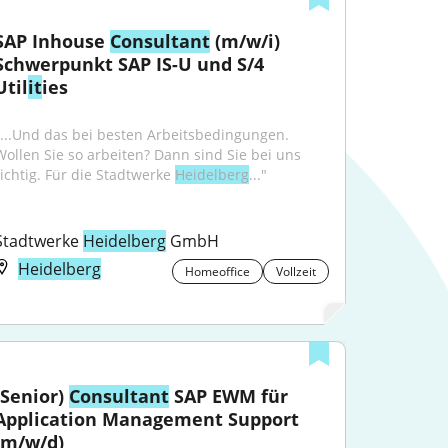
SAP Inhouse 
Consultant
 (m/w/i) 
Schwerpunkt SAP IS-U und S/4 
Util
it
ies
"...Und das bei besten Arbeitsbedingungen. 
Wollen Sie so arbeiten? Dann sind Sie bei uns 
richtig. Für die Stadtwerke 
Heidelberg
..."
Stadtwerke 
Heidelberg
 GmbH
Heidelberg
Homeoffice
Vollzeit
(Senior) 
Consultant
 SAP EWM für 
Application Management Support 
(m/w/d)