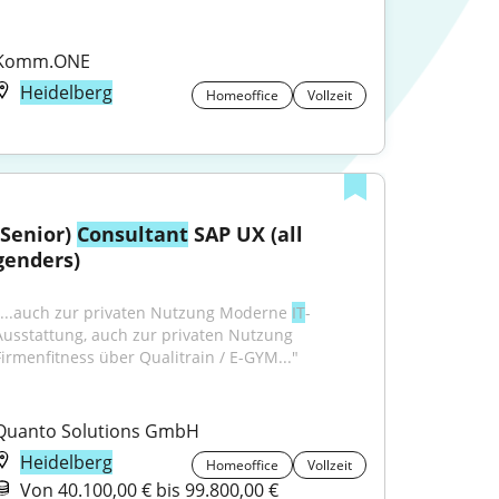
Komm.ONE
Heidelberg
Homeoffice
Vollzeit
(Senior) 
Consultant
 SAP UX (all 
genders)
"...auch zur privaten Nutzung Moderne 
IT
-
Ausstattung, auch zur privaten Nutzung 
Firmenfitness über Qualitrain / E-GYM..."
Quanto Solutions GmbH
Heidelberg
Homeoffice
Vollzeit
Von 40.100,00 € bis 99.800,00 €