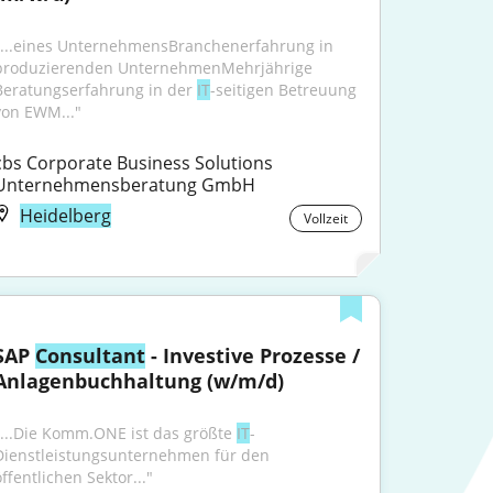
"...eines UnternehmensBranchenerfahrung in 
produzierenden UnternehmenMehrjährige 
Beratungserfahrung in der 
IT
-seitigen Betreuung 
von EWM..."
cbs Corporate Business Solutions 
Unternehmensberatung GmbH
Heidelberg
Vollzeit
SAP 
Consultant
 - Investive Prozesse / 
Anlagenbuchhaltung (w/m/d)
"...Die Komm.ONE ist das größte 
IT
-
Dienstleistungsunternehmen für den 
ffentlichen Sektor..."