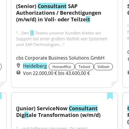
(Senior) 
Consultant
 SAP 
Authorizations / Berechtigungen 
(m/w/d) in Voll- oder Teilze
it
"...Den 
IT
-Teams unserer Kunden bieten wir 
Support bei einer großen Vielfalt von Systemen 
und SAP-Technologien..."
cbs Corporate Business Solutions GmbH
Heidelberg
Homeoffice
Teilzeit
Vollzeit
Von 22.000,00 € bis 43.600,00 €
(Junior) ServiceNow 
Consultant
Dig
it
ale Transformation (w/m/d)
"...und Software-Lösungen. Du zeigst 