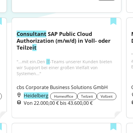
Consultant
 SAP Public Cloud 
Authorization (m/w/d) in Voll- oder 
Teilze
it
"...mit ein.Den 
IT
-Teams unserer Kunden bieten 
wir Support bei einer großen Vielfalt von 
Systemen..."
cbs Corporate Business Solutions GmbH
Heidelberg
Homeoffice
Teilzeit
Vollzeit
Von 22.000,00 € bis 43.600,00 €