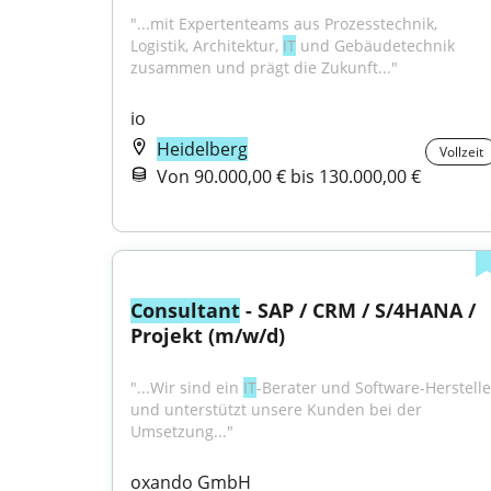
"...mit Expertenteams aus Prozesstechnik, 
Logistik, Architektur, 
IT
 und Gebäudetechnik 
zusammen und prägt die Zukunft..."
io
Heidelberg
Vollzeit
Von 90.000,00 € bis 130.000,00 €
Consultant
 - SAP / CRM / S/4HANA / 
Projekt (m/w/d)
"...Wir sind ein 
IT
-Berater und Software-Hersteller
und unterstützt unsere Kunden bei der 
Umsetzung..."
oxando GmbH