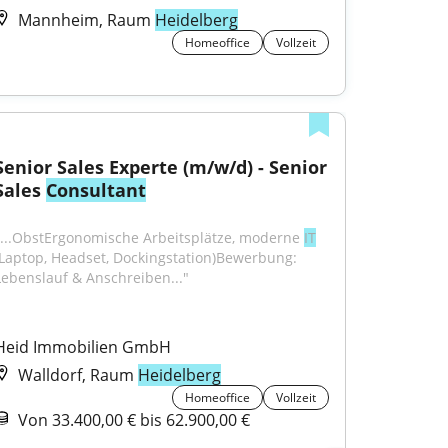
Mannheim, Raum
Heidelberg
Homeoffice
Vollzeit
Senior Sales Experte (m/w/d) - Senior 
Sales 
Consultant
"...ObstErgonomische Arbeitsplätze, moderne 
IT
(Laptop, Headset, Dockingstation)Bewerbung: 
Lebenslauf & Anschreiben..."
Heid Immobilien GmbH
Walldorf, Raum
Heidelberg
Homeoffice
Vollzeit
Von 33.400,00 € bis 62.900,00 €