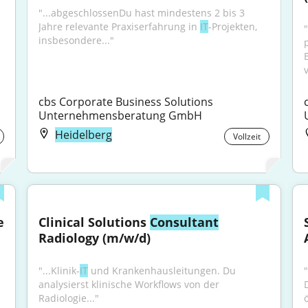
"...abgeschlossenDu hast mindestens 2 bis 3 
Jahre relevante Praxiserfahrung in 
IT
-Projekten, 
insbesondere..."
cbs Corporate Business Solutions 
Unternehmensberatung GmbH
Heidelberg
Vollzeit
 
Clinical Solutions 
Consultant
Radiology (m/w/d)
"...Klinik-
IT
 und Krankenhausleitungen. Du 
analysierst klinische Workflows von der 
Radiologie..."
ö