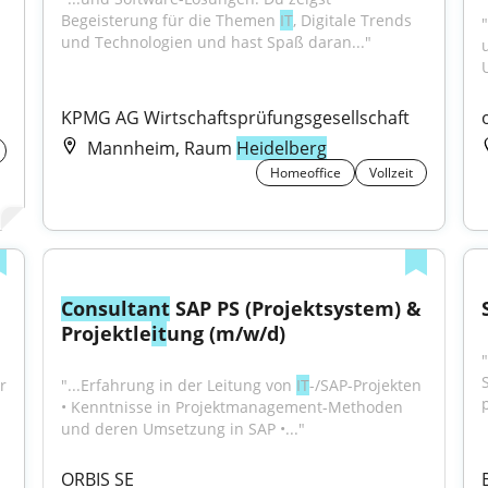
Begeisterung für die Themen 
IT
, Digitale Trends 
"
und Technologien und hast Spaß daran..."
KPMG AG Wirtschaftsprüfungsgesellschaft
Mannheim, Raum
Heidelberg
Homeoffice
Vollzeit
Consultant
 SAP PS (Projektsystem) & 
Projektle
it
ung (m/w/d)
 
"...Erfahrung in der Leitung von 
IT
-/SAP-Projekten 
• Kenntnisse in Projektmanagement-Methoden 
und deren Umsetzung in SAP •..."
ORBIS SE