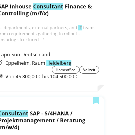
SAP Inhouse 
Consultant
 Finance & 
Controlling (m/f/x)
"...departments, external partners, and 
IT
 teams – 
from requirements gathering to rollout – 
ensuring structured..."
Capri Sun Deutschland
Eppelheim, Raum
Heidelberg
Homeoffice
Vollzeit
Von 46.800,00 € bis 104.500,00 €
Consultant
 SAP - S/4HANA / 
Projektmanagement / Beratung 
(m/w/d)