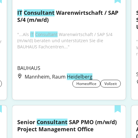
IT
Consultant
 Warenwirtschaft / SAP 
S/4 (m/w/d)
"...Als 
IT
Consultant
 Warenwirtschaft / SAP S/4 
(m/w/d) beraten und unterstützen Sie die 
 
BAUHAUS Fachcentren..."
BAUHAUS
Mannheim, Raum
Heidelberg
Homeoffice
Vollzeit
Senior 
Consultant
 SAP PMO (m/w/d) 
Project Management Office