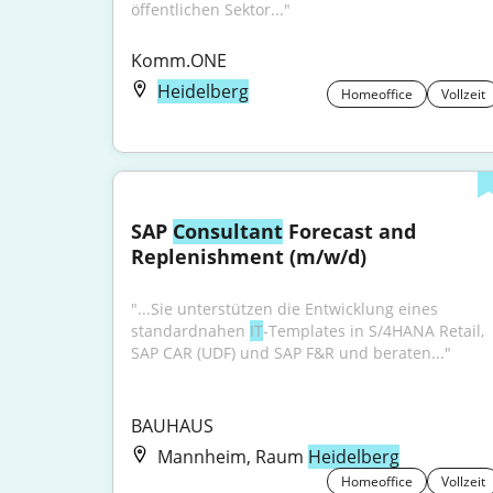
öffentlichen Sektor..."
Komm.ONE
Heidelberg
Homeoffice
Vollzeit
SAP 
Consultant
 Forecast and 
Replenishment (m/w/d)
"...Sie unterstützen die Entwicklung eines 
standardnahen 
IT
-Templates in S/4HANA Retail, 
SAP CAR (UDF) und SAP F&R und beraten..."
BAUHAUS
Mannheim, Raum
Heidelberg
Homeoffice
Vollzeit