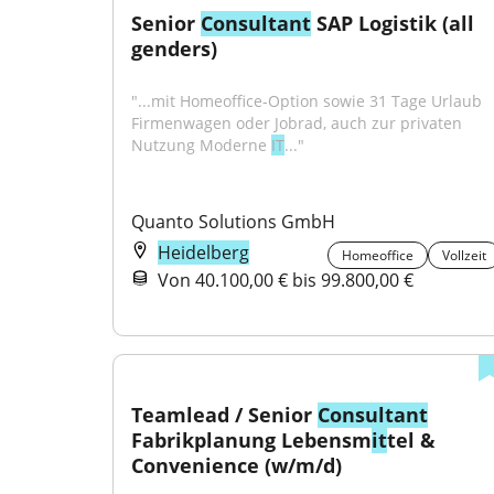
Senior 
Consultant
 SAP Logistik (all 
genders)
"...mit Homeoffice-Option sowie 31 Tage Urlaub 
Firmenwagen oder Jobrad, auch zur privaten 
Nutzung Moderne 
IT
..."
Quanto Solutions GmbH
Heidelberg
Homeoffice
Vollzeit
Von 40.100,00 € bis 99.800,00 €
Teamlead / Senior 
Consultant
Fabrikplanung Lebensm
it
tel & 
Convenience (w/m/d)