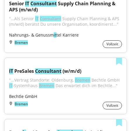
Senior 
IT
Consultant
 Supply Chain Planning & 
APS (m/w/d)
"...Als Senior 
IT
Consultant
 Supply Chain Planning & APS 
(m/w/d) berätst Du unsere Organisation, koordinierst..."
Nahrungs- & Genussm
it
tel Karriere
Bremen
Vollzeit
IT
 PreSales 
Consultant
 (w/m/d)
"...Vertrag Standorte: Oldenburg, 
Bremen
 Bechtle GmbH 
IT
-Systemhaus 
Bremen
 Das erwartet dich im Bechtle..."
Bechtle GmbH
Bremen
Vollzeit