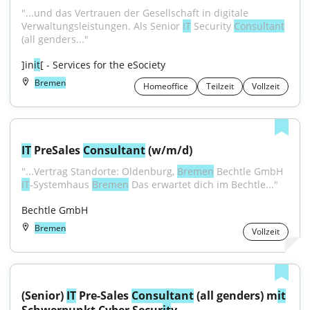
"...und das Vertrauen der Gesellschaft in digitale 
Verwaltungsleistungen. Als Senior 
IT
 Security 
Consultant
(all genders..."
]in
it
[ - Services for the eSociety
Bremen
Homeoffice
Teilzeit
Vollzeit
IT
 PreSales 
Consultant
 (w/m/d)
"...Vertrag Standorte: Oldenburg, 
Bremen
 Bechtle GmbH 
IT
-Systemhaus 
Bremen
 Das erwartet dich im Bechtle..."
Bechtle GmbH
Bremen
Vollzeit
(Senior) 
IT
 Pre-Sales 
Consultant
 (all genders) m
it