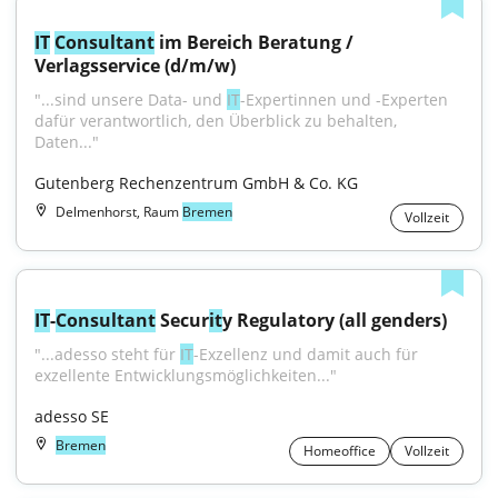
IT
Consultant
 im Bereich Beratung / 
Verlagsservice (d/m/w)
"...sind unsere Data- und 
IT
-Expertinnen und -Experten 
dafür verantwortlich, den Überblick zu behalten, 
Daten..."
Gutenberg Rechenzentrum GmbH & Co. KG
Delmenhorst, Raum
Bremen
Vollzeit
IT
-
Consultant
 Secur
it
y Regulatory (all genders)
"...adesso steht für 
IT
-Exzellenz und damit auch für 
exzellente Entwicklungsmöglichkeiten..."
adesso SE
Bremen
Homeoffice
Vollzeit