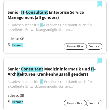
Senior 
IT
-
Consultant
 Enterprise Service 
Management (all genders)
"...adesso steht für 
IT
-Exzellenz und damit auch für 
exzellente Entwicklungsmöglichkeiten..."
adesso SE
Bremen
Homeoffice
Vollzeit
Senior 
Consultant
 Medizininformatik und 
IT
-
Arch
it
ekturen Krankenhaus (all genders)
"...adesso steht für 
IT
-Exzellenz und damit auch für 
exzellente Entwicklungsmöglichkeiten..."
adesso SE
Bremen
Homeoffice
Vollzeit