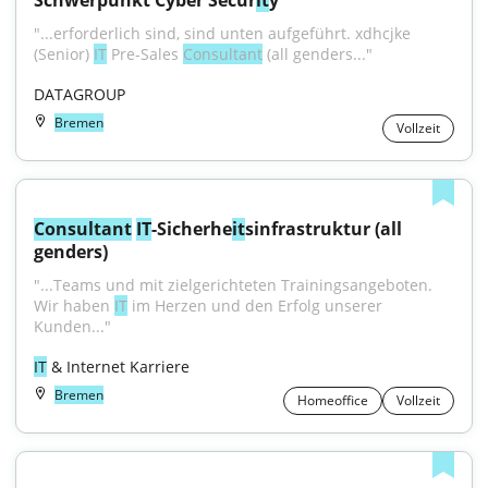
Schwerpunkt Cyber Secur
it
y
"...erforderlich sind, sind unten aufgeführt. xdhcjke 
(Senior) 
IT
 Pre-Sales 
Consultant
 (all genders..."
DATAGROUP
Bremen
Vollzeit
Consultant
IT
-Sicherhe
it
sinfrastruktur (all 
genders)
"...Teams und mit zielgerichteten Trainingsangeboten. 
Wir haben 
IT
 im Herzen und den Erfolg unserer 
Kunden..."
IT
 & Internet Karriere
Bremen
Homeoffice
Vollzeit