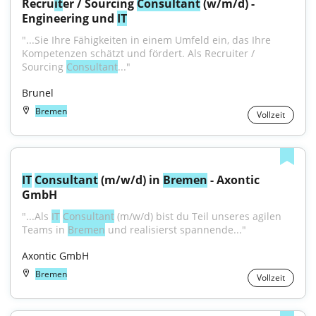
Recru
it
er / Sourcing 
Consultant
 (w/m/d) - 
Engineering und 
IT
"...Sie Ihre Fähigkeiten in einem Umfeld ein, das Ihre 
Kompetenzen schätzt und fördert. Als Recruiter / 
Sourcing 
Consultant
..."
Brunel
Bremen
Vollzeit
IT
Consultant
 (m/w/d) in 
Bremen
 - Axontic 
GmbH
"...Als 
IT
Consultant
 (m/w/d) bist du Teil unseres agilen 
Teams in 
Bremen
 und realisierst spannende..."
Axontic GmbH
Bremen
Vollzeit