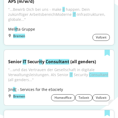
APS (m/w/d)
"...Bewirb Dich bei uns - make 
it
 happen. Dein 
zukünftiger ArbeitsbereichModerne 
IT
-Infrastrukturen, 
globale..."
Mel
it
ta Gruppe
Bremen
Vollzeit
Senior 
IT
 Secur
it
y 
Consultant
 (all genders)
"...und das Vertrauen der Gesellschaft in digitale 
Verwaltungsleistungen. Als Senior 
IT
 Security 
Consultant
(all genders..."
]in
it
[ - Services for the eSociety
Bremen
Homeoffice
Teilzeit
Vollzeit