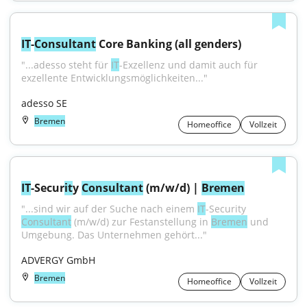
IT
-
Consultant
 Core Banking (all genders)
"...adesso steht für 
IT
-Exzellenz und damit auch für 
exzellente Entwicklungsmöglichkeiten..."
adesso SE
Bremen
Homeoffice
Vollzeit
IT
-Secur
it
y 
Consultant
 (m/w/d) | 
Bremen
"...sind wir auf der Suche nach einem 
IT
-Security 
Consultant
 (m/w/d) zur Festanstellung in 
Bremen
 und 
Umgebung. Das Unternehmen gehört..."
ADVERGY GmbH
Bremen
Homeoffice
Vollzeit