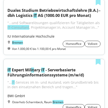
Duales Studium Betriebswirtschaftslehre (B.A.) - 
dbh Logistics 
IT
 AG (1000.00 EUR pro Monat)
"...und Softwarelösungen qualifizieren für Tätigkeiten als 
IT-Consultant
, Projektmanager:in, Account Manager:in..."
IU Internationale Hochschule
Bremen
Homeoffice
Vollzeit
Von 1.000,00 € bis 1.100,00 € pro Monat
IT
 Expert Mil
it
ary 
IT
 - Serverbasierte 
Führungsinformationssysteme (m/w/d)
"...
IT
-Services im In- und Ausland, vom Grundbetrieb bis 
in den einsatznahen Bereich und tragen..."
BWI GmbH
Osterholz-Scharmbeck, Raum
Bremen
Homeoffice
Vollzeit