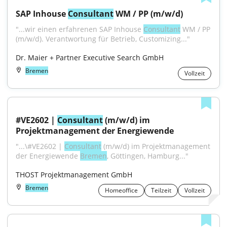
SAP Inhouse 
Consultant
 WM / PP (m/w/d)
"...wir einen erfahrenen SAP Inhouse 
Consultant
 WM / PP 
(m/w/d). Verantwortung für Betrieb, Customizing..."
Dr. Maier + Partner Executive Search GmbH
Bremen
Vollzeit
#VE2602 | 
Consultant
 (m/w/d) im 
Projektmanagement der Energiewende
"...\#VE2602 | 
Consultant
 (m/w/d) im Projektmanagement 
der Energiewende 
Bremen
, Göttingen, Hamburg..."
THOST Projektmanagement GmbH
Bremen
Homeoffice
Teilzeit
Vollzeit