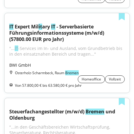
IT
 Expert Mil
it
ary 
IT
 - Serverbasierte 
Führungsinformationssysteme (m/w/d) 
(57800.00 EUR pro Jahr)
"...
IT
-Services im In- und Ausland, vom Grundbetrieb bis 
in den einsatznahen Bereich und tragen..."
BWI GmbH
Osterholz-Scharmbeck, Raum
Bremen
Homeoffice
Vollzeit
Von 57.800,00 € bis 63.580,00 € pro Jahr
Steuerfachangestellter (m/w/d) 
Bremen
 und 
Oldenburg
"...in den Geschäftsbereichen Wirtschaftsprüfung, 
Steuerberatung, Rechtsberatung, 