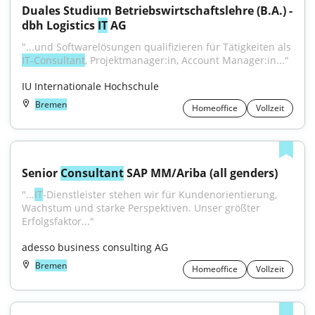
Duales Studium Betriebswirtschaftslehre (B.A.) - 
dbh Logistics 
IT
 AG
"...und Softwarelösungen qualifizieren für Tätigkeiten als 
IT-Consultant
, Projektmanager:in, Account Manager:in..."
IU Internationale Hochschule
Bremen
Homeoffice
Vollzeit
Senior 
Consultant
 SAP MM/Ariba (all genders)
"...
IT
-Dienstleister stehen wir für Kundenorientierung, 
Wachstum und starke Perspektiven. Unser größter 
Erfolgsfaktor..."
adesso business consulting AG
Bremen
Homeoffice
Vollzeit