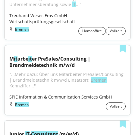
Unternehmensberatung sowie 
IT
..."
Treuhand Weser-Ems GmbH 
Wirtschaftsprüfungsgesellschaft
Bremen
Homeoffice
Vollzeit
M
it
arbe
it
er PreSales/Consulting | 
Brandmeldetechnik m/w/d
"...Mehr dazu: Über uns Mitarbeiter PreSales/Consulting 
| Brandmeldetechnik m/w/d Einsatzort: 
Bremen
Kennziffer..."
SPIE Information & Communication Services GmbH
Bremen
Vollzeit
Junior 
IT
-
Consultant
 (m/w/d)