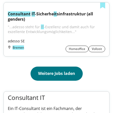
Consultant
IT
-Sicherhe
it
sinfrastruktur (all 
genders)
"...adesso steht für 
IT
-Exzellenz und damit auch für 
exzellente Entwicklungsmöglichkeiten..."
adesso SE
Bremen
Homeoffice
Vollzeit
Weitere Jobs laden
Consultant IT
Ein IT-Consultant ist ein Fachmann, der