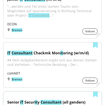
"...werden und Teil eines starken Teams sein - 
Möglichkeit auf Spezialisierung in Richtung Technical- 
oder Project- 
IT-Consultant
..."
DCON
Bremen
Vollzeit
IT
Consultant
 Checkmk Mon
it
oring (w/m/d)
## Dein Aufgabenbereich ergibt sich aus deinen Stärken 
und Vorlieben: - Technische Beratung – Der...
comNET
Bremen
Vollzeit
Senior 
IT
 Secur
it
y 
Consultant
 (all genders)