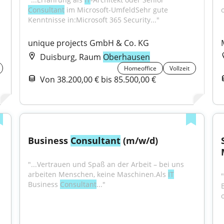
Consultant
 im Microsoft-UmfeldSehr gute 
Kenntnisse in:Microsoft 365 Security..."
unique projects GmbH & Co. KG
Duisburg, Raum
Oberhausen
Homeoffice
Vollzeit
Von 38.200,00 € bis 85.500,00 €
Business 
Consultant
 (m/w/d)
"...Vertrauen und Spaß an der Arbeit – bei uns 
arbeiten Menschen, keine Maschinen.Als 
IT
"
Business 
Consultant
..."