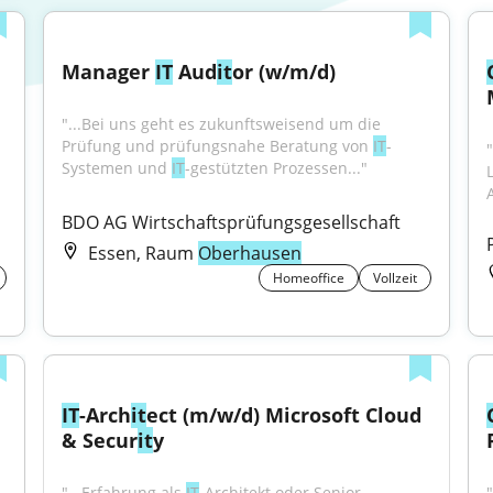
Manager 
IT
 Aud
it
or (w/m/d)
"...Bei uns geht es zukunftsweisend um die 
Prüfung und prüfungsnahe Beratung von 
IT
-
Systemen und 
IT
-gestützten Prozessen..."
BDO AG Wirtschaftsprüfungsgesellschaft
Essen, Raum
Oberhausen
Homeoffice
Vollzeit
IT
-Arch
it
ect (m/w/d) Microsoft Cloud 
& Secur
it
y
"...Erfahrung als 
IT
-Architekt oder Senior 