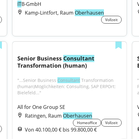
IT
B-GmbH
Kamp-Lintfort, Raum
Oberhausen
Vollzeit
Senior Business 
Consultant
Transformation (human)
"...Senior Business 
Consultant
 Transformation 
"
(human)Möglichkeiten: Consulting, SAP ERPOrt: 
Bielefeld..."
a
All for One Group SE
Ratingen, Raum
Oberhausen
Homeoffice
Vollzeit
Von 40.100,00 € bis 99.800,00 €