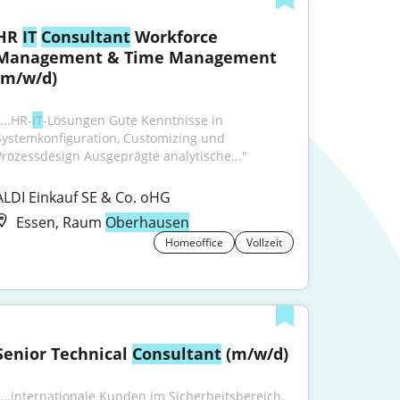
HR 
IT
Consultant
 Workforce 
Management & Time Management 
(m/w/d)
...HR-
IT
-Lösungen Gute Kenntnisse in 
Systemkonfiguration, Customizing und 
Prozessdesign Ausgeprägte analytische..."
ALDI Einkauf SE & Co. oHG
Essen, Raum
Oberhausen
Homeoffice
Vollzeit
Senior Technical 
Consultant
 (m/w/d)
"...internationale Kunden im Sicherheitsbereich. 