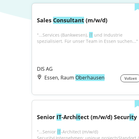
Sales 
Consultant
 (m/w/d)
"...Services (Bankwesen), 
IT
 und Industrie 
spezialisiert. Für unser Team in Essen suchen..."
DIS AG
Essen, Raum
Oberhausen
Vollzeit
Senior 
IT
-Arch
it
ect (m/w/d) Secur
it
y
"...Senior 
IT
-Architect (m/w/d) 
SecurityUnternehmen: unique projectsStandort / 