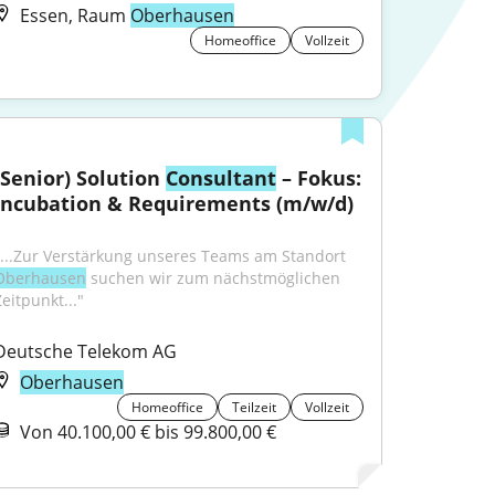
Essen, Raum
Oberhausen
Homeoffice
Vollzeit
(Senior) Solution 
Consultant
 – Fokus: 
Incubation & Requirements (m/w/d)
"...Zur Verstärkung unseres Teams am Standort 
Oberhausen
 suchen wir zum nächstmöglichen 
eitpunkt..."
Deutsche Telekom AG
Oberhausen
Homeoffice
Teilzeit
Vollzeit
Von 40.100,00 € bis 99.800,00 €