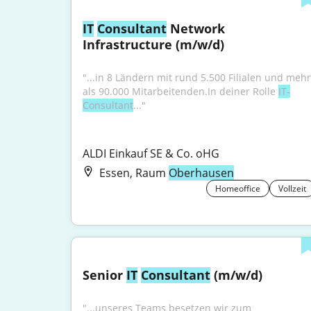
IT
Consultant
 Network 
Infrastructure (m/w/d)
"...in 8 Ländern mit rund 5.500 Filialen und mehr 
als 90.000 Mitarbeitenden.In deiner Rolle 
IT-
Consultant
..."
ALDI Einkauf SE & Co. oHG
Essen, Raum
Oberhausen
Homeoffice
Vollzeit
Senior 
IT
Consultant
 (m/w/d)
"...unseres Teams besetzen wir zum 