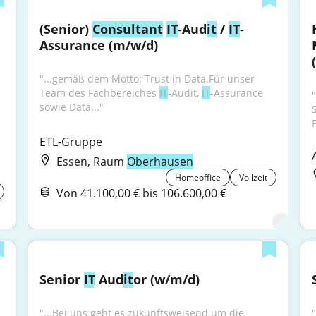
(Senior) 
Consultant
IT
-Aud
it
 / 
IT
-
Assurance (m/w/d)
"...gemäß dem Motto: Trust in Data.Für unser 
Team des Fachbereiches 
IT
‑Audit, 
IT
‑Assurance 
"
sowie Data..."
ETL-Gruppe
Essen, Raum
Oberhausen
Homeoffice
Vollzeit
Von 41.100,00 € bis 106.600,00 €
Senior 
IT
 Aud
it
or (w/m/d)
"...Bei uns geht es zukunftsweisend um die 