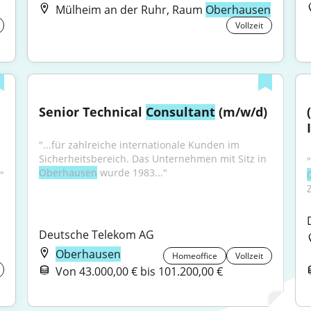
Mülheim an der Ruhr, Raum
Oberhausen
Vollzeit
Senior Technical 
Consultant
 (m/w/d)
"...für zahlreiche internationale Kunden im 
Sicherheitsbereich. Das Unternehmen mit Sitz in 
Oberhausen
 wurde 1983..."
"
Z
Deutsche Telekom AG
Oberhausen
Homeoffice
Vollzeit
Von 43.000,00 € bis 101.200,00 €