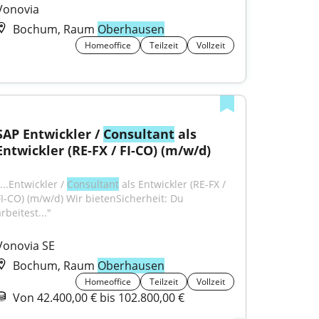
Vonovia
Bochum, Raum
Oberhausen
Homeoffice
Teilzeit
Vollzeit
SAP Entwickler / 
Consultant
 als 
Entwickler (RE-FX / FI-CO) (m/w/d)
...Entwickler / 
Consultant
 als Entwickler (RE-FX / 
FI-CO) (m/w/d) Wir bietenSicherheit: Du 
rbeitest..."
Vonovia SE
Bochum, Raum
Oberhausen
Homeoffice
Teilzeit
Vollzeit
Von 42.400,00 € bis 102.800,00 €