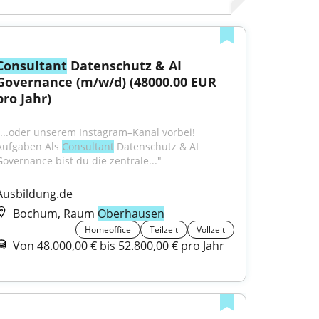
Consultant
 Datenschutz & AI 
Governance (m/w/d) (48000.00 EUR 
pro Jahr)
"...oder unserem Instagram–Kanal vorbei! 
Aufgaben Als 
Consultant
 Datenschutz & AI 
Governance bist du die zentrale..."
Ausbildung.de
Bochum, Raum
Oberhausen
Homeoffice
Teilzeit
Vollzeit
Von 48.000,00 € bis 52.800,00 € pro Jahr