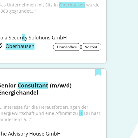
Das Unternehmen mit Sitz in 
Oberhausen
 wurde 
1983 gegründet..."
rola Secur
it
y Solutions GmbH
Oberhausen
Homeoffice
Vollzeit
Senior 
Consultant
 (m/w/d) 
Energiehandel
"...Interesse für die Herausforderungen der 
Energiewirtschaft und eine Affinität zu 
IT
 Du hast 
mindestens 5..."
The Advisory House GmbH