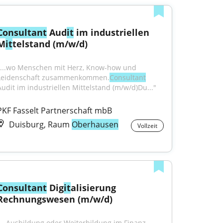
Consultant
 Aud
it
 im industriellen 
M
it
telstand (m/w/d)
"...wo Menschen mit Herz, Know-how und 
Leidenschaft zusammenkommen.
Consultant
Audit im industriellen Mittelstand (m/w/d)Du..."
PKF Fasselt Partnerschaft mbB
Duisburg, Raum
Oberhausen
Vollzeit
Consultant
 Dig
it
alisierung 
Rechnungswesen (m/w/d)
"...Ausbildung oder Weiterbildung im Finanz- 