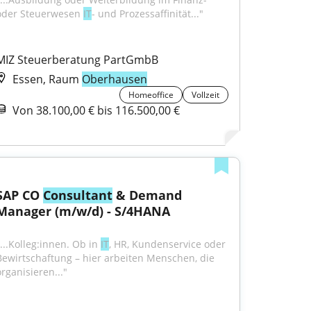
oder Steuerwesen 
IT
- und Prozessaffinität..."
MIZ Steuerberatung PartGmbB
Essen, Raum
Oberhausen
Homeoffice
Vollzeit
Von 38.100,00 € bis 116.500,00 €
SAP CO 
Consultant
 & Demand 
Manager (m/w/d) - S/4HANA
...Kolleg:innen. Ob in 
IT
, HR, Kundenservice oder 
Bewirtschaftung – hier arbeiten Menschen, die 
organisieren..."