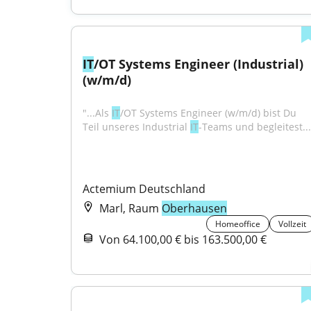
IT
/OT Systems Engineer (Industrial) 
(w/m/d)
"...Als 
IT
/OT Systems Engineer (w/m/d) bist Du 
Teil unseres Industrial 
IT
-Teams und begleitest...
Actemium Deutschland
Marl, Raum
Oberhausen
Homeoffice
Vollzeit
Von 64.100,00 € bis 163.500,00 €