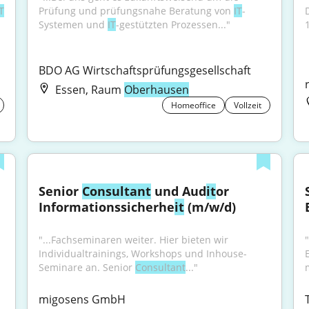
T
Prüfung und prüfungsnahe Beratung von 
IT
-
Systemen und 
IT
-gestützten Prozessen..."
BDO AG Wirtschaftsprüfungsgesellschaft
Essen, Raum
Oberhausen
Homeoffice
Vollzeit
Senior 
Consultant
 und Aud
it
or 
Informationssicherhe
it
 (m/w/d)
"...Fachseminaren weiter. Hier bieten wir 
Individualtrainings, Workshops und Inhouse-
Seminare an. Senior 
Consultant
..."
migosens GmbH