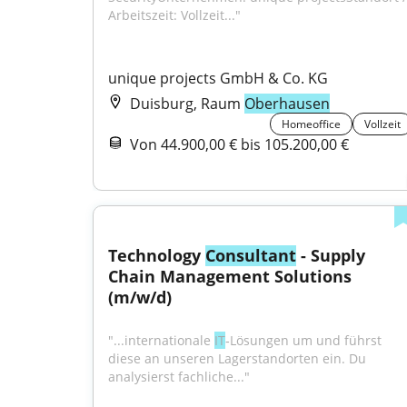
Arbeitszeit: Vollzeit..."
unique projects GmbH & Co. KG
Duisburg, Raum
Oberhausen
Homeoffice
Vollzeit
Von 44.900,00 € bis 105.200,00 €
Technology 
Consultant
 - Supply 
Chain Management Solutions 
(m/w/d)
"...internationale 
IT
‑Lösungen um und führst 
diese an unseren Lagerstandorten ein. Du 
analysierst fachliche..."