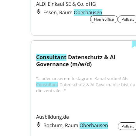
ALDI Einkauf SE & Co. oHG
Essen, Raum
Oberhausen
Homeoffice
Vollzeit
Consultant
 Datenschutz & AI 
Governance (m/w/d)
"...oder unserem Instagram–Kanal vorbei! Als 
Consultant
 Datenschutz & AI Governance bist du 
die zentrale..."
Ausbildung.de
Bochum, Raum
Oberhausen
Vollzeit