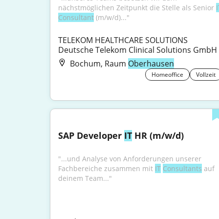
nächstmöglichen Zeitpunkt die Stelle als Senior 
I
Consultant
 (m/w/d)..."
TELEKOM HEALTHCARE SOLUTIONS 
Deutsche Telekom Clinical Solutions GmbH
Bochum, Raum
Oberhausen
Homeoffice
Vollzeit
SAP Developer 
IT
 HR (m/w/d)
"...und Analyse von Anforderungen unserer 
Fachbereiche zusammen mit 
IT
Consultants
 auf 
deinem Team..."