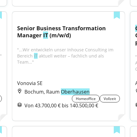
Senior Business Transformation 
Manager 
IT
 (m/w/d)
"...Wir entwickeln unser Inhouse Consulting im 
"
Bereich 
IT
 aktuell weiter – fachlich und als 
Team..."
Vonovia SE
Bochum, Raum
Oberhausen
Homeoffice
Vollzeit
Von 43.700,00 € bis 140.500,00 €