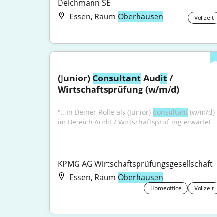
Deichmann SE
Essen, Raum
Oberhausen
Vollzeit
(Junior) 
Consultant
 Aud
it
 / 
Wirtschaftsprüfung (w/m/d)
"...In Deiner Rolle als (Junior) 
Consultant
 (w/m/d) 
im Bereich Audit / Wirtschaftsprüfung erwartet...
KPMG AG Wirtschaftsprüfungsgesellschaft
Essen, Raum
Oberhausen
Homeoffice
Vollzeit