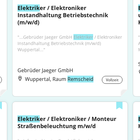
Elektrik
er / Elektroniker 
Instandhaltung Betriebstechnik 
(m/w/d)
"...Gebrüder Jaeger GmbH 
Elektriker
 / Elektroniker 
Instandhaltung Betriebstechnik (m/w/d) 
Wuppertal..."
Gebrüder Jaeger GmbH
Wuppertal, Raum
Remscheid
Vollzeit
Elektrik
er / Elektroniker / Monteur 
Straßenbeleuchtung m/w/d