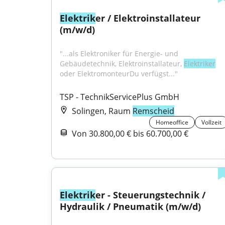
Elektrik
er / Elektroinstallateur 
(m/w/d)
"...als Elektroniker für Energie- und 
Gebäudetechnik, Elektroinstallateur, 
Elektriker
oder ElektromonteurDu verfügst..."
TSP - TechnikServicePlus GmbH
Solingen, Raum
Remscheid
Homeoffice
Vollzeit
Von 30.800,00 € bis 60.700,00 €
Elektrik
er - Steuerungstechnik / 
Hydraulik / Pneumatik (m/w/d)