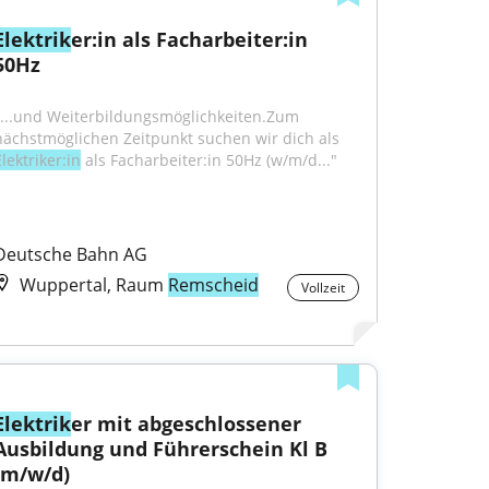
Elektrik
er:in als Facharbeiter:in 
50Hz
"...und Weiterbildungsmöglichkeiten.Zum 
nächstmöglichen Zeitpunkt suchen wir dich als 
lektriker:in
 als Facharbeiter:in 50Hz (w/m/d..."
Deutsche Bahn AG
Wuppertal, Raum
Remscheid
Vollzeit
Elektrik
er mit abgeschlossener 
Ausbildung und Führerschein Kl B 
(m/w/d)