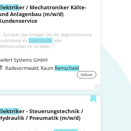
Elektrik
er / Mechatroniker Kälte- 
und Anlagenbau (m/w/d) 
Kundenservice
"...Europas Das bringen Sie mit abgeschlossene 
Ausbildung als 
Elektriker/in
 oder 
Mechatroniker/in im Kälte..."
Seifert Systems GmbH
Radevormwald, Raum
Remscheid
Vollzeit
Elektrik
er - Steuerungstechnik / 
Hydraulik / Pneumatik (m/w/d)