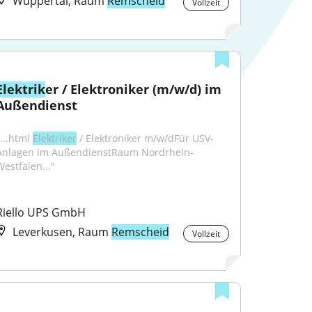
Wuppertal, Raum
Remscheid
Vollzeit
Elektrik
er / Elektroniker (m/w/d) im 
Außendienst
...html 
Elektriker
 / Elektroniker m/w/dFür USV-
Anlagen im AußendienstRaum Nordrhein-
Westfalen..."
Riello UPS GmbH
Leverkusen, Raum
Remscheid
Vollzeit