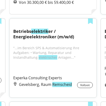
Von 30.300,00 € bis 59.400,00 €
Betriebs
elektrik
er / 
Energieelektroniker (m/w/d)
"...im Bereich SPS & Automatisierung Ihre 
Aufgaben: • Wartung, Reparatur und 
Instandhaltung 
elektrischer
 Anlagen..."
Experka Consulting Experts
Gevelsberg, Raum
Remscheid
Vollzeit