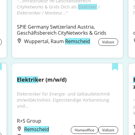
"...Infrastruktur im Geschäftsbereich 
CityNetworks & Grids Dich als 
Elektriker
 / 
Elektroniker / Monteur..."
SPIE Germany Switzerland Austria, 
Geschäftsbereich CityNetworks & Grids
Wuppertal, Raum
Remscheid
Vollzeit
Elektrik
er (m/w/d)
Elektroniker für Energie- und Gebäudetechnik 
(m/w/d)Activities: Eigenständige Vorbereitung 
"
und...
R+S Group
Remscheid
Homeoffice
Vollzeit