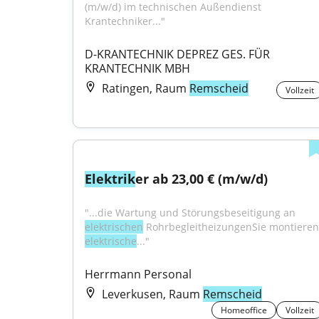
(m/w/d) im technischen Außendienst 
Krantechniker..."
D-KRANTECHNIK DEPREZ GES. FÜR 
KRANTECHNIK MBH
Ratingen, Raum
Remscheid
Vollzeit
Elektrik
er ab 23,00 € (m/w/d)
"...die Wartung und Störungsbeseitigung an 
elektrischen
elektrische
..."
Herrmann Personal
Leverkusen, Raum
Remscheid
Homeoffice
Vollzeit