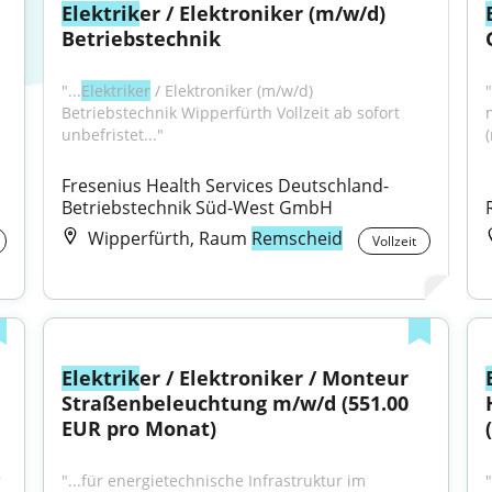
Elektrik
er / Elektroniker (m/w/d) 
Betriebstechnik
"...
Elektriker
 / Elektroniker (m/w/d) 
Betriebstechnik Wipperfürth Vollzeit ab sofort 
unbefristet..."
Fresenius Health Services Deutschland-
Betriebstechnik Süd-West GmbH
Wipperfürth, Raum
Remscheid
Vollzeit
Elektrik
er / Elektroniker / Monteur 
Straßenbeleuchtung m/w/d (551.00 
EUR pro Monat)
 
"...für energietechnische Infrastruktur im 