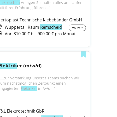
elektrischen
 Anlagen Sie halten alles am Laufen: 
Mit Ihrer Erfahrung führen..."
certoplast Technische Klebebänder GmbH
Wuppertal, Raum
Remscheid
Vollzeit
Von 810,00 € bis 900,00 € pro Monat
Elektrik
er (m/w/d)
"...Zur Verstärkung unseres Teams suchen wir 
zum nächstmöglichen Zeitpunkt einen 
engagierten 
Elektriker
 (m/w/d..."
F&L Elektrotechnik GbR