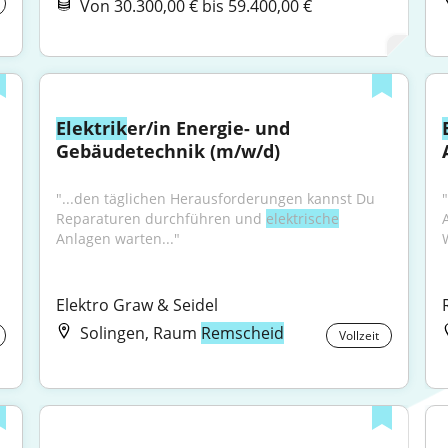
Von 30.300,00 € bis 59.400,00 €
Elektrik
er/in Energie- und 
Gebäudetechnik (m/w/d)
"...den täglichen Herausforderungen kannst Du 
"
Reparaturen durchführen und 
elektrische
Anlagen warten..."
Elektro Graw & Seidel
Solingen, Raum
Remscheid
Vollzeit