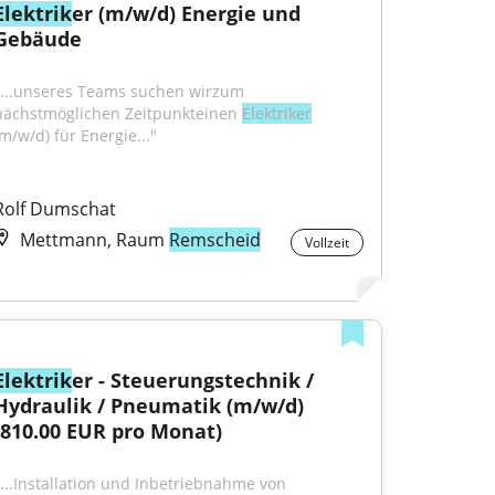
Elektrik
er (m/w/d) Energie und 
Gebäude
"...unseres Teams suchen wirzum 
nächstmöglichen Zeitpunkteinen 
Elektriker
(m/w/d) für Energie..."
Rolf Dumschat
Mettmann, Raum
Remscheid
Vollzeit
Elektrik
er - Steuerungstechnik / 
Hydraulik / Pneumatik (m/w/d) 
(810.00 EUR pro Monat)
"...Installation und Inbetriebnahme von 