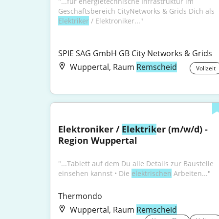
"...für energietechnische Infrastruktur im 
Geschäftsbereich CityNetworks & Grids Dich als 
Elektriker
 / Elektroniker..."
SPIE SAG GmbH GB City Networks & Grids
Wuppertal, Raum
Remscheid
Vollzeit
Elektroniker / 
Elektrik
er (m/w/d) - 
Region Wuppertal
"...Tablett auf dem Du alle Details zur Baustelle 
einsehen kannst • Die 
elektrischen
 Arbeiten..."
Thermondo
Wuppertal, Raum
Remscheid