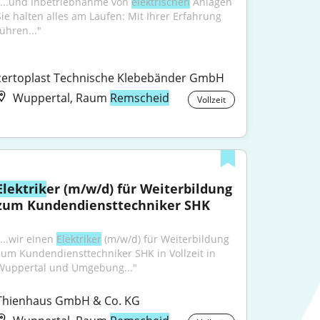
"...und Inbetriebnahme von 
elektrischen
 Anlagen 
Sie halten alles am Laufen: Mit Ihrer Erfahrung 
führen..."
certoplast Technische Klebebänder GmbH
Wuppertal, Raum
Remscheid
Vollzeit
Elektrik
er (m/w/d) für Weiterbildung 
zum Kundendiensttechniker SHK
...wir einen 
Elektriker
 (m/w/d) für Weiterbildung 
zum Kundendiensttechniker SHK in Vollzeit in 
Wuppertal und Umgebung..."
Thienhaus GmbH & Co. KG