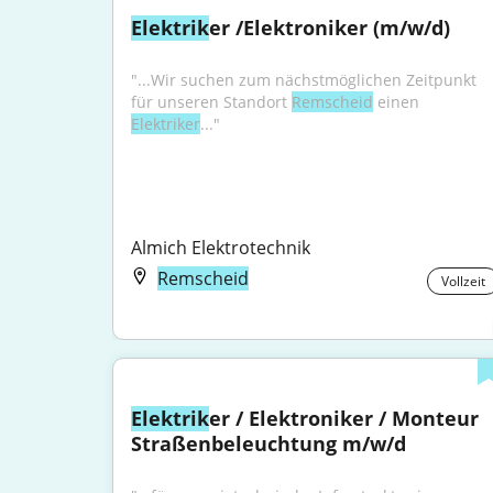
Elektrik
er /Elektroniker (m/w/d)
"...Wir suchen zum nächstmöglichen Zeitpunkt 
für unseren Standort 
Remscheid
 einen 
Elektriker
..."
Almich Elektrotechnik
Remscheid
Vollzeit
Elektrik
er / Elektroniker / Monteur 
Straßenbeleuchtung m/w/d