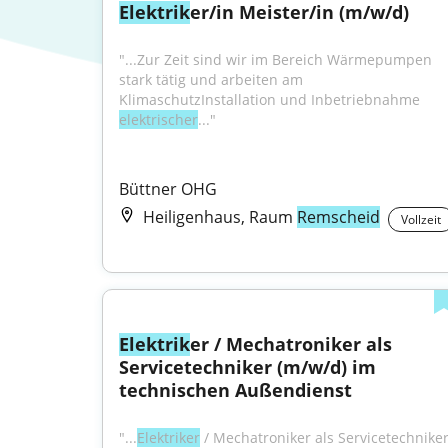
Elektrik
er/in Meister/in (m/w/d)
"...Zur Zeit sind wir im Bereich Wärmepumpen 
stark tätig und arbeiten am 
KlimaschutzInstallation und Inbetriebnahme 
elektrischer
..."
Büttner OHG
Heiligenhaus, Raum
Remscheid
Vollzeit
Elektrik
er / Mechatroniker als 
Servicetechniker (m/w/d) im 
technischen Außendienst
"...
Elektriker
 / Mechatroniker als Servicetechniker