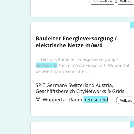
Homeoffice
Vollzeit
Bauleiter Energieversorgung / 
elektrische Netze m/w/d
"...Dich als Bauleiter Energieversorgung / 
elektrische
 Netze m/w/d Einsatzort: Wuppertal 
bei Mettmann Kennziffer..."
SPIE Germany Switzerland Austria, 
Geschäftsbereich CityNetworks & Grids
Wuppertal, Raum
Remscheid
Vollzeit