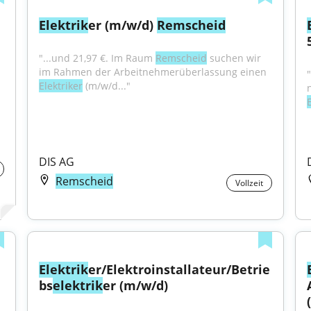
Elektrik
er (m/w/d) 
Remscheid
"...und 21,97 €. Im Raum 
Remscheid
 suchen wir 
im Rahmen der Arbeitnehmerüberlassung einen 
Elektriker
 (m/w/d..."
E
DIS AG
Remscheid
Vollzeit
Elektrik
er/Elektroinstallateur/Betrie
bs
elektrik
er (m/w/d)