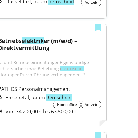
Düsseldorf, Raum
Remscheid
Vollzeit
Betriebs
elektrik
er (m/w/d) – 
Direktvermittlung
"...und BetriebseinrichtungenEigenständige 
Fehlersuche sowie Behebung 
elektrischer
StörungenDurchführung vorbeugender..."
PATHOS Personalmanagement
Ennepetal, Raum
Remscheid
Homeoffice
Vollzeit
Von 34.200,00 € bis 63.500,00 €