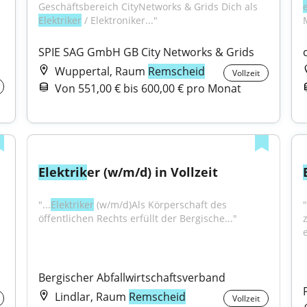
Geschäftsbereich CityNetworks & Grids Dich als 
Elektriker
 / Elektroniker..."
SPIE SAG GmbH GB City Networks & Grids
Wuppertal, Raum
Remscheid
Vollzeit
Von 551,00 € bis 600,00 € pro Monat
Elektrik
er (w/m/d) in Vollzeit
"...
Elektriker
 (w/m/d)Als Körperschaft des 
 RohrbegleitheizungenSie montieren 
öffentlichen Rechts erfüllt der Bergische..."
Bergischer Abfallwirtschaftsverband
Lindlar, Raum
Remscheid
Vollzeit