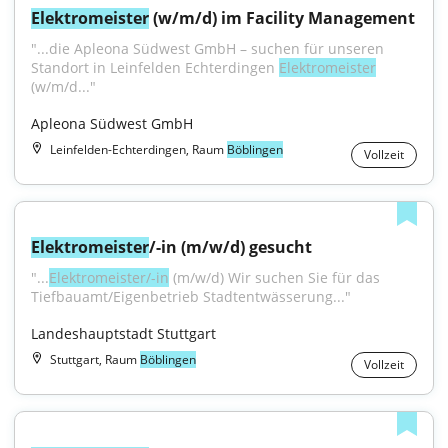
Elektromeister
 (w/m/d) im Facility Management
"...die Apleona Südwest GmbH – suchen für unseren 
Standort in Leinfelden Echterdingen 
Elektromeister
(w/m/d..."
Apleona Südwest GmbH
Leinfelden-Echterdingen, Raum
Böblingen
Vollzeit
Elektromeister
/-in (m/w/d) gesucht
"...
Elektromeister/-in
 (m/w/d) Wir suchen Sie für das 
Tiefbauamt/Eigenbetrieb Stadtentwässerung..."
Landeshauptstadt Stuttgart
Stuttgart, Raum
Böblingen
Vollzeit