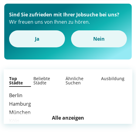
Sind Sie zufrieden mit Ihrer Jobsuche bei uns?
Wir freuen uns von Ihnen zu hören.
Ja
Nein
Top
Beliebte
Ähnliche
Ausbildung
Städte
Städte
Suchen
Berlin
Hamburg
München
Alle anzeigen
Köln
Frankfurt am Main