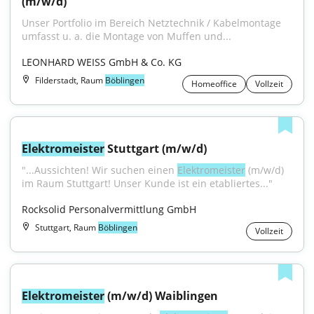
(m/w/d)
Unser Portfolio im Bereich Netztechnik / Kabelmontage 
umfasst u. a. die Montage von Muffen und...
LEONHARD WEISS GmbH & Co. KG
Filderstadt, Raum
Böblingen
Homeoffice
Vollzeit
Elektromeister
 Stuttgart (m/w/d)
"...Aussichten! Wir suchen einen 
Elektromeister
 (m/w/d) 
im Raum Stuttgart! Unser Kunde ist ein etabliertes..."
Rocksolid Personalvermittlung GmbH
Stuttgart, Raum
Böblingen
Vollzeit
Elektromeister
 (m/w/d) Waiblingen