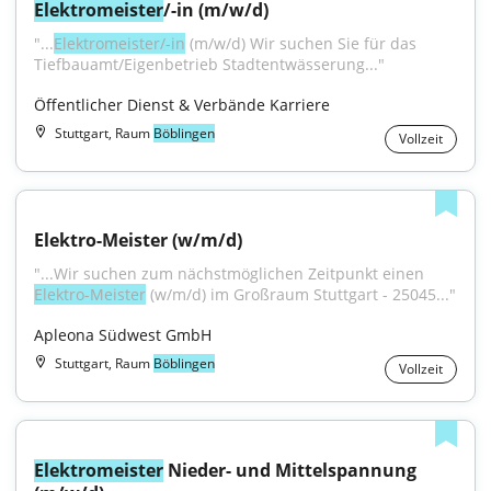
Elektromeister
/-in (m/w/d)
"...
Elektromeister/-in
 (m/w/d) Wir suchen Sie für das 
Tiefbauamt/Eigenbetrieb Stadtentwässerung..."
Öffentlicher Dienst & Verbände Karriere
Stuttgart, Raum
Böblingen
Vollzeit
Elektro-Meister (w/m/d)
"...Wir suchen zum nächstmöglichen Zeitpunkt einen 
Elektro-Meister
 (w/m/d) im Großraum Stuttgart - 25045..."
Apleona Südwest GmbH
Stuttgart, Raum
Böblingen
Vollzeit
Elektromeister
 Nieder- und Mittelspannung 