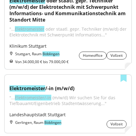
Elektromeister
 oder staatl. gepr. Techniker 
(m/w/d) der Elektrotechnik mit Schwerpunkt 
Informations- und Kommunikationstechnik am 
Standort Mitte
"...
Elektromeister
 oder staatl. gepr. Techniker (m/w/d) der 
Elektrotechnik mit Schwerpunkt Informations..."
Klinikum Stuttgart
Stuttgart, Raum
Böblingen
Homeoffice
Vollzeit
Von 34.000,00 € bis 79.000,00 €
Elektromeister
/-in (m/w/d)
"...
Elektromeister/-in
 (m/w/d) Wir suchen Sie für das 
Tiefbauamt/Eigenbetrieb Stadtentwässerung..."
Landeshauptstadt Stuttgart
Gerlingen, Raum
Böblingen
Vollzeit