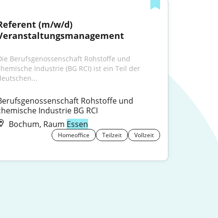
Referent (m/w/d) 
Veranstaltungsmanagement
Die Berufsgenossenschaft Rohstoffe und 
chemische Industrie (BG RCI) ist ein Teil der 
deutschen...
Berufsgenossenschaft Rohstoffe und 
chemische Industrie BG RCI
Bochum, Raum
Essen
Homeoffice
Teilzeit
Vollzeit