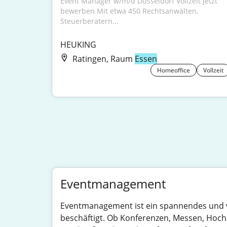
Event Manager w/m/d Düsseldorf Vollzeit Jetzt 
bewerben Mit etwa 450 Rechtsanwälten, 
Steuerberatern...
HEUKING
Ratingen, Raum
Essen
Homeoffice
Vollzeit
Eventmanagement
Eventmanagement ist ein spannendes und vi
beschäftigt. Ob Konferenzen, Messen, Hochz