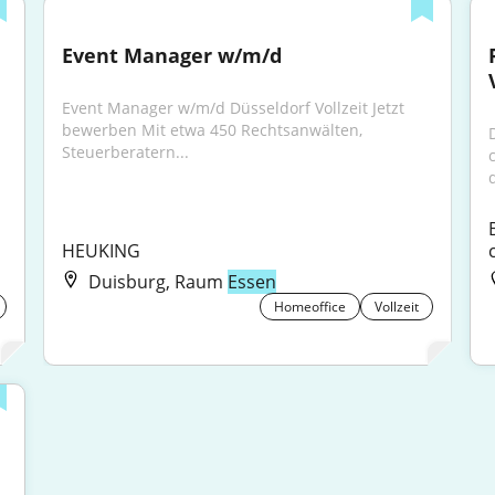
Event Manager w/m/d
Event Manager w/m/d Düsseldorf Vollzeit Jetzt 
bewerben Mit etwa 450 Rechtsanwälten, 
Steuerberatern...
HEUKING
Duisburg, Raum
Essen
Homeoffice
Vollzeit