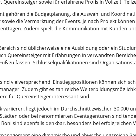
Quereinsteiger sowie für erfahrene Profis in Vollzeit, Teilz
 gehören die Budgetplanung, die Auswahl und Koordinatio
 sowie die Vermarktung der Events. Je nach Projekt können f
enttagen. Zudem spielt die Kommunikation mit Kunden und 
Bereich sind üblicherweise eine Ausbildung oder ein Stud
auch Quereinsteiger mit Erfahrungen in verwandten Bereich
 zu fassen. Schlüsselqualifikationen sind Organisationsta
nd vielversprechend. Einstiegspositionen können sich schn
ntmanager. Zudem gibt es zahlreiche Weiterbildungsmöglichke
e für Quereinsteiger interessant sind.
ariieren, liegt jedoch im Durchschnitt zwischen 30.000 un
n Städten oder bei renommierten Eventagenturen sind tende
Boni sind ebenfalls denkbar, besonders bei erfolgreichen 
management eine dynamische und abwechslungsreiche Beru