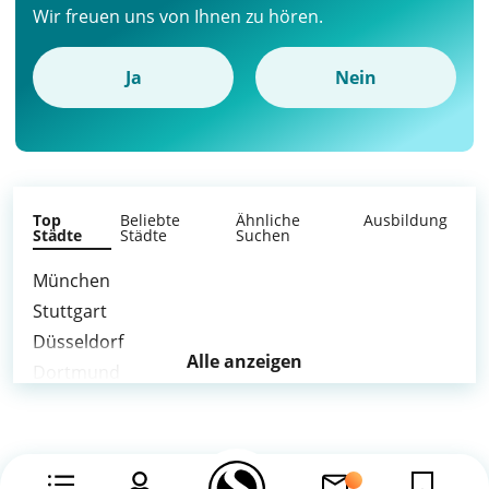
Wir freuen uns von Ihnen zu hören.
Ja
Nein
Top
Beliebte
Ähnliche
Ausbildung
Städte
Städte
Suchen
München
Stuttgart
Düsseldorf
Alle anzeigen
Dortmund
Duisburg
Krefeld
Hagen