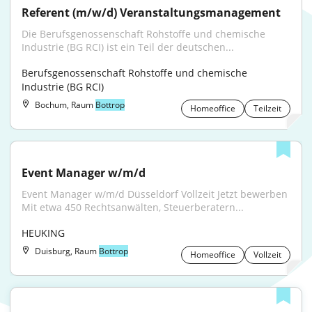
Referent (m/w/d) Veranstaltungsmanagement
Die Berufsgenossenschaft Rohstoffe und chemische 
Industrie (BG RCI) ist ein Teil der deutschen...
Berufsgenossenschaft Rohstoffe und chemische 
Industrie (BG RCI)
Bochum, Raum
Bottrop
Homeoffice
Teilzeit
Event Manager w/m/d
Event Manager w/m/d Düsseldorf Vollzeit Jetzt bewerben 
Mit etwa 450 Rechtsanwälten, Steuerberatern...
HEUKING
Duisburg, Raum
Bottrop
Homeoffice
Vollzeit