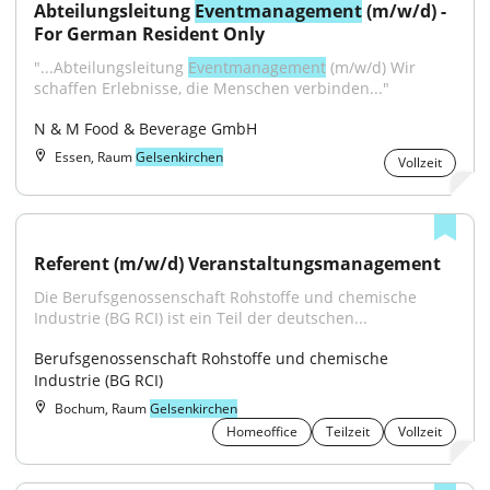
Abteilungsleitung 
Eventmanagement
 (m/w/d) - 
For German Resident Only
"...Abteilungsleitung 
Eventmanagement
 (m/w/d) Wir 
schaffen Erlebnisse, die Menschen verbinden..."
N & M Food & Beverage GmbH
Essen, Raum
Gelsenkirchen
Vollzeit
Referent (m/w/d) Veranstaltungsmanagement
Die Berufsgenossenschaft Rohstoffe und chemische 
Industrie (BG RCI) ist ein Teil der deutschen...
Berufsgenossenschaft Rohstoffe und chemische 
Industrie (BG RCI)
Bochum, Raum
Gelsenkirchen
Homeoffice
Teilzeit
Vollzeit