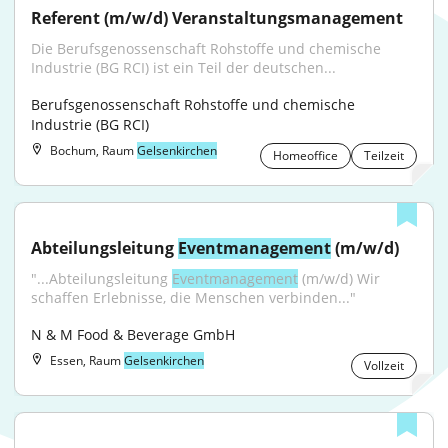
Referent (m/w/d) Veranstaltungsmanagement
Die Berufsgenossenschaft Rohstoffe und chemische 
Industrie (BG RCI) ist ein Teil der deutschen...
Berufsgenossenschaft Rohstoffe und chemische 
Industrie (BG RCI)
Bochum, Raum
Gelsenkirchen
Homeoffice
Teilzeit
Abteilungsleitung 
Eventmanagement
 (m/w/d)
"...Abteilungsleitung 
Eventmanagement
 (m/w/d) Wir 
schaffen Erlebnisse, die Menschen verbinden..."
N & M Food & Beverage GmbH
Essen, Raum
Gelsenkirchen
Vollzeit