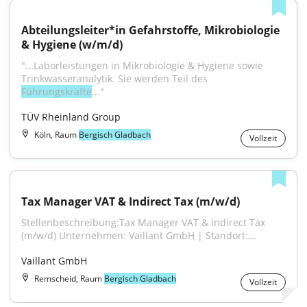
Abteilungsleiter*in Gefahrstoffe, Mikrobiologie 
& Hygiene (w/m/d)
"...Laborleistungen in Mikrobiologie & Hygiene sowie 
Trinkwasseranalytik. Sie werden Teil des 
Führungskräfte
..."
TÜV Rheinland Group
Köln, Raum
Bergisch Gladbach
Vollzeit
Tax Manager VAT & Indirect Tax (m/w/d)
Stellenbeschreibung:Tax Manager VAT & Indirect Tax 
(m/w/d) Unternehmen: Vaillant GmbH | Standort:...
Vaillant GmbH
Remscheid, Raum
Bergisch Gladbach
Vollzeit