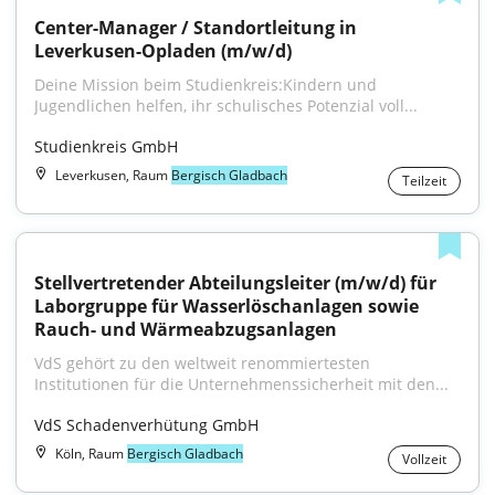
Center-Manager / Standortleitung in 
Leverkusen-Opladen (m/w/d)
Deine Mission beim Studienkreis:Kindern und 
Jugendlichen helfen, ihr schulisches Potenzial voll...
Studienkreis GmbH
Leverkusen, Raum
Bergisch Gladbach
Teilzeit
Stellvertretender Abteilungsleiter (m/w/d) für 
Laborgruppe für Wasserlöschanlagen sowie 
Rauch- und Wärmeabzugsanlagen
VdS gehört zu den weltweit renommiertesten 
Institutionen für die Unternehmenssicherheit mit den...
VdS Schadenverhütung GmbH
Köln, Raum
Bergisch Gladbach
Vollzeit