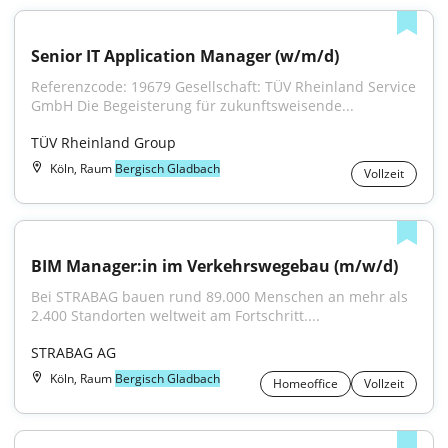
Senior IT Application Manager (w/m/d)
Referenzcode: 19679 Gesellschaft: TÜV Rheinland Service 
GmbH Die Begeisterung für zukunftsweisende...
TÜV Rheinland Group
Köln, Raum
Bergisch Gladbach
Vollzeit
BIM Manager:in im Verkehrswegebau (m/w/d)
Bei STRABAG bauen rund 89.000 Menschen an mehr als 
2.400 Standorten weltweit am Fortschritt....
STRABAG AG
Köln, Raum
Bergisch Gladbach
Homeoffice
Vollzeit