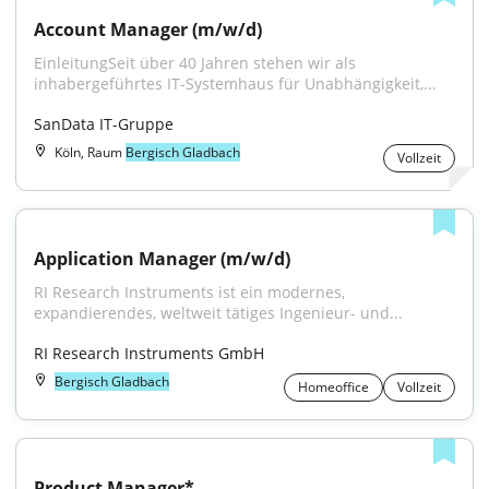
Account Manager (m/w/d)
EinleitungSeit über 40 Jahren stehen wir als 
inhabergeführtes IT-Systemhaus für Unabhängigkeit,...
SanData IT-Gruppe
Köln, Raum
Bergisch Gladbach
Vollzeit
Application Manager (m/w/d)
RI Research Instruments ist ein modernes, 
expandierendes, weltweit tätiges Ingenieur- und...
RI Research Instruments GmbH
Bergisch Gladbach
Homeoffice
Vollzeit
Product Manager*