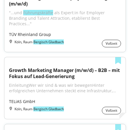
(m/w/d)
"...und 
Führungskräfte
 als Expert:in für Employer 
Branding und Talent Attraction, etablierst Best 
Practices..."
TÜV Rheinland Group
Köln, Raum
Bergisch Gladbach
Vollzeit
Growth Marketing Manager (m/w/d) – B2B – mit 
Fokus auf Lead-Generierung
EinleitungWer wir sind & was wir bewegenHinter 
erfolgreichen Unternehmen steckt eine Infrastruktur,...
TELiAS GmbH
Köln, Raum
Bergisch Gladbach
Vollzeit