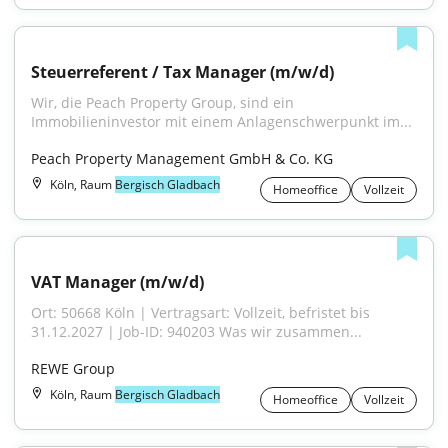
Steuerreferent / Tax Manager (m/w/d)
Wir, die Peach Property Group, sind ein 
Immobilieninvestor mit einem Anlagenschwerpunkt im...
Peach Property Management GmbH & Co. KG
Köln, Raum
Bergisch Gladbach
Homeoffice
Vollzeit
VAT Manager (m/w/d)
Ort: 50668 Köln | Vertragsart: Vollzeit, befristet bis 
31.12.2027 | Job-ID: 940203 Was wir zusammen...
REWE Group
Köln, Raum
Bergisch Gladbach
Homeoffice
Vollzeit