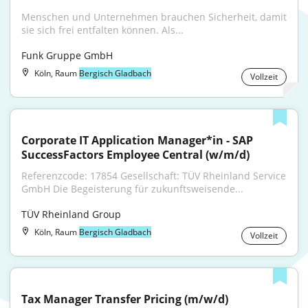
Menschen und Unternehmen brauchen Sicherheit, damit 
sie sich frei entfalten können. Als...
Funk Gruppe GmbH
Köln, Raum
Bergisch Gladbach
Vollzeit
Corporate IT Application Manager*in - SAP 
SuccessFactors Employee Central (w/m/d)
Referenzcode: 17854 Gesellschaft: TÜV Rheinland Service 
GmbH Die Begeisterung für zukunftsweisende...
TÜV Rheinland Group
Köln, Raum
Bergisch Gladbach
Vollzeit
Tax Manager Transfer Pricing (m/w/d)