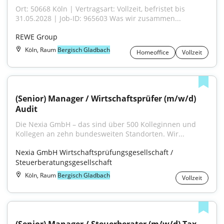
Ort: 50668 Köln | Vertragsart: Vollzeit, befristet bis 
31.05.2028 | Job-ID: 965603 Was wir zusammen...
REWE Group
Köln, Raum
Bergisch Gladbach
Homeoffice
Vollzeit
(Senior) Manager / Wirtschaftsprüfer (m/w/d) 
Audit
Die Nexia GmbH – das sind über 500 Kolleginnen und 
Kollegen an zehn bundesweiten Standorten. Wir...
Nexia GmbH Wirtschaftsprüfungsgesellschaft / 
Steuerberatungsgesellschaft
Köln, Raum
Bergisch Gladbach
Vollzeit