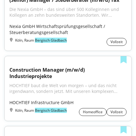
(Senior) Manager / Steuerberater (m/w/d) Tax
Die Nexia GmbH – das sind über 500 Kolleginnen und 
Kollegen an zehn bundesweiten Standorten. Wir...
Nexia GmbH Wirtschaftsprüfungsgesellschaft / 
Steuerberatungsgesellschaft
Köln, Raum
Bergisch Gladbach
Vollzeit
Construction Manager (m/w/d) 
Industrieprojekte
HOCHTIEF baut die Welt von morgen – und das nicht 
irgendwann, sondern jetzt. Mit unseren komplexen...
HOCHTIEF Infrastructure GmbH
Köln, Raum
Bergisch Gladbach
Homeoffice
Vollzeit