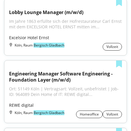
Lobby Lounge Manager (m/w/d)
Im Jahre 1863 erfüllte sich der Hofrestaurateur Carl Ernst 
mit dem EXCELSIOR HOTEL ERNST mitten im...
Excelsior Hotel Ernst
Köln, Raum
Bergisch Gladbach
Vollzeit
Engineering Manager Software Engineering - 
Foundation Layer (m/w/d)
Ort: 51149 Köln | Vertragsart: Vollzeit, unbefristet | Job-
ID: 964089 Dein Home of IT: REWE digital...
REWE digital
Köln, Raum
Bergisch Gladbach
Homeoffice
Vollzeit