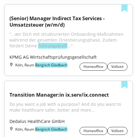
(Senior) Manager Indirect Tax Services - 
Umsatzsteuer (w/m/d)
"...wir Dich mit strukturierten Onboarding-Maßnahmen 
während der gesamten Orientierungsphase. Zudem 
fördert Deine 
Führungskraft
..."
KPMG AG Wirtschaftsprüfungsgesellschaft
Köln, Raum
Bergisch Gladbach
Homeoffice
Vollzeit
Transition Manager:in ix.serv/ix.connect
Do you want a job with a purpose? And do you want to 
make healthcare safer, better and more...
Dedalus HealthCare GmbH
Köln, Raum
Bergisch Gladbach
Homeoffice
Vollzeit