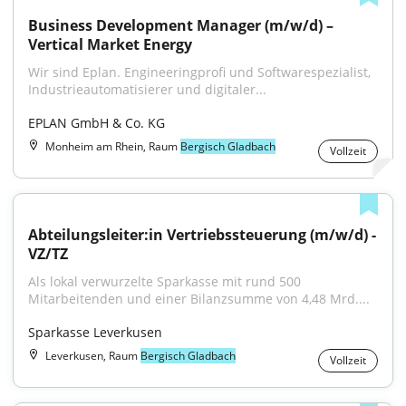
Business Development Manager (m/w/d) – 
Vertical Market Energy
Wir sind Eplan. Engineeringprofi und Softwarespezialist, 
Industrieautomatisierer und digitaler...
EPLAN GmbH & Co. KG
Monheim am Rhein, Raum
Bergisch Gladbach
Vollzeit
Abteilungsleiter:in Vertriebssteuerung (m/w/d) - 
VZ/TZ
Als lokal verwurzelte Sparkasse mit rund 500 
Mitarbeitenden und einer Bilanzsumme von 4,48 Mrd....
Sparkasse Leverkusen
Leverkusen, Raum
Bergisch Gladbach
Vollzeit