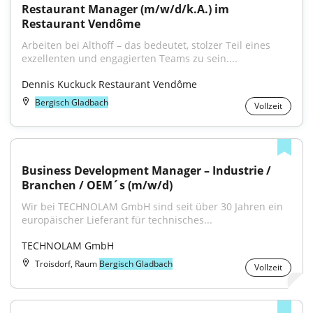
Restaurant Manager (m/w/d/k.A.) im 
Restaurant Vendôme
Arbeiten bei Althoff – das bedeutet, stolzer Teil eines 
exzellenten und engagierten Teams zu sein....
Dennis Kuckuck Restaurant Vendôme
Bergisch Gladbach
Vollzeit
Business Development Manager – Industrie / 
Branchen / OEM´s (m/w/d)
Wir bei TECHNOLAM GmbH sind seit über 30 Jahren ein 
europäischer Lieferant für technisches...
TECHNOLAM GmbH
Troisdorf, Raum
Bergisch Gladbach
Vollzeit