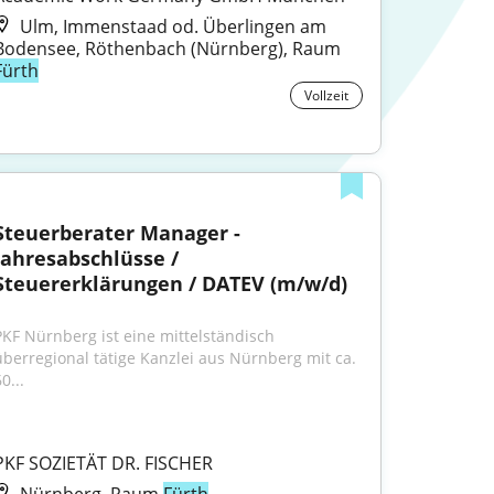
Ulm, Immenstaad od. Überlingen am
Bodensee, Röthenbach (Nürnberg), Raum
Fürth
Vollzeit
Steuerberater Manager - 
Jahresabschlüsse / 
Steuererklärungen / DATEV (m/w/d)
PKF Nürnberg ist eine mittelständisch 
überregional tätige Kanzlei aus Nürnberg mit ca. 
0...
PKF SOZIETÄT DR. FISCHER