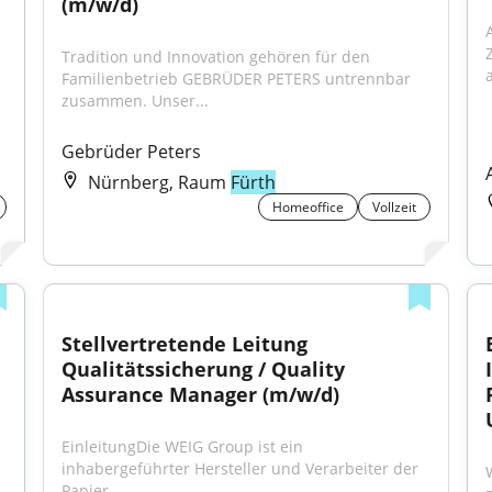
(m/w/d)
Tradition und Innovation gehören für den 
a
Familienbetrieb GEBRÜDER PETERS untrennbar 
zusammen. Unser...
Gebrüder Peters
Nürnberg, Raum
Fürth
Homeoffice
Vollzeit
Stellvertretende Leitung 
Qualitätssicherung / Quality 
Assurance Manager (m/w/d)
EinleitungDie WEIG Group ist ein 
inhabergeführter Hersteller und Verarbeiter der 
Papier...