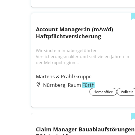
Account Manager:in (m/w/d) 
Haftpflichtversicherung
Wir sind ein inhabergeführter 
Versicherungsmakler und seit vielen Jahren in 
der Metropolregion...
Martens & Prahl Gruppe
Nürnberg, Raum
Fürth
Homeoffice
Vollzeit
Claim Manager Bauablaufstörungen 