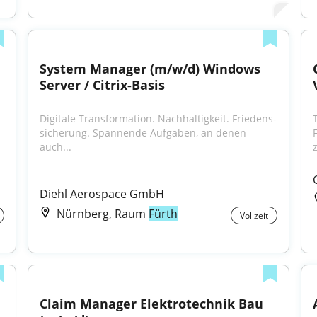
System Manager (m/w/d) Windows 
Server / Citrix-Basis
Digitale Trans­formation. Nach­haltig­keit. Friedens­
sicherung. Spannende Aufgaben, an denen 
auch...
Diehl Aerospace GmbH
Nürnberg, Raum
Fürth
Vollzeit
Claim Manager Elektrotechnik Bau 