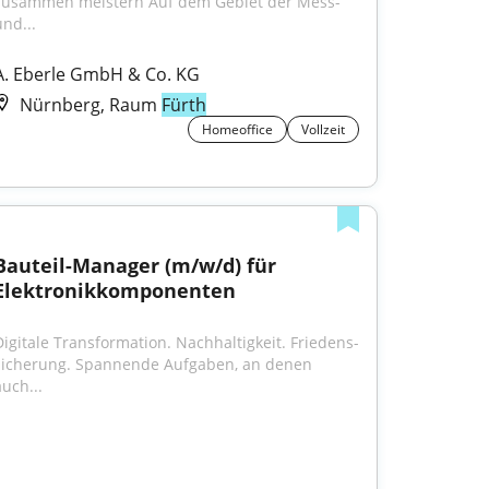
zusammen meistern Auf dem Gebiet der Mess- 
und...
A. Eberle GmbH & Co. KG
Nürnberg, Raum
Fürth
Homeoffice
Vollzeit
Bauteil-Manager (m/w/d) für 
Elektronikkomponenten
igitale Trans­formation. Nach­haltig­keit. Friedens­
sicherung. Spannende Aufgaben, an denen 
auch...