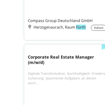
Compass Group Deutschland GmbH
Herzogenaurach, Raum
Fürth
Vollzeit
Corporate Real Estate Manager 
(m/w/d)
Digitale Trans­formation. Nach­haltig­keit. Friedens
sicherung. Spannende Aufgaben, an denen 
auch...