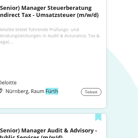
(Senior) Manager Steuerberatung 
Indirect Tax - Umsatzsteuer (m/w/d)
Deloitte bietet führende Prüfungs- und 
Beratungsleistungen in Audit & Assurance, Tax & 
egal,...
Deloitte
Nürnberg, Raum
Fürth
Teilzeit
(Senior) Manager Audit & Advisory - 
Public Services (m/w/d)