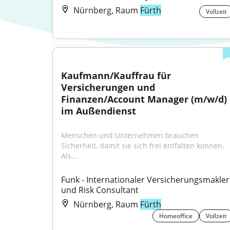
Nürnberg, Raum
Fürth
Vollzeit
Kaufmann/Kauffrau für 
Versicherungen und 
Finanzen/Account Manager (m/w/d) 
im Außendienst
Menschen und Unternehmen brauchen 
Sicherheit, damit sie sich frei entfalten können. 
Als...
Funk - Internationaler Versicherungsmakler 
und Risk Consultant
Nürnberg, Raum
Fürth
Homeoffice
Vollzeit