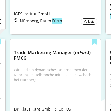
IGES Institut GmbH
Nürnberg, Raum
Fürth
Vollzeit
Trade Marketing Manager (m/w/d) 
FMCG
 
Wir sind ein dynamisches Unternehmen der 
Nahrungsmittelbranche mit Sitz in Schwabach 
bei Nürnberg....
6
.
Dr. Klaus Karg GmbH & Co. KG