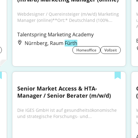
Webdesigner / Quereinsteiger (m/w/d) Marketing 
Manager (online)**Ort:* Deutschland (100%...
A
Talentspring Marketing Academy
Nürnberg, Raum
Fürth
Homeoffice
Vollzeit
Senior Market Access & HTA-
Manager / Senior Berater (m/w/d)
Die IGES GmbH ist auf gesundheitsökonomische 
und strategische Forschungs- und...
v