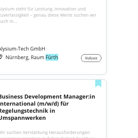
Alysium steht für Leistung, Innovation und 
Zuverlässigkeit – genau diese Werte suchen wir 
uch in...
Alysium-Tech GmbH
Nürnberg, Raum
Fürth
Vollzeit
Business Development Manager:in 
International (m/w/d) für 
Regelungstechnik in 
Umspannwerken
Wir suchen Verstärkung Herausforderungen 