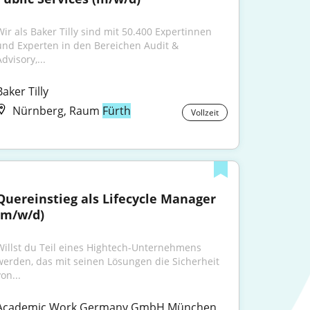
Wir als Baker Tilly sind mit 50.400 Expertinnen 
und Experten in den Bereichen Audit & 
dvisory,...
Baker Tilly
Nürnberg, Raum
Fürth
Vollzeit
Quereinstieg als Lifecycle Manager 
(m/w/d)
Willst du Teil eines Hightech-Unternehmens 
werden, das mit seinen Lösungen die Sicherheit 
on...
Academic Work Germany GmbH München