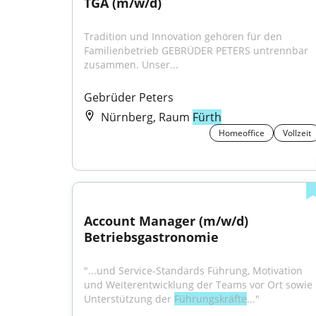
TGA (m/w/d)
Tradition und Innovation gehören für den 
Familienbetrieb GEBRÜDER PETERS untrennbar 
zusammen. Unser...
Gebrüder Peters
Nürnberg, Raum
Fürth
Homeoffice
Vollzeit
Account Manager (m/w/d) 
Betriebsgastronomie
"...und Service-Standards Führung, Motivation 
und Weiterentwicklung der Teams vor Ort sowie 
Unterstützung der 
Führungskräfte
..."