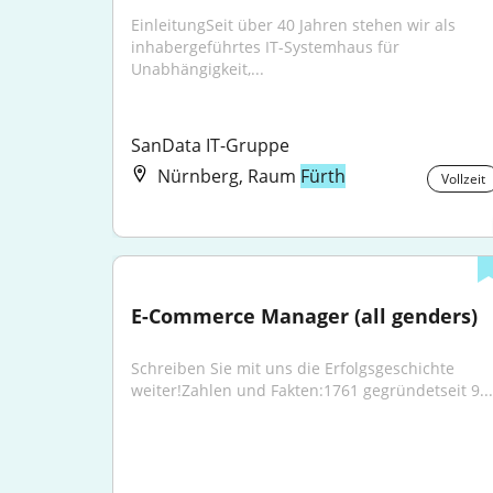
EinleitungSeit über 40 Jahren stehen wir als 
inhabergeführtes IT-Systemhaus für 
Unabhängigkeit,...
SanData IT-Gruppe
Nürnberg, Raum
Fürth
Vollzeit
E-Commerce Manager (all genders)
Schreiben Sie mit uns die Erfolgsgeschichte 
weiter!Zahlen und Fakten:1761 gegründetseit 9...