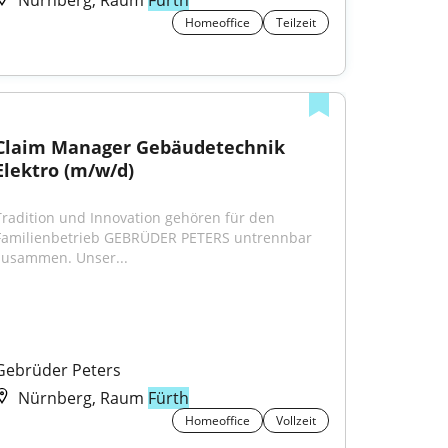
Nürnberg, Raum
Fürth
Homeoffice
Teilzeit
Claim Manager Gebäudetechnik 
Elektro (m/w/d)
Tradition und Innovation gehören für den 
Familienbetrieb GEBRÜDER PETERS untrennbar 
zusammen. Unser...
Gebrüder Peters
Nürnberg, Raum
Fürth
Homeoffice
Vollzeit