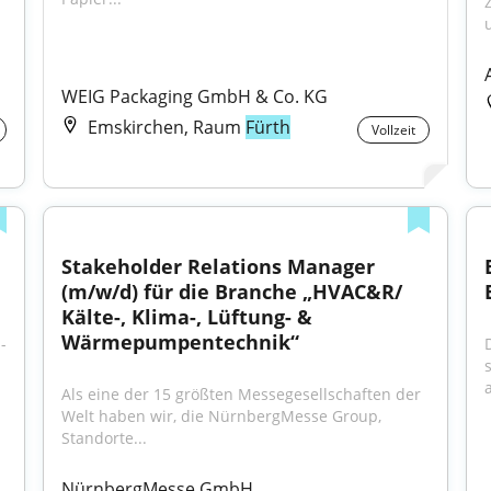
WEIG Packaging GmbH & Co. KG
Emskirchen, Raum
Fürth
Vollzeit
Stakeholder Relations Manager 
(m/w/d) für die Branche „HVAC&R/ 
Kälte-, Klima-, Lüftung- & 
Wärmepumpentechnik“
­
D
Als eine der 15 größten Messegesellschaften der 
Welt haben wir, die NürnbergMesse Group, 
Standorte...
NürnbergMesse GmbH