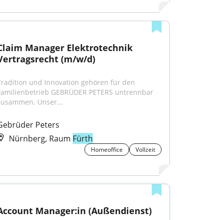
Claim Manager Elektrotechnik 
Vertragsrecht (m/w/d)
Tradition und Innovation gehören für den 
Familienbetrieb GEBRÜDER PETERS untrennbar 
zusammen. Unser...
Gebrüder Peters
Nürnberg, Raum
Fürth
Homeoffice
Vollzeit
Account Manager:in (Außendienst)