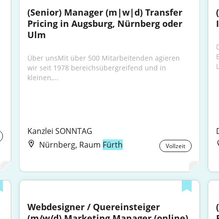
(Senior) Manager (m|w|d) Transfer 
Pricing in Augsburg, Nürnberg oder 
Ulm
Über unsMit über 500 Mitarbeitenden agieren 
L
wir seit 1978 bereichsübergreifend und in 
kleinen,...
Kanzlei SONNTAG
Nürnberg, Raum
Fürth
Vollzeit
Webdesigner / Quereinsteiger 
(m/w/d) Marketing Manager (online)