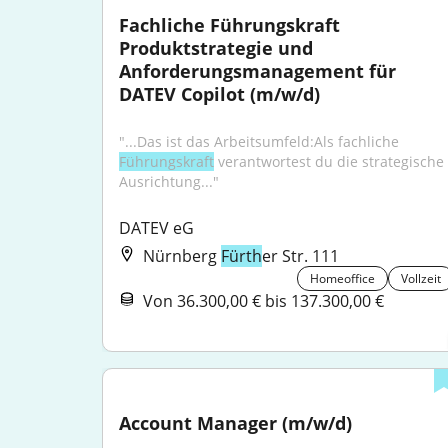
Fachliche Führungskraft 
Produktstrategie und 
Anforderungsmanagement für 
DATEV Copilot (m/w/d)
"...Das ist das Arbeitsumfeld:Als fachliche 
Führungskraft
 verantwortest du die strategische 
Ausrichtung..."
DATEV eG
Nürnberg
Fürth
er Str. 111
Homeoffice
Vollzeit
Von 36.300,00 € bis 137.300,00 €
Account Manager (m/w/d)