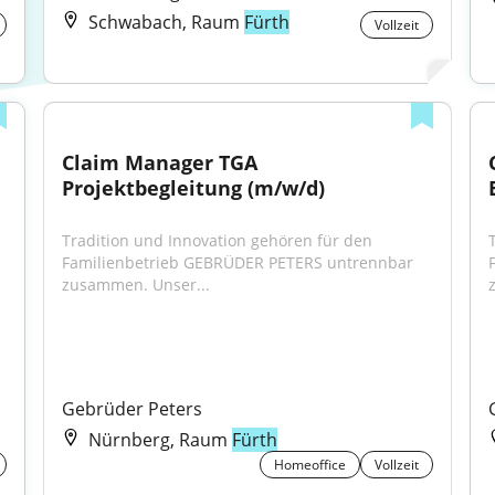
Schwabach, Raum
Fürth
Vollzeit
Claim Manager TGA 
Projektbegleitung (m/w/d)
Tradition und Innovation gehören für den 
Familienbetrieb GEBRÜDER PETERS untrennbar 
zusammen. Unser...
Gebrüder Peters
Nürnberg, Raum
Fürth
Homeoffice
Vollzeit