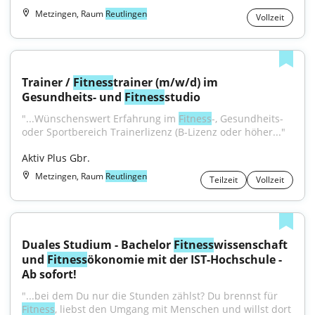
Metzingen, Raum
Reutlingen
Vollzeit
Trainer / 
Fitness
trainer (m/w/d) im 
Gesundheits- und 
Fitness
studio
"...Wünschenswert Erfahrung im 
Fitness
-, Gesundheits- 
oder Sportbereich Trainerlizenz (B-Lizenz oder höher..."
Aktiv Plus Gbr.
Metzingen, Raum
Reutlingen
Teilzeit
Vollzeit
Duales Studium - Bachelor 
Fitness
wissenschaft 
und 
Fitness
ökonomie mit der IST-Hochschule - 
Ab sofort!
"...bei dem Du nur die Stunden zählst? Du brennst für 
Fitness
, liebst den Umgang mit Menschen und willst dort 