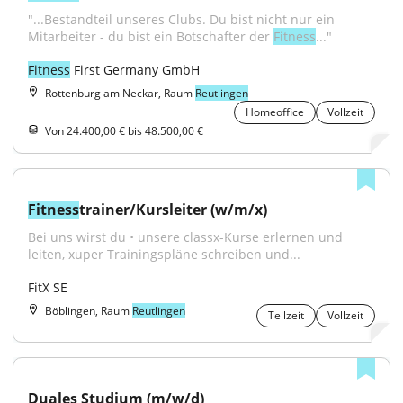
"...Bestandteil unseres Clubs. Du bist nicht nur ein 
Mitarbeiter - du bist ein Botschafter der 
Fitness
..."
Fitness
 First Germany GmbH
Rottenburg am Neckar, Raum
Reutlingen
Homeoffice
Vollzeit
Von 24.400,00 € bis 48.500,00 €
Fitness
trainer/Kursleiter (w/m/x)
Bei uns wirst du • unsere classx-Kurse erlernen und 
leiten, xuper Trainingspläne schreiben und...
FitX SE
Böblingen, Raum
Reutlingen
Teilzeit
Vollzeit
Duales Studium (m/w/d)