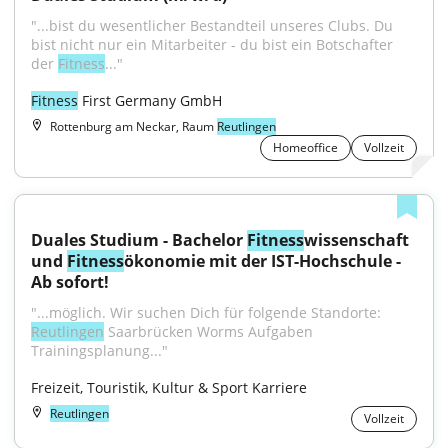
"...bist du wesentlicher Bestandteil unseres Clubs. Du 
bist nicht nur ein Mitarbeiter - du bist ein Botschafter 
der 
Fitness
..."
Fitness
 First Germany GmbH
Rottenburg am Neckar, Raum
Reutlingen
Homeoffice
Vollzeit
Duales Studium - Bachelor 
Fitness
wissenschaft 
und 
Fitness
ökonomie mit der IST-Hochschule - 
Ab sofort!
"...möglich. Wir suchen Dich für folgende Standorte: 
Reutlingen
 Saarbrücken Worms Aufgaben 
Trainingsplanung..."
Freizeit, Touristik, Kultur & Sport Karriere
Reutlingen
Vollzeit