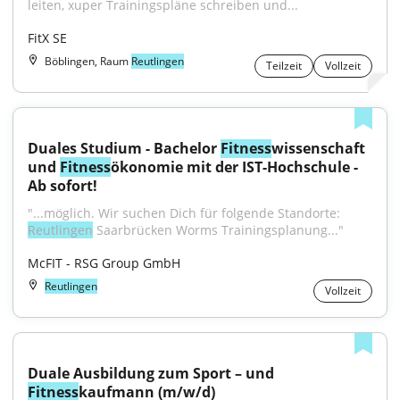
leiten, xuper Trainingspläne schreiben und...
FitX SE
Böblingen, Raum
Reutlingen
Teilzeit
Vollzeit
Duales Studium - Bachelor 
Fitness
wissenschaft 
und 
Fitness
ökonomie mit der IST-Hochschule - 
Ab sofort!
"...möglich. Wir suchen Dich für folgende Standorte: 
Reutlingen
 Saarbrücken Worms Trainingsplanung..."
McFIT - RSG Group GmbH
Reutlingen
Vollzeit
Duale Ausbildung zum Sport – und 
Fitness
kaufmann (m/w/d)