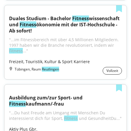
Duales Studium - Bachelor 
Fitness
wissenschaft 
und 
Fitness
ökonomie mit der IST-Hochschule - 
Ab sofort!
"...im Fitnessbereich mit über 4,5 Millionen Mitgliedern. 
1997 haben wir die Branche revolutioniert, indem wir 
Fitness
..."
Freizeit, Touristik, Kultur & Sport Karriere
Tübingen, Raum
Reutlingen
Vollzeit
Ausbildung zum/zur Sport- und 
Fitness
kaufmann/-frau
"...Du hast Freude am Umgang mit Menschen Du 
interessierst dich für Sport, 
Fitness
 und GesundheitDu..."
Aktiv Plus Gbr.