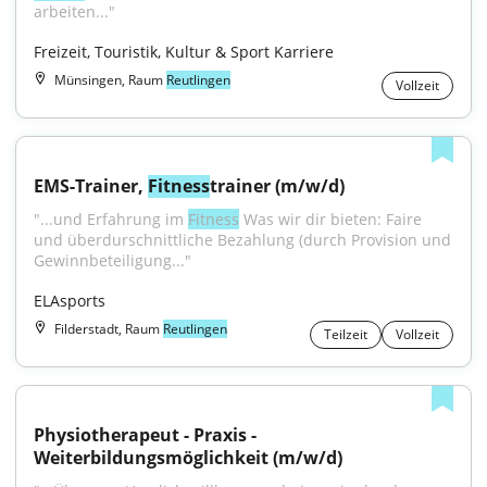
arbeiten..."
Freizeit, Touristik, Kultur & Sport Karriere
Münsingen, Raum
Reutlingen
Vollzeit
EMS-Trainer, 
Fitness
trainer (m/w/d)
"...und Erfahrung im 
Fitness
 Was wir dir bieten: Faire 
und überdurschnittliche Bezahlung (durch Provision und 
Gewinnbeteiligung..."
ELAsports
Filderstadt, Raum
Reutlingen
Teilzeit
Vollzeit
Physiotherapeut - Praxis - 
Weiterbildungsmöglichkeit (m/w/d)