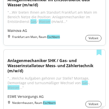
Wasser (m/w/d)
"...Wir bieten Ihnen am Standort Frankfurt am Main im 
Bereich Netze die Position: Anlagenmechaniker im 
Entstördienst 
Gas
/ 
Wasser
 (m/w/d..."
Mainova AG
Frankfurt am Main, Raum
Eschborn
Vollzeit
Anlagenmechaniker SHK / Gas- und 
Wasserinstallateur Mess- und Zählertechnik 
(m/w/d)
"...Welche Aufgaben gehören zur Stelle? Montage, 
Demontage und turnusmäßiger Wechsel von 
Gas
-, 
Wasser
..."
ESWE Versorgungs AG
Niedernhausen, Raum
Eschborn
Vollzeit