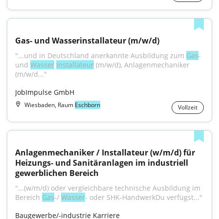
Gas- und Wasserinstallateur (m/w/d)
"...und in Deutschland anerkannte Ausbildung zum 
Gas
- 
und 
Wasser
Installateur
 (m/w/d), Anlagenmechaniker 
(m/w/d..."
JobImpulse GmbH
Wiesbaden, Raum
Eschborn
Vollzeit
Anlagenmechaniker / Installateur (w/m/d) für 
Heizungs- und Sanitäranlagen im industriell 
gewerblichen Bereich
"...(w/m/d) oder vergleichbare technische Ausbildung im 
Bereich 
Gas
-/ 
Wasser
- oder SHK-HandwerkDu verfügst..."
Baugewerbe/-industrie Karriere