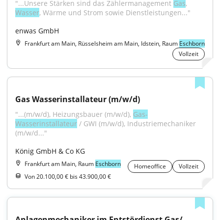
"...Unsere Stärken sind das Zählermanagement 
Gas
, 
Wasser
, Wärme und Strom sowie Dienstleistungen..."
enwas GmbH
Frankfurt am Main, Rüsselsheim am Main, Idstein, Raum
Eschborn
Vollzeit
Gas Wasserinstallateur (m/w/d)
"...(m/w/d), Heizungsbauer (m/w/d), 
Gas-
Wasserinstallateur
 / GWI (m/w/d), Industriemechaniker 
(m/w/d..."
König GmbH & Co KG
Frankfurt am Main, Raum
Eschborn
Homeoffice
Vollzeit
Von 20.100,00 € bis 43.900,00 €
Anlagenmechaniker im Entstördienst Gas/ 