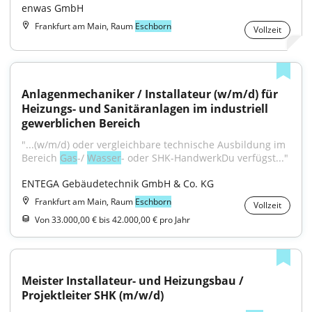
enwas GmbH
Frankfurt am Main, Raum
Eschborn
Vollzeit
Anlagenmechaniker / Installateur (w/m/d) für 
Heizungs- und Sanitäranlagen im industriell 
gewerblichen Bereich
"...(w/m/d) oder vergleichbare technische Ausbildung im 
Bereich 
Gas
-/ 
Wasser
- oder SHK-HandwerkDu verfügst..."
ENTEGA Gebäudetechnik GmbH & Co. KG
Frankfurt am Main, Raum
Eschborn
Vollzeit
Von 33.000,00 € bis 42.000,00 € pro Jahr
Meister Installateur- und Heizungsbau / 
Projektleiter SHK (m/w/d)