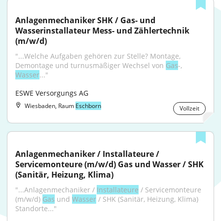
Anlagenmechaniker SHK / Gas- und 
Wasserinstallateur Mess- und Zählertechnik 
(m/w/d)
"...Welche Aufgaben gehören zur Stelle? Montage, 
Demontage und turnusmäßiger Wechsel von 
Gas
-, 
Wasser
..."
ESWE Versorgungs AG
Wiesbaden, Raum
Eschborn
Vollzeit
Anlagenmechaniker / Installateure / 
Servicemonteure (m/w/d) Gas und Wasser / SHK 
(Sanitär, Heizung, Klima)
"...Anlagenmechaniker / 
Installateure
 / Servicemonteure 
(m/w/d) 
Gas
 und 
Wasser
 / SHK (Sanitär, Heizung, Klima) 
Standorte..."