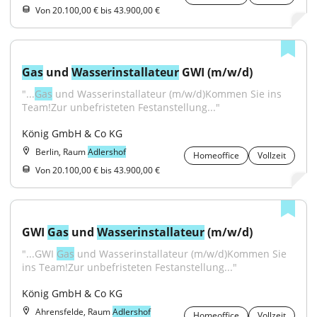
Von 20.100,00 € bis 43.900,00 €
Gas
 und 
Wasser
installateur
 GWI (m/w/d)
"...
Gas
 und Wasserinstallateur (m/w/d)Kommen Sie ins 
Team!Zur unbefristeten Festanstellung..."
König GmbH & Co KG
Berlin, Raum
Adlershof
Homeoffice
Vollzeit
Von 20.100,00 € bis 43.900,00 €
GWI 
Gas
 und 
Wasser
installateur
 (m/w/d)
"...GWI 
Gas
 und Wasserinstallateur (m/w/d)Kommen Sie 
ins Team!Zur unbefristeten Festanstellung..."
König GmbH & Co KG
Ahrensfelde, Raum
Adlershof
Homeoffice
Vollzeit