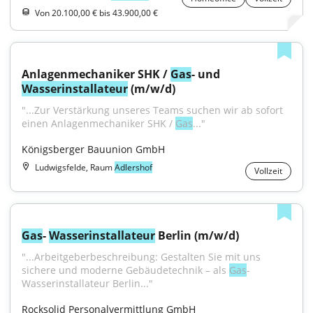
Von 20.100,00 € bis 43.900,00 €
Anlagenmechaniker SHK / 
Gas
- und 
Wasser
installateur
 (m/w/d)
"...Zur Verstärkung unseres Teams suchen wir ab sofort 
einen Anlagenmechaniker SHK / 
Gas
..."
Königsberger Bauunion GmbH
Ludwigsfelde, Raum
Adlershof
Vollzeit
Gas
- 
Wasser
installateur
 Berlin (m/w/d)
"...Arbeitgeberbeschreibung: Gestalten Sie mit uns 
sichere und moderne Gebäudetechnik – als 
Gas
-
Wasserinstallateur Berlin..."
Rocksolid Personalvermittlung GmbH