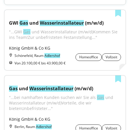
GWI 
Gas
 und 
Wasser
installateur
 (m/w/d)
"...GWI 
Gas
 und Wasserinstallateur (m/w/d)Kommen Sie 
ins Team!Zur unbefristeten Festanstellung..."
König GmbH & Co KG
Schönefeld, Raum
Adlershof
Homeoffice
Vollzeit
Von 20.100,00 € bis 43.900,00 €
Gas
 und 
Wasser
installateur
 (m/w/d)
"...bei namhaften Kunden suchen wir Sie als 
Gas
 und 
Wasserinstallateur (m/w/d)Vorteile, die wir 
bietenUnbefristeter..."
König GmbH & Co KG
Berlin, Raum
Adlershof
Homeoffice
Vollzeit