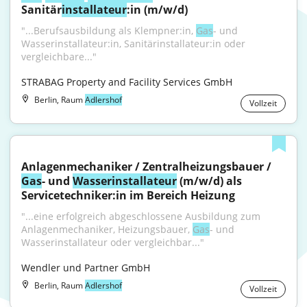
Sanitär
installateur
:in (m/w/d)
"...Berufsausbildung als Klempner:in, 
Gas
- und 
Wasserinstallateur:in, Sanitärinstallateur:in oder 
vergleichbare..."
STRABAG Property and Facility Services GmbH
Berlin, Raum
Adlershof
Vollzeit
Anlagenmechaniker / Zentralheizungsbauer / 
Gas
- und 
Wasser
installateur
 (m/w/d) als 
Servicetechniker:in im Bereich Heizung
"...eine erfolgreich abgeschlossene Ausbildung zum 
Anlagenmechaniker, Heizungsbauer, 
Gas
- und 
Wasserinstallateur oder vergleichbar..."
Wendler und Partner GmbH
Berlin, Raum
Adlershof
Vollzeit