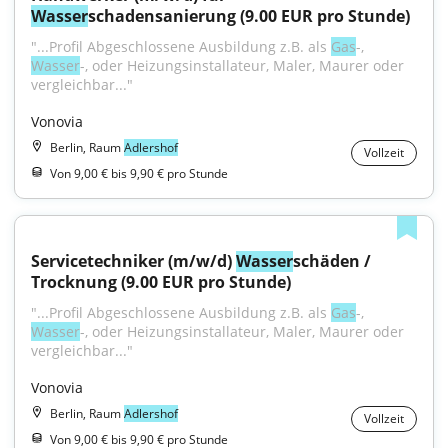
Wasser
schadensanierung (9.00 EUR pro Stunde)
"...Profil Abgeschlossene Ausbildung z.B. als 
Gas
-, 
Wasser
-, oder Heizungsinstallateur, Maler, Maurer oder 
vergleichbar..."
Vonovia
Berlin, Raum
Adlershof
Vollzeit
Von 9,00 € bis 9,90 € pro Stunde
Servicetechniker (m/w/d) 
Wasser
schäden / 
Trocknung (9.00 EUR pro Stunde)
"...Profil Abgeschlossene Ausbildung z.B. als 
Gas
-, 
Wasser
-, oder Heizungsinstallateur, Maler, Maurer oder 
vergleichbar..."
Vonovia
Berlin, Raum
Adlershof
Vollzeit
Von 9,00 € bis 9,90 € pro Stunde