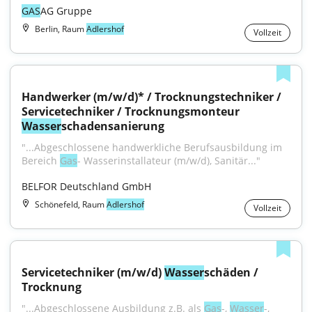
GAS
AG Gruppe
Berlin, Raum
Adlershof
Vollzeit
Handwerker (m/w/d)* / Trocknungstechniker / 
Servicetechniker / Trocknungsmonteur 
Wasser
schadensanierung
"...Abgeschlossene handwerkliche Berufsausbildung im 
Bereich 
Gas
- Wasserinstallateur (m/w/d), Sanitär..."
BELFOR Deutschland GmbH
Schönefeld, Raum
Adlershof
Vollzeit
Servicetechniker (m/w/d) 
Wasser
schäden / 
Trocknung
"...Abgeschlossene Ausbildung z.B. als 
Gas
-, 
Wasser
-, 