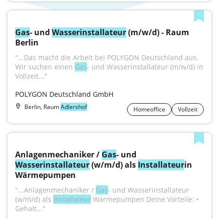
Gas
- und 
Wasser
installateur
 (m/w/d) - Raum 
Berlin
"...Das macht die Arbeit bei POLYGON Deutschland aus. 
Wir suchen einen 
Gas
- und Wasserinstallateur (m/w/d) in 
Vollzeit..."
POLYGON Deutschland GmbH
Berlin, Raum
Adlershof
Homeoffice
Vollzeit
Anlagenmechaniker / 
Gas
- und 
Wasser
installateur
 (w/m/d) als 
Installateur
in 
Wärmepumpen
"...Anlagenmechaniker / 
Gas
- und Wasserinstallateur 
(w/m/d) als 
Installateur
 Wärmepumpen Deine Vorteile: • 
Gehalt..."