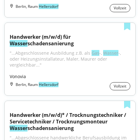
Berlin, Raum
Hellersdorf
Vollzeit
Handwerker (m/w/d) für 
Wasser
schadensanierung
"...Abgeschlossene Ausbildung z.B. als 
Gas
-, 
Wasser
-, 
oder Heizungsinstallateur, Maler, Maurer oder 
vergleichbar..."
Vonovia
Berlin, Raum
Hellersdorf
Vollzeit
Handwerker (m/w/d)* / Trocknungstechniker / 
Servicetechniker / Trocknungsmonteur 
Wasser
schadensanierung
"...Abgeschlossene handwerkliche Berufsausbildung im 