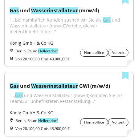
Gas
 und 
Wasser
installateur
 (m/w/d)
"...bei namhaften Kunden suchen wir Sie als 
Gas
 und 
Wasserinstallateur (m/w/d)Vorteile, die wir 
bietenUnbefristeter..."
König GmbH & Co KG
Berlin, Raum
Hellersdorf
Homeoffice
Vollzeit
Von 20.100,00 € bis 43.900,00 €
Gas
 und 
Wasser
installateur
 GWI (m/w/d)
"...
Gas
 und Wasserinstallateur (m/w/d)Kommen Sie ins 
Team!Zur unbefristeten Festanstellung..."
König GmbH & Co KG
Berlin, Raum
Hellersdorf
Homeoffice
Vollzeit
Von 20.100,00 € bis 43.900,00 €