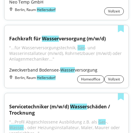
Neo Temp GmbH
Berlin, Raum
Hellersdorf
Vollzeit
Fachkraft für 
Wasser
versorgung (m/w/d)
"...für Wasserversorgungstechnik, 
Gas
- und 
Wasserinstallateur (m/w/d), Rohrnetzbauer (m/w/d) oder 
Anlagenmechaniker..."
Zweckverband Bodensee-
Wasser
versorgung
Berlin, Raum
Hellersdorf
Homeoffice
Vollzeit
Servicetechniker (m/w/d) 
Wasser
schäden / 
Trocknung
"...Profil Abgeschlossene Ausbildung z.B. als 
Gas
-, 
Wasser
-, oder Heizungsinstallateur, Maler, Maurer oder 