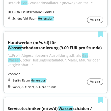
Bereich 
Gas
- Wasserinstallateur (m/w/d), Sanitär..."
BELFOR Deutschland GmbH
Schönefeld, Raum
Hellersdorf
Vollzeit
Handwerker (m/w/d) für 
Wasser
schadensanierung (9.00 EUR pro Stunde)
"...Profil Abgeschlossene Ausbildung z.B. als 
Gas
-, 
Wasser
-, oder Heizungsinstallateur, Maler, Maurer oder 
vergleichbar..."
Vonovia
Berlin, Raum
Hellersdorf
Vollzeit
Von 9,00 € bis 9,90 € pro Stunde
Servicetechniker (m/w/d) 
Wasser
schäden / 