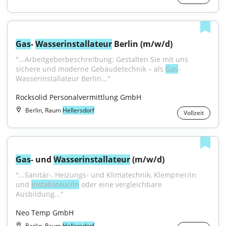
Gas
- 
Wasser
installateur
 Berlin (m/w/d)
"...Arbeitgeberbeschreibung: Gestalten Sie mit uns 
sichere und moderne Gebäudetechnik – als 
Gas
-
Wasserinstallateur Berlin..."
Rocksolid Personalvermittlung GmbH
Berlin, Raum
Hellersdorf
Vollzeit
Gas
- und 
Wasser
installateur
 (m/w/d)
"...Sanitär-, Heizungs- und Klimatechnik, Klempner/in 
und 
Installateur/in
 oder eine vergleichbare 
Ausbildung..."
Neo Temp GmbH
Berlin, Raum
Hellersdorf