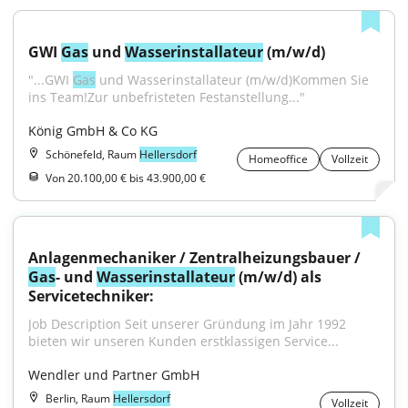
GWI 
Gas
 und 
Wasser
installateur
 (m/w/d)
"...GWI 
Gas
 und Wasserinstallateur (m/w/d)Kommen Sie 
ins Team!Zur unbefristeten Festanstellung..."
König GmbH & Co KG
Schönefeld, Raum
Hellersdorf
Homeoffice
Vollzeit
Von 20.100,00 € bis 43.900,00 €
Anlagenmechaniker / Zentralheizungsbauer / 
Gas
- und 
Wasser
installateur
 (m/w/d) als 
Servicetechniker:
Job Description Seit unserer Gründung im Jahr 1992 
bieten wir unseren Kunden erstklassigen Service...
Wendler und Partner GmbH
Berlin, Raum
Hellersdorf
Vollzeit