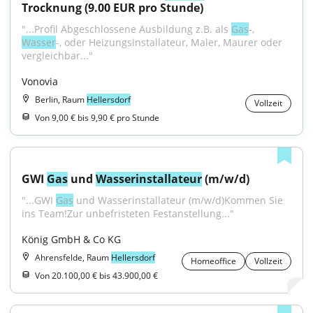
Trocknung (9.00 EUR pro Stunde)
"...Profil Abgeschlossene Ausbildung z.B. als 
Gas
-, 
Wasser
-, oder Heizungsinstallateur, Maler, Maurer oder 
vergleichbar..."
Vonovia
Berlin, Raum
Hellersdorf
Vollzeit
Von 9,00 € bis 9,90 € pro Stunde
GWI 
Gas
 und 
Wasser
installateur
 (m/w/d)
"...GWI 
Gas
 und Wasserinstallateur (m/w/d)Kommen Sie 
ins Team!Zur unbefristeten Festanstellung..."
König GmbH & Co KG
Ahrensfelde, Raum
Hellersdorf
Homeoffice
Vollzeit
Von 20.100,00 € bis 43.900,00 €