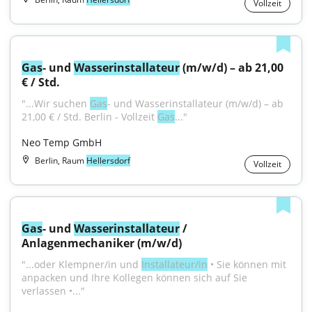
Vollzeit
Gas
- und 
Wasser
installateur
 (m/w/d) – ab 21,00 
€ / Std.
"...Wir suchen 
Gas
- und Wasserinstallateur (m/w/d) – ab 
21,00 € / Std. Berlin - Vollzeit 
Gas
..."
Neo Temp GmbH
Berlin, Raum
Hellersdorf
Vollzeit
Gas
- und 
Wasser
installateur
 / 
Anlagenmechaniker (m/w/d)
"...oder Klempner/in und 
Installateur/in
 • Sie können mit 
anpacken und Ihre Kollegen können sich auf Sie 
verlassen •..."