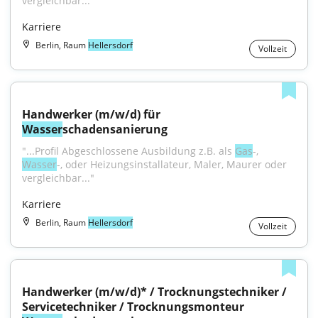
vergleichbar..."
Karriere
Berlin, Raum
Hellersdorf
Vollzeit
Handwerker (m/w/d) für 
Wasser
schadensanierung
"...Profil Abgeschlossene Ausbildung z.B. als 
Gas
-, 
Wasser
-, oder Heizungsinstallateur, Maler, Maurer oder 
vergleichbar..."
Karriere
Berlin, Raum
Hellersdorf
Vollzeit
Handwerker (m/w/d)* / Trocknungstechniker / 
Servicetechniker / Trocknungsmonteur 