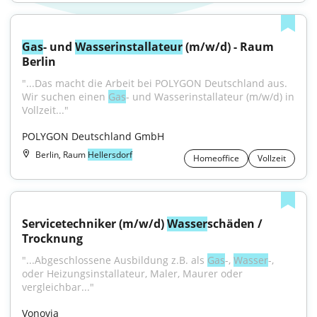
Gas
- und 
Wasser
installateur
 (m/w/d) - Raum 
Berlin
"...Das macht die Arbeit bei POLYGON Deutschland aus. 
Wir suchen einen 
Gas
- und Wasserinstallateur (m/w/d) in 
Vollzeit..."
POLYGON Deutschland GmbH
Berlin, Raum
Hellersdorf
Homeoffice
Vollzeit
Servicetechniker (m/w/d) 
Wasser
schäden / 
Trocknung
"...Abgeschlossene Ausbildung z.B. als 
Gas
-, 
Wasser
-, 
oder Heizungsinstallateur, Maler, Maurer oder 
vergleichbar..."
Vonovia