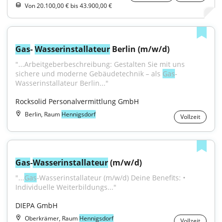
Von 20.100,00 € bis 43.900,00 €
Gas
- 
Wasser
installateur
 Berlin (m/w/d)
"...Arbeitgeberbeschreibung: Gestalten Sie mit uns 
sichere und moderne Gebäudetechnik – als 
Gas
-
Wasserinstallateur Berlin..."
Rocksolid Personalvermittlung GmbH
Berlin, Raum
Hennigsdorf
Vollzeit
Gas
-
Wasser
installateur
 (m/w/d)
"...
Gas
-Wasserinstallateur (m/w/d) Deine Benefits: • 
Individuelle Weiterbildungs..."
DIEPA GmbH
Oberkrämer, Raum
Hennigsdorf
Vollzeit