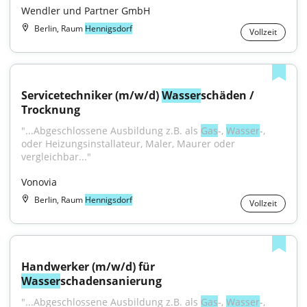
Wendler und Partner GmbH
Berlin, Raum
Hennigsdorf
Vollzeit
Servicetechniker (m/w/d) 
Wasser
schäden / 
Trocknung
"...Abgeschlossene Ausbildung z.B. als 
Gas
-, 
Wasser
-, 
oder Heizungsinstallateur, Maler, Maurer oder 
vergleichbar..."
Vonovia
Berlin, Raum
Hennigsdorf
Vollzeit
Handwerker (m/w/d) für 
Wasser
schadensanierung
"...Abgeschlossene Ausbildung z.B. als 
Gas
-, 
Wasser
-, 