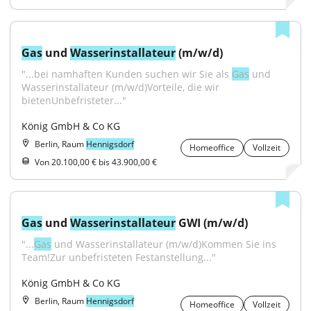
Gas
 und 
Wasser
installateur
 (m/w/d)
"...bei namhaften Kunden suchen wir Sie als 
Gas
 und 
Wasserinstallateur (m/w/d)Vorteile, die wir 
bietenUnbefristeter..."
König GmbH & Co KG
Berlin, Raum
Hennigsdorf
Homeoffice
Vollzeit
Von 20.100,00 € bis 43.900,00 €
Gas
 und 
Wasser
installateur
 GWI (m/w/d)
"...
Gas
 und Wasserinstallateur (m/w/d)Kommen Sie ins 
Team!Zur unbefristeten Festanstellung..."
König GmbH & Co KG
Berlin, Raum
Hennigsdorf
Homeoffice
Vollzeit