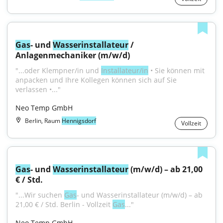
Gas
- und 
Wasser
installateur
 / 
Anlagenmechaniker (m/w/d)
"...oder Klempner/in und 
Installateur/in
 • Sie können mit 
anpacken und Ihre Kollegen können sich auf Sie 
verlassen •..."
Neo Temp GmbH
Berlin, Raum
Hennigsdorf
Vollzeit
Gas
- und 
Wasser
installateur
 (m/w/d) – ab 21,00 
€ / Std.
"...Wir suchen 
Gas
- und Wasserinstallateur (m/w/d) – ab 
21,00 € / Std. Berlin - Vollzeit 
Gas
..."
Neo Temp GmbH