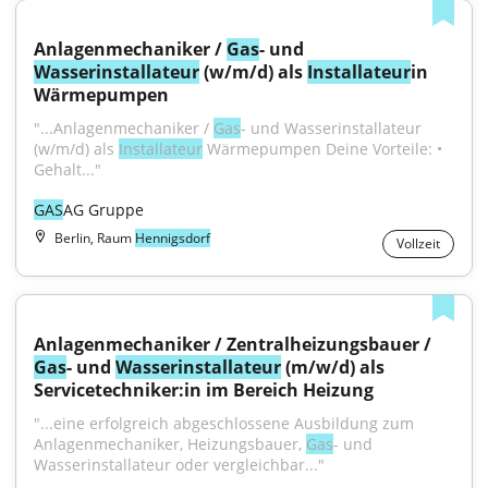
Anlagenmechaniker / 
Gas
- und 
Wasser
installateur
 (w/m/d) als 
Installateur
in 
Wärmepumpen
"...Anlagenmechaniker / 
Gas
- und Wasserinstallateur 
(w/m/d) als 
Installateur
 Wärmepumpen Deine Vorteile: • 
Gehalt..."
GAS
AG Gruppe
Berlin, Raum
Hennigsdorf
Vollzeit
Anlagenmechaniker / Zentralheizungsbauer / 
Gas
- und 
Wasser
installateur
 (m/w/d) als 
Servicetechniker:in im Bereich Heizung
"...eine erfolgreich abgeschlossene Ausbildung zum 
Anlagenmechaniker, Heizungsbauer, 
Gas
- und 
Wasserinstallateur oder vergleichbar..."