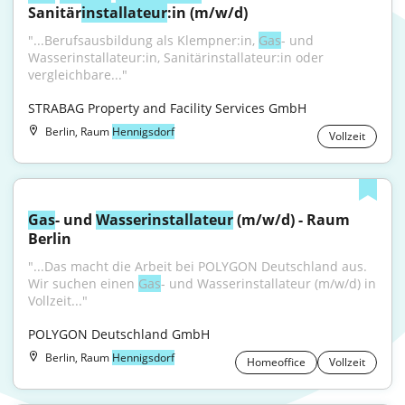
Sanitär
installateur
:in (m/w/d)
"...Berufsausbildung als Klempner:in, 
Gas
- und 
Wasserinstallateur:in, Sanitärinstallateur:in oder 
vergleichbare..."
STRABAG Property and Facility Services GmbH
Berlin, Raum
Hennigsdorf
Vollzeit
Gas
- und 
Wasser
installateur
 (m/w/d) - Raum 
Berlin
"...Das macht die Arbeit bei POLYGON Deutschland aus. 
Wir suchen einen 
Gas
- und Wasserinstallateur (m/w/d) in 
Vollzeit..."
POLYGON Deutschland GmbH
Berlin, Raum
Hennigsdorf
Homeoffice
Vollzeit