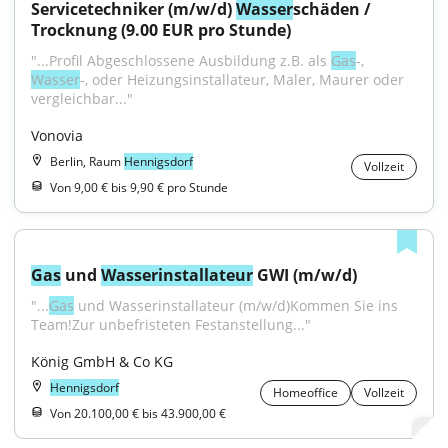
Servicetechniker (m/w/d) 
Wasser
schäden / 
Trocknung (9.00 EUR pro Stunde)
"...Profil Abgeschlossene Ausbildung z.B. als 
Gas
-, 
Wasser
-, oder Heizungsinstallateur, Maler, Maurer oder 
vergleichbar..."
Vonovia
Berlin, Raum
Hennigsdorf
Vollzeit
Von 9,00 € bis 9,90 € pro Stunde
Gas
 und 
Wasser
installateur
 GWI (m/w/d)
"...
Gas
 und Wasserinstallateur (m/w/d)Kommen Sie ins 
Team!Zur unbefristeten Festanstellung..."
König GmbH & Co KG
Hennigsdorf
Homeoffice
Vollzeit
Von 20.100,00 € bis 43.900,00 €