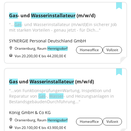
Gas
- und 
Wasser
installateur
 (m/w/d)
"...
Gas
- und Wasserinstallateur (m/w/d)Ein sicherer Job 
mit starken Vorteilen - genau jetzt - für Dich..."
SYNERGIE Personal Deutschland GmbH
Oranienburg, Raum
Hennigsdorf
Homeoffice
Vollzeit
Von 20.200,00 € bis 44.200,00 €
Gas
 und 
Wasser
installateur
 (m/w/d)
"...von FunktionsprüfungenWartung, Inspektion und 
Reparatur von 
Gas
-, 
Wasser
- und Heizungsanlagen in 
BestandsgebäudenDurchführung..."
König GmbH & Co KG
Oranienburg, Raum
Hennigsdorf
Homeoffice
Vollzeit
Von 20.100,00 € bis 43.900,00 €