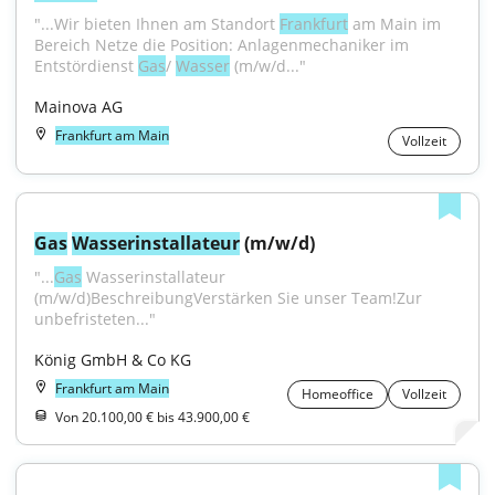
"...Wir bieten Ihnen am Standort 
Frankfurt
 am Main im 
Bereich Netze die Position: Anlagenmechaniker im 
Entstördienst 
Gas
/ 
Wasser
 (m/w/d..."
Mainova AG
Frankfurt am Main
Vollzeit
Gas
Wasser
installateur
 (m/w/d)
"...
Gas
 Wasserinstallateur 
(m/w/d)BeschreibungVerstärken Sie unser Team!Zur 
unbefristeten..."
König GmbH & Co KG
Frankfurt am Main
Homeoffice
Vollzeit
Von 20.100,00 € bis 43.900,00 €