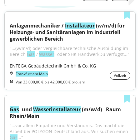
Anlagenmechaniker / 
Installateur
 (w/m/d) für 
Heizungs- und Sanitäranlagen im industriell 
gewerblichen Bereich
"...(w/m/d) oder vergleichbare technische Ausbildung im 
Bereich 
Gas
-/ 
Wasser
- oder SHK-HandwerkDu verfügst..."
ENTEGA Gebäudetechnik GmbH & Co. KG
Frankfurt am Main
Vollzeit
Von 33.000,00 € bis 42.000,00 € pro Jahr
Gas
- und 
Wasser
installateur
 (m/w/d) - Raum 
Rhein/Main
"...vor allem Empathie und Verständnis: Das macht die 
Arbeit bei POLYGON Deutschland aus. Wir suchen einen 
Gas
..."