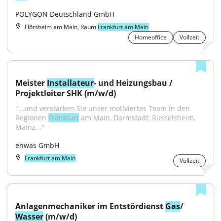
POLYGON Deutschland GmbH
Flörsheim am Main, Raum
Frankfurt am Main
Homeoffice
Vollzeit
Meister 
Installateur
- und Heizungsbau / 
Projektleiter SHK (m/w/d)
"...und verstärken Sie unser motiviertes Team in den 
Regionen 
Frankfurt
 am Main, Darmstadt, Rüsselsheim, 
Mainz..."
enwas GmbH
Frankfurt am Main
Vollzeit
Anlagenmechaniker im Entstördienst 
Gas
/ 
Wasser
 (m/w/d)