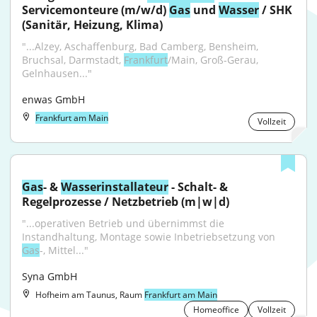
Servicemonteure (m/w/d) 
Gas
 und 
Wasser
 / SHK 
(Sanitär, Heizung, Klima)
"...Alzey, Aschaffenburg, Bad Camberg, Bensheim, 
Bruchsal, Darmstadt, 
Frankfurt
/Main, Groß-Gerau, 
Gelnhausen..."
enwas GmbH
Frankfurt am Main
Vollzeit
Gas
- & 
Wasser
installateur
 - Schalt- & 
Regelprozesse / Netzbetrieb (m|w|d)
"...operativen Betrieb und übernimmst die 
Instandhaltung, Montage sowie Inbetriebsetzung von 
Gas
-, Mittel..."
Syna GmbH
Hofheim am Taunus, Raum
Frankfurt am Main
Homeoffice
Vollzeit