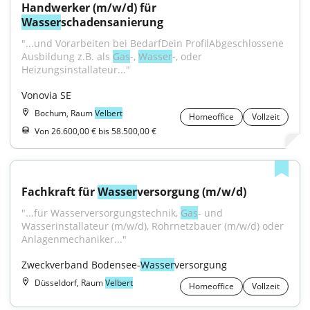
Handwerker (m/w/d) für 
Wasser
schadensanierung
"...und Vorarbeiten bei BedarfDein ProfilAbgeschlossene 
Ausbildung z.B. als 
Gas
-, 
Wasser
-, oder 
Heizungsinstallateur..."
Vonovia SE
Bochum, Raum
Velbert
Homeoffice
Vollzeit
Von 26.600,00 € bis 58.500,00 €
Fachkraft für 
Wasser
versorgung (m/w/d)
"...für Wasserversorgungstechnik, 
Gas
- und 
Wasserinstallateur (m/w/d), Rohrnetzbauer (m/w/d) oder 
Anlagenmechaniker..."
Zweckverband Bodensee-
Wasser
versorgung
Düsseldorf, Raum
Velbert
Homeoffice
Vollzeit