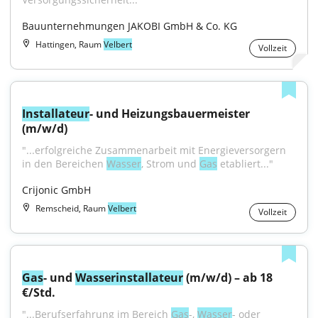
Bauunternehmungen JAKOBI GmbH & Co. KG
Hattingen, Raum
Velbert
Vollzeit
Installateur
- und Heizungsbauermeister 
(m/w/d)
"...erfolgreiche Zusammenarbeit mit Energieversorgern 
in den Bereichen 
Wasser
, Strom und 
Gas
 etabliert..."
Crijonic GmbH
Remscheid, Raum
Velbert
Vollzeit
Gas
- und 
Wasser
installateur
 (m/w/d) – ab 18 
€/Std.
"...Berufserfahrung im Bereich 
Gas
-, 
Wasser
- oder 