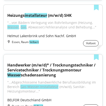
Heizungs
installateur
 (m/w/d) SHK
"...von Bädern Verlegung von Rohrleitungen (Heizung, 
Wasser
, 
Gas
, Abwasser) Fehleranalyse und Behebung..."
Helmut Lakenbrink und Sohn Nachf. GmbH
Essen, Raum
Velbert
Vollzeit
Handwerker (m/w/d)* / Trocknungstechniker / 
Servicetechniker / Trocknungsmonteur 
Wasser
schadensanierung
"...Abgeschlossene handwerkliche Berufsausbildung im 
Bereich 
Gas-Wasser-Installateur
 (m/w/d), Sanitär-
Heizungsmonteur..."
BELFOR Deutschland GmbH