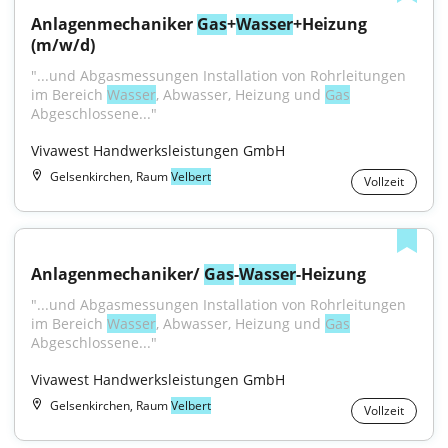
Anlagenmechaniker 
Gas
+
Wasser
+Heizung 
(m/w/d)
"...und Abgasmessungen Installation von Rohrleitungen 
im Bereich 
Wasser
, Abwasser, Heizung und 
Gas
Abgeschlossene..."
Vivawest Handwerksleistungen GmbH
Gelsenkirchen, Raum
Velbert
Vollzeit
Anlagenmechaniker/ 
Gas
-
Wasser
-Heizung
"...und Abgasmessungen Installation von Rohrleitungen 
im Bereich 
Wasser
, Abwasser, Heizung und 
Gas
Abgeschlossene..."
Vivawest Handwerksleistungen GmbH
Gelsenkirchen, Raum
Velbert
Vollzeit