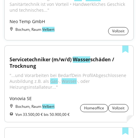
Sanitärtechnik ist von Vorteil • Handwerkliches Geschick 
und technisches..."
Neo Temp GmbH
Bochum, Raum
Velbert
Vollzeit
Servicetechniker (m/w/d) 
Wasser
schäden / 
Trocknung
"...und Vorarbeiten bei BedarfDein ProfilAbgeschlossene 
Ausbildung z.B. als 
Gas
-, 
Wasser
-, oder 
Heizungsinstallateur..."
Vonovia SE
Bochum, Raum
Velbert
Homeoffice
Vollzeit
Von 33.500,00 € bis 50.900,00 €