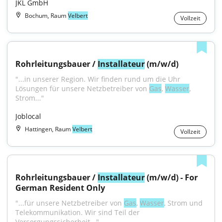
JKL GmbH
Bochum, Raum
Velbert
Vollzeit
Rohrleitungsbauer / 
Installateur
 (m/w/d)
"...in unserer Region. Wir finden rund um die Uhr 
Lösungen für unsere Netzbetreiber von 
Gas
, 
Wasser
, 
Strom..."
Joblocal
Hattingen, Raum
Velbert
Vollzeit
Rohrleitungsbauer / 
Installateur
 (m/w/d) - For 
German Resident Only
"...für unsere Netzbetreiber von 
Gas
, 
Wasser
, Strom und 
Telekommunikation. Wir sind Teil der 
Versorgungssicherheit..."