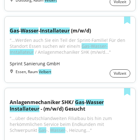
Duisburg, Raum
Velbert
Vollzeit
Gas
-
Wasser
-
Installateur
 (m/w/d)
"...Werden auch Sie ein Teil der Sprint-Familie! Für den 
Standort Essen suchen wir eine/n 
Gas-Wasser-
Installateur
 / Anlagenmechaniker SHK (m/w/d..."
Sprint Sanierung GmbH
Essen, Raum
Velbert
Vollzeit
Anlagenmechaniker SHK/ 
Gas
-
Wasser
Installateur
 - (m/w/d) Gesucht
"...über deutschlandweiten Filialbau bis hin zum 
herkömmlichen Service beim Endkunden mit 
Schwerpunkt 
Gas
-, 
Wasser
-, Heizung..."