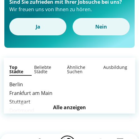
Sind Sie zufrieden mit Ihrer Jobsuche bei uns?
Wir freuen uns von Ihnen zu hören.
Ja
Nein
Top
Beliebte
Ähnliche
Ausbildung
Städte
Städte
Suchen
Berlin
Frankfurt am Main
Stuttgart
Alle anzeigen
Dortmund
Essen
Bochum
Wuppertal