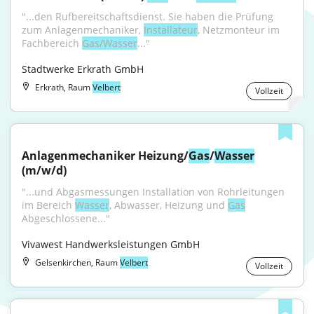
"...den Rufbereitschaftsdienst. Sie haben die Prüfung 
zum Anlagenmechaniker, 
Installateur
, Netzmonteur im 
Fachbereich 
Gas/Wasser
..."
Stadtwerke Erkrath GmbH
Erkrath, Raum
Velbert
Vollzeit
Anlagenmechaniker Heizung/
Gas
/
Wasser
(m/w/d)
"...und Abgasmessungen Installation von Rohrleitungen 
im Bereich 
Wasser
, Abwasser, Heizung und 
Gas
Abgeschlossene..."
Vivawest Handwerksleistungen GmbH
Gelsenkirchen, Raum
Velbert
Vollzeit