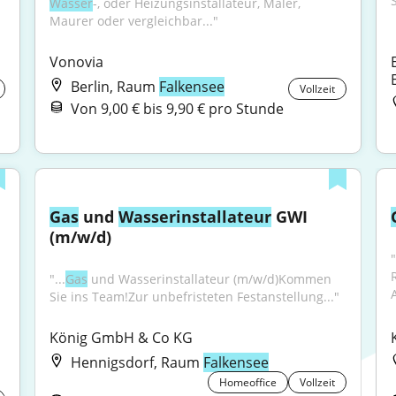
S
Wasser
-, oder Heizungsinstallateur, Maler, 
Maurer oder vergleichbar..."
Vonovia
Berlin, Raum
Falkensee
Vollzeit
Von 9,00 € bis 9,90 € pro Stunde
Gas
 und 
Wasser
installateur
 GWI 
(m/w/d)
"...
Gas
 und Wasserinstallateur (m/w/d)Kommen 
Sie ins Team!Zur unbefristeten Festanstellung..."
König GmbH & Co KG
Hennigsdorf, Raum
Falkensee
Homeoffice
Vollzeit