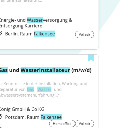
anitärinstallateur:in..."
Energie- und 
Wasser
versorgung & 
Entsorgung Karriere
Berlin, Raum
Falkensee
Vollzeit
Gas
 und 
Wasser
installateur
 (m/w/d)
"...Kenntnisse in der Installation, Wartung und 
Reparatur von 
Gas
-, 
Wasser
- und 
AbwassersystemenErfahrung..."
König GmbH & Co KG
Potsdam, Raum
Falkensee
Homeoffice
Vollzeit