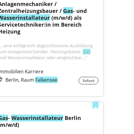
Anlagenmechaniker / 
Zentralheizungsbauer / 
Gas
- und 
Wasser
installateur
 (m/w/d) als 
Servicetechniker:in im Bereich 
Heizung
"...eine erfolgreich abgeschlossene Ausbildung 
zum Anlagenmechaniker, Heizungsbauer, 
Gas
- 
und Wasserinstallateur oder vergleichbar..."
Immobilien Karriere
Berlin, Raum
Falkensee
Vollzeit
Gas
- 
Wasser
installateur
 Berlin 
(m/w/d)