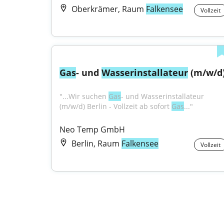
Oberkrämer, Raum
Falkensee
Vollzeit
Gas
- und 
Wasser
installateur
 (m/w/d
"...Wir suchen 
Gas
- und Wasserinstallateur 
(m/w/d) Berlin - Vollzeit ab sofort 
Gas
..."
Neo Temp GmbH
Berlin, Raum
Falkensee
Vollzeit