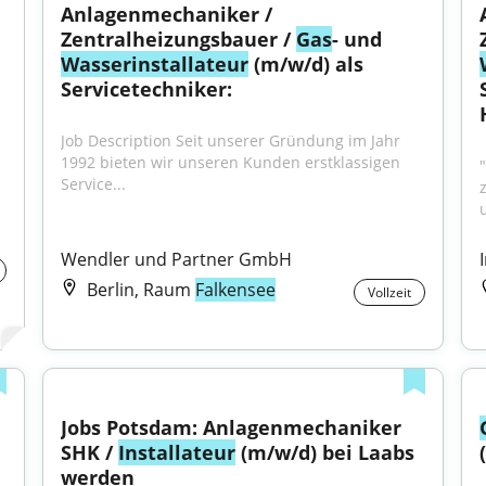
Anlagenmechaniker / 
Zentralheizungsbauer / 
Gas
- und 
Wasser
installateur
 (m/w/d) als 
Servicetechniker:
Job Description Seit unserer Gründung im Jahr 
1992 bieten wir unseren Kunden erstklassigen 
Service...
Wendler und Partner GmbH
Berlin, Raum
Falkensee
Vollzeit
Jobs Potsdam: Anlagenmechaniker 
SHK / 
Installateur
 (m/w/d) bei Laabs 
werden