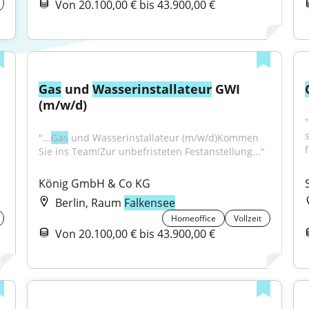
Von 20.100,00 € bis 43.900,00 €
Gas
 und 
Wasser
installateur
 GWI 
(m/w/d)
"
s
"...
Gas
 und Wasserinstallateur (m/w/d)Kommen 
f
Sie ins Team!Zur unbefristeten Festanstellung..."
König GmbH & Co KG
Berlin, Raum
Falkensee
Homeoffice
Vollzeit
Von 20.100,00 € bis 43.900,00 €