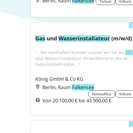
Berlin, Raum
Falkensee
Teilzeit
Vollzeit
Gas
 und 
Wasser
installateur
 (m/w/d)
"...bei namhaften Kunden suchen wir Sie als 
Gas
und Wasserinstallateur (m/w/d)Vorteile, die wir 
bietenUnbefristeter..."
König GmbH & Co KG
Berlin, Raum
Falkensee
Homeoffice
Vollzeit
Von 20.100,00 € bis 43.900,00 €