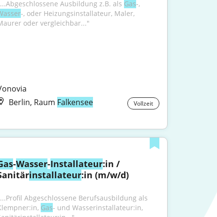
"...Abgeschlossene Ausbildung z.B. als 
Gas
-, 
Wasser
-, oder Heizungsinstallateur, Maler, 
Maurer oder vergleichbar..."
Vonovia
Berlin, Raum
Falkensee
Vollzeit
Gas
-
Wasser
-
Installateur
:in / 
Sanitär
installateur
:in (m/w/d)
"...Profil Abgeschlossene Berufsausbildung als 
Klempner:in, 
Gas
- und Wasserinstallateur:in, 