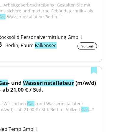
"...Arbeitgeberbeschreibung: Gestalten Sie mit 
uns sichere und moderne Gebäudetechnik – als 
Gas
-Wasserinstallateur Berlin..."
Rocksolid Personalvermittlung GmbH
Berlin, Raum
Falkensee
Vollzeit
Gas
- und 
Wasser
installateur
 (m/w/d) 
– ab 21,00 € / Std.
"...Wir suchen 
Gas
- und Wasserinstallateur 
m/w/d) – ab 21,00 € / Std. Berlin - Vollzeit 
Gas
..."
Neo Temp GmbH