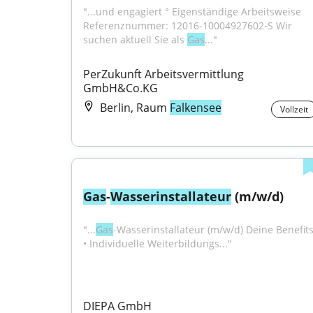
"...und engagiert ° Eigenständige Arbeitsweise 
Referenznummer: 12016-10004927602-S Wir 
suchen aktuell Sie als 
Gas
..."
PerZukunft Arbeitsvermittlung 
GmbH&Co.KG
Berlin, Raum
Falkensee
Vollzeit
Gas
-
Wasser
installateur
 (m/w/d)
"...
Gas
-Wasserinstallateur (m/w/d) Deine Benefits:
• Individuelle Weiterbildungs..."
DIEPA GmbH