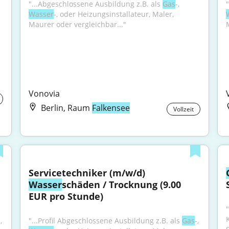
"...Abgeschlossene Ausbildung z.B. als 
Gas
-, 
Wasser
-, oder Heizungsinstallateur, Maler, 
Maurer oder vergleichbar..."
Vonovia
Berlin, Raum
Falkensee
Vollzeit
Servicetechniker (m/w/d) 
Wasser
schäden / Trocknung (9.00 
EUR pro Stunde)
-, 
"...Profil Abgeschlossene Ausbildung z.B. als 
Gas
-, 