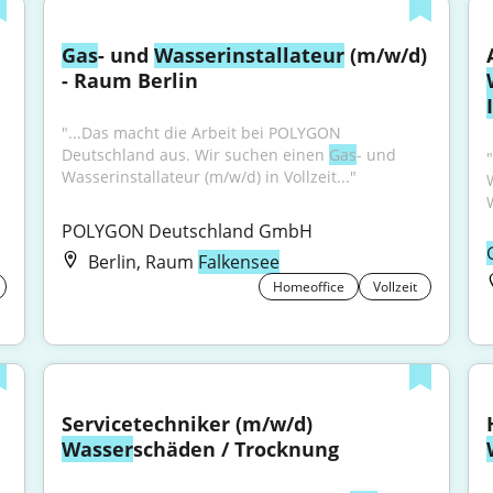
Gas
- und 
Wasser
installateur
 (m/w/d) 
- Raum Berlin
"...Das macht die Arbeit bei POLYGON 
Deutschland aus. Wir suchen einen 
Gas
- und 
Wasserinstallateur (m/w/d) in Vollzeit..."
POLYGON Deutschland GmbH
Berlin, Raum
Falkensee
Homeoffice
Vollzeit
Servicetechniker (m/w/d) 
Wasser
schäden / Trocknung