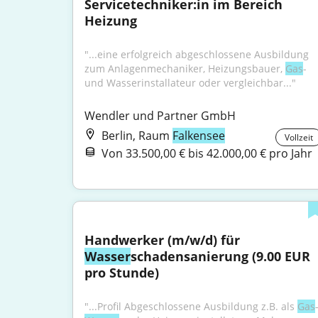
Servicetechniker:in im Bereich 
Heizung
"...eine erfolgreich abgeschlossene Ausbildung 
zum Anlagenmechaniker, Heizungsbauer, 
Gas
- 
und Wasserinstallateur oder vergleichbar..."
Wendler und Partner GmbH
Berlin, Raum
Falkensee
Vollzeit
Von 33.500,00 € bis 42.000,00 € pro Jahr
Handwerker (m/w/d) für 
Wasser
schadensanierung (9.00 EUR 
pro Stunde)
"...Profil Abgeschlossene Ausbildung z.B. als 
Gas