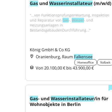
Gas
 und 
Wasser
installateur
 (m/w/d)
"...von FunktionsprüfungenWartung, Inspektion 
und Reparatur von 
Gas
-, 
Wasser
- und 
Heizungsanlagen in 
BestandsgebäudenDurchführung..."
König GmbH & Co KG
Oranienburg, Raum
Falkensee
Homeoffice
Vollzeit
Von 20.100,00 € bis 43.900,00 €
Gas
- und 
Wasser
installateur
/in für 
Wohnobjekte in Berlin