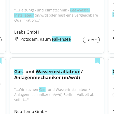
"...Heizungs- und Klimatechnik / 
Gas-Wasser
Installateur
 (m/w/d) oder hast eine vergleichbare 
Qualifikation..."
Laabs GmbH
Potsdam, Raum
Falkensee
Teilzeit
Gas
- und 
Wasser
installateur
 / 
Anlagenmechaniker (m/w/d)
 
"...Wir suchen 
Gas
- und Wasserinstallateur / 
Anlagenmechaniker (m/w/d) Berlin - Vollzeit ab 
(
sofort..."
Neo Temp GmbH