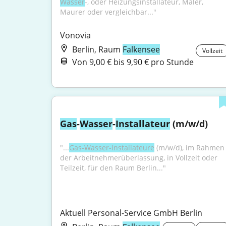
Wasser
-, oder Heizungsinstallateur, Maler, 
Maurer oder vergleichbar..."
Vonovia
Berlin, Raum
Falkensee
Vollzeit
Von 9,00 € bis 9,90 € pro Stunde
Gas
-
Wasser
-
Installateur
 (m/w/d)
"...
Gas-Wasser-Installateure
 (m⁠/⁠w⁠/⁠d), im Rahmen 
der Arbeitnehmerüberlassung, in Vollzeit oder 
Teilzeit, für den Raum Berlin..."
Aktuell Personal-Service GmbH Berlin