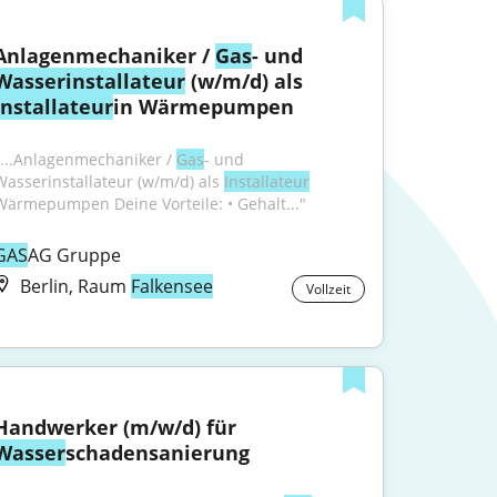
Anlagenmechaniker / 
Gas
- und 
Wasser
installateur
 (w/m/d) als 
Installateur
in Wärmepumpen
"...Anlagenmechaniker / 
Gas
- und 
Wasserinstallateur (w/m/d) als 
Installateur
Wärmepumpen Deine Vorteile: • Gehalt..."
GAS
AG Gruppe
Berlin, Raum
Falkensee
Vollzeit
Handwerker (m/w/d) für 
Wasser
schadensanierung