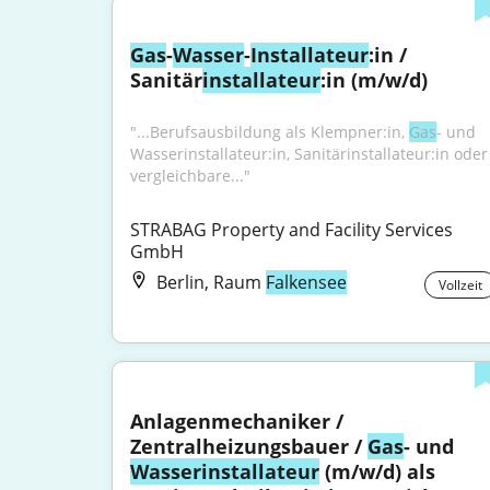
Gas
-
Wasser
-
Installateur
:in / 
Sanitär
installateur
:in (m/w/d)
"...Berufsausbildung als Klempner:in, 
Gas
- und 
Wasserinstallateur:in, Sanitärinstallateur:in oder 
vergleichbare..."
STRABAG Property and Facility Services 
GmbH
Berlin, Raum
Falkensee
Vollzeit
Anlagenmechaniker / 
Zentralheizungsbauer / 
Gas
- und 
Wasser
installateur
 (m/w/d) als 