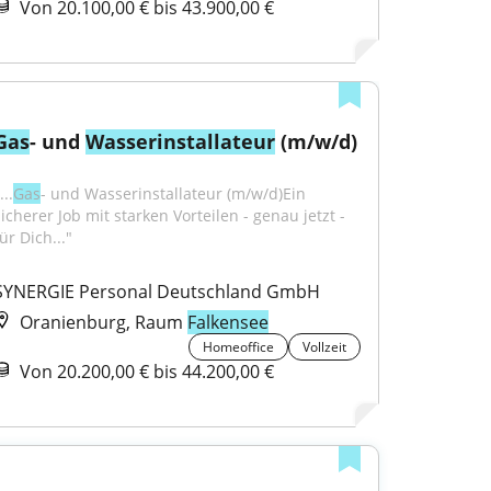
Von 20.100,00 € bis 43.900,00 €
Gas
- und 
Wasser
installateur
 (m/w/d)
...
Gas
- und Wasserinstallateur (m/w/d)Ein 
icherer Job mit starken Vorteilen - genau jetzt - 
ür Dich..."
SYNERGIE Personal Deutschland GmbH
Oranienburg, Raum
Falkensee
Homeoffice
Vollzeit
Von 20.200,00 € bis 44.200,00 €