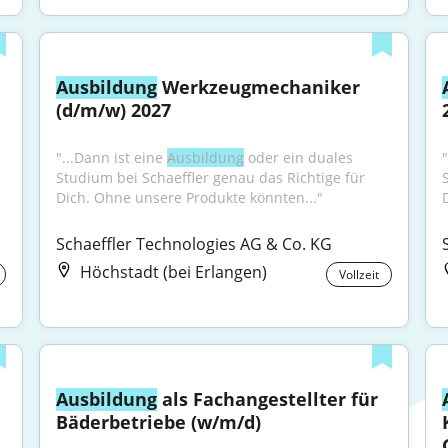
Ausbildung
 Werkzeugmechaniker 
(d/m/w) 2027
"...Dann ist eine 
Ausbildung
 oder ein duales 
"
Studium bei Schaeffler genau das Richtige für 
Dich. Ohne unsere Produkte könnten..."
Schaeffler Technologies AG & Co. KG
Höchstadt (bei Erlangen)
Vollzeit
Ausbildung
 als Fachangestellter für 
Bäderbetriebe (w/m/d)