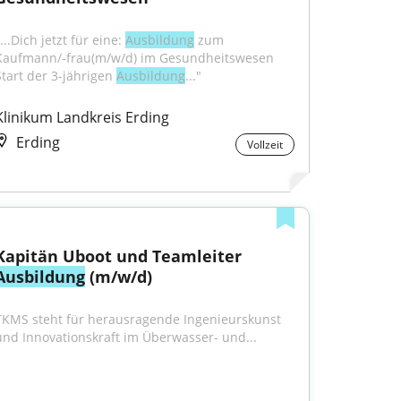
...Dich jetzt für eine: 
Ausbildung
 zum 
Kaufmann/-frau(m/w/d) im Gesundheitswesen 
Start der 3-jährigen 
Ausbildung
..."
Klinikum Landkreis Erding
Erding
Vollzeit
Kapitän Uboot und Teamleiter 
Ausbildung
 (m/w/d)
TKMS steht für herausragende Ingenieurskunst 
und Innovationskraft im Überwasser- und...