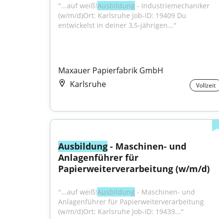
"...auf weiß!
Ausbildung
 - Industriemechaniker 
(w/m/d)Ort: Karlsruhe Job-ID: 19409 Du 
entwickelst in deiner 3,5-jährigen..."
Maxauer Papierfabrik GmbH
Karlsruhe
Vollzeit
Ausbildung
 - Maschinen- und 
Anlagenführer für 
Papierweiterverarbeitung (w/m/d)
"...auf weiß!
Ausbildung
 - Maschinen- und 
Anlagenführer für Papierweiterverarbeitung 
(w/m/d)Ort: Karlsruhe Job-ID: 19439..."