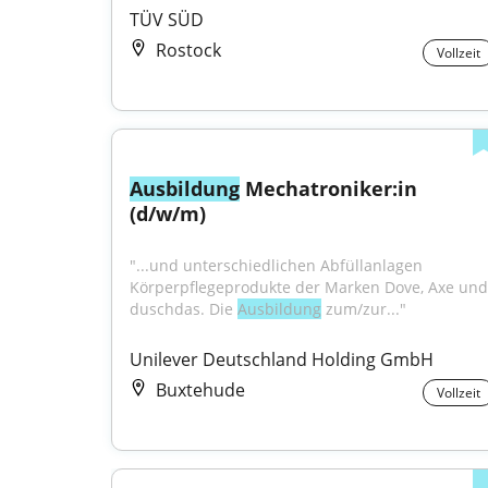
TÜV SÜD
Rostock
Vollzeit
Ausbildung
 Mechatroniker:in 
(d/w/m)
"...und unterschiedlichen Abfüllanlagen 
Körperpflegeprodukte der Marken Dove, Axe und 
duschdas. Die 
Ausbildung
 zum/zur..."
Unilever Deutschland Holding GmbH
Buxtehude
Vollzeit