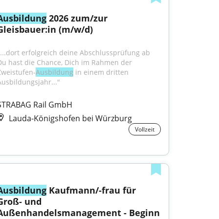
Ausbildung
 2026 zum/zur 
Gleisbauer:in (m/w/d)
"...dort erfolgreich deine Abschlussprüfung ab 
Du hast die Chance, Dich im Rahmen der 
Zweistufen-
Ausbildung
 in einem dritten 
Ausbildungsjahr..."
STRABAG Rail GmbH
Lauda-Königshofen bei Würzburg
Vollzeit
Ausbildung
 Kaufmann/-frau für 
Groß- und 
Außenhandelsmanagement - Beginn 