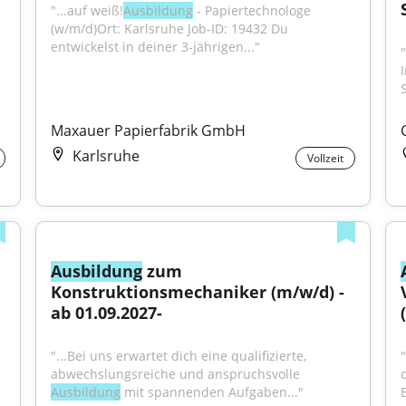
"...auf weiß!
Ausbildung
 - Papiertechnologe 
(w/m/d)Ort: Karlsruhe Job-ID: 19432 Du 
entwickelst in deiner 3-jährigen..."
Maxauer Papierfabrik GmbH
Karlsruhe
Vollzeit
Ausbildung
 zum 
Konstruktionsmechaniker (m/w/d) -
ab 01.09.2027-
"...Bei uns erwartet dich eine qualifizierte, 
abwechslungsreiche und anspruchsvolle 
Ausbildung
 mit spannenden Aufgaben..."