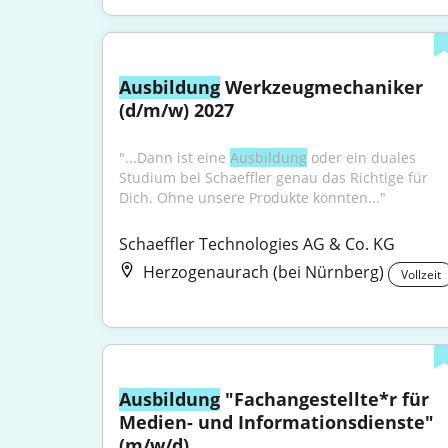
Ausbildung
 Werkzeugmechaniker 
(d/m/w) 2027
"...Dann ist eine 
Ausbildung
 oder ein duales 
Studium bei Schaeffler genau das Richtige für 
Dich. Ohne unsere Produkte könnten..."
Schaeffler Technologies AG & Co. KG
Herzogenaurach (bei Nürnberg)
Vollzeit
Ausbildung
 "Fachangestellte*r für 
Medien- und Informationsdienste" 
(m/w/d)