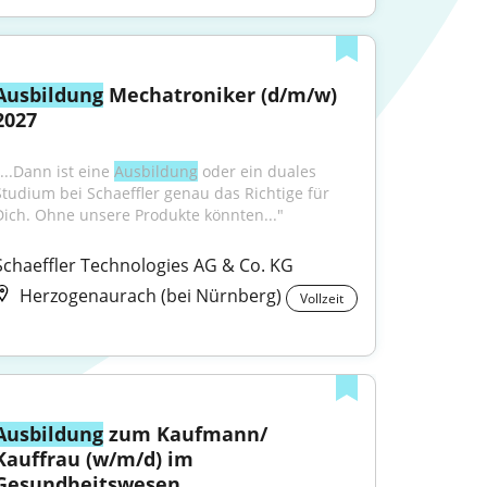
Ausbildung
 Mechatroniker (d/m/w) 
2027
...Dann ist eine 
Ausbildung
 oder ein duales 
Studium bei Schaeffler genau das Richtige für 
Dich. Ohne unsere Produkte könnten..."
Schaeffler Technologies AG & Co. KG
Herzogenaurach (bei Nürnberg)
Vollzeit
Ausbildung
 zum Kaufmann/ 
Kauffrau (w/m/d) im 
Gesundheitswesen