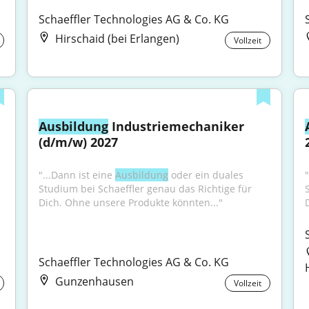
Schaeffler Technologies AG & Co. KG
Hirschaid (bei Erlangen)
Vollzeit
Ausbildung
 Industriemechaniker 
(d/m/w) 2027
"...Dann ist eine 
Ausbildung
 oder ein duales 
"
Studium bei Schaeffler genau das Richtige für 
Dich. Ohne unsere Produkte könnten..."
Schaeffler Technologies AG & Co. KG
Gunzenhausen
Vollzeit