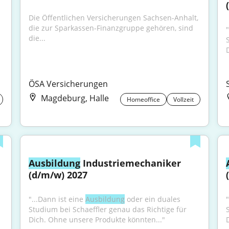
Die Öffentlichen Versicherungen Sachsen-Anhalt, 
die zur Sparkassen-Finanzgruppe gehören, sind 
"
die...
ÖSA Versicherungen
Magdeburg, Halle
Homeoffice
Vollzeit
Ausbildung
 Industriemechaniker 
(d/m/w) 2027
"...Dann ist eine 
Ausbildung
 oder ein duales 
"
Studium bei Schaeffler genau das Richtige für 
Dich. Ohne unsere Produkte könnten..."