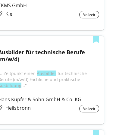
TKMS GmbH
Kiel
Vollzeit
Ausbilder für technische Berufe 
(m/w/d)
"...Zeitpunkt einen 
Ausbilder
 für technische 
Berufe (m/w/d) Fachliche und praktische 
Ausbildung
..."
Hans Kupfer & Sohn GmbH & Co. KG
Heilsbronn
Vollzeit