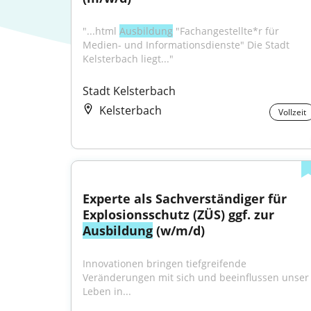
"...html 
Ausbildung
 "Fachangestellte*r für 
Medien- und Informationsdienste" Die Stadt 
Kelsterbach liegt..."
Stadt Kelsterbach
Kelsterbach
Vollzeit
Experte als Sachverständiger für 
Explosionsschutz (ZÜS) ggf. zur 
Ausbildung
 (w/m/d)
Innovationen bringen tiefgreifende 
Veränderungen mit sich und beeinflussen unser 
Leben in...