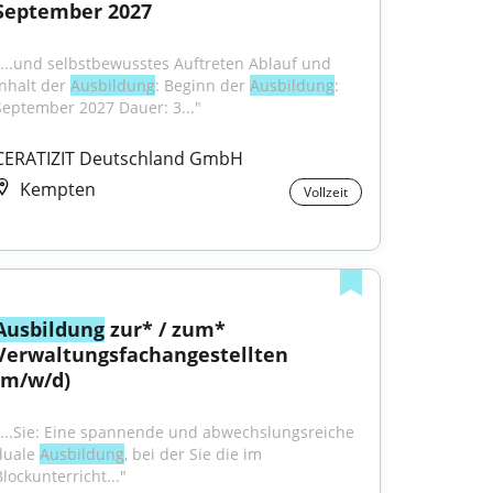
September 2027
"...und selbstbewusstes Auftreten Ablauf und 
Inhalt der 
Ausbildung
: Beginn der 
Aus­bil­dung
: 
Sep­tem­ber 2027 Dauer: 3..."
CERATIZIT Deutschland GmbH
Kempten
Vollzeit
Ausbildung
 zur* / zum* 
Verwaltungsfachangestellten 
(m/w/d)
"...Sie: Eine spannende und abwechslungsreiche 
duale 
Ausbildung
, bei der Sie die im 
Blockunterricht..."