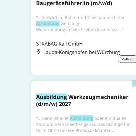
Baugeräteführer:in (m/w/d)
"...(m/w/d) im Bahn- und Gleisbau nach der 
Ausbildung
 vielfältige 
Weiterbildungsmöglichkeiten kostenlose..."
STRABAG Rail GmbH
Lauda-Königshofen bei Würzburg
Vollzeit
Ausbildung
 Werkzeugmechaniker 
(d/m/w) 2027
"...Dann ist eine 
Ausbildung
 oder ein duales 
Studium bei Schaeffler genau das Richtige für 
Dich. Ohne unsere Produkte könnten..."