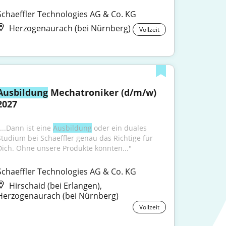
Schaeffler Technologies AG & Co. KG
Herzogenaurach (bei Nürnberg)
Vollzeit
Ausbildung
 Mechatroniker (d/m/w) 
2027
...Dann ist eine 
Ausbildung
 oder ein duales 
Studium bei Schaeffler genau das Richtige für 
Dich. Ohne unsere Produkte könnten..."
Schaeffler Technologies AG & Co. KG
Hirschaid (bei Erlangen),
Herzogenaurach (bei Nürnberg)
Vollzeit