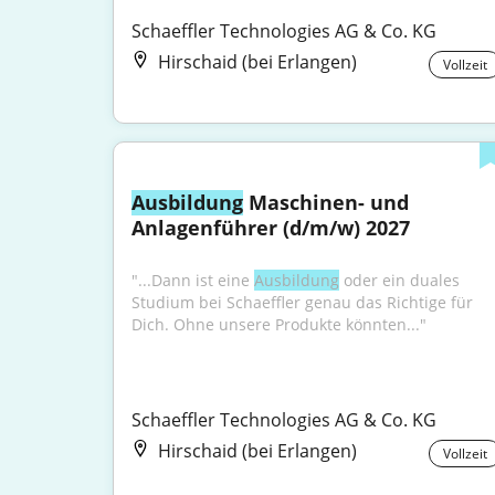
Schaeffler Technologies AG & Co. KG
Hirschaid (bei Erlangen)
Vollzeit
Ausbildung
 Maschinen- und 
Anlagenführer (d/m/w) 2027
"...Dann ist eine 
Ausbildung
 oder ein duales 
Studium bei Schaeffler genau das Richtige für 
Dich. Ohne unsere Produkte könnten..."
Schaeffler Technologies AG & Co. KG
Hirschaid (bei Erlangen)
Vollzeit