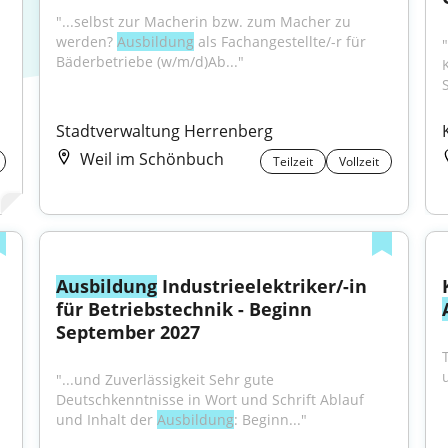
"...selbst zur Macherin bzw. zum Macher zu 
werden? 
Ausbildung
 als Fachangestellte/-r für 
"
Bäderbetriebe (w/m/d)Ab..."
Stadtverwaltung Herrenberg
Weil im Schönbuch
Teilzeit
Vollzeit
Ausbildung
 Industrieelektriker/-in 
für Betriebstechnik - Beginn 
September 2027
"...und Zuverlässigkeit Sehr gute 
Deutschkenntnisse in Wort und Schrift Ablauf 
und Inhalt der 
Ausbildung
: Beginn..."