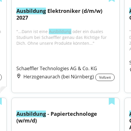
Ausbildung
 Elektroniker (d/m/w) 
2027
 
"...Dann ist eine 
Ausbildung
 oder ein duales 
Studium bei Schaeffler genau das Richtige für 
Dich. Ohne unsere Produkte könnten..."
Schaeffler Technologies AG & Co. KG
Herzogenaurach (bei Nürnberg)
Vollzeit
Ausbildung
 - Papiertechnologe 
(w/m/d)