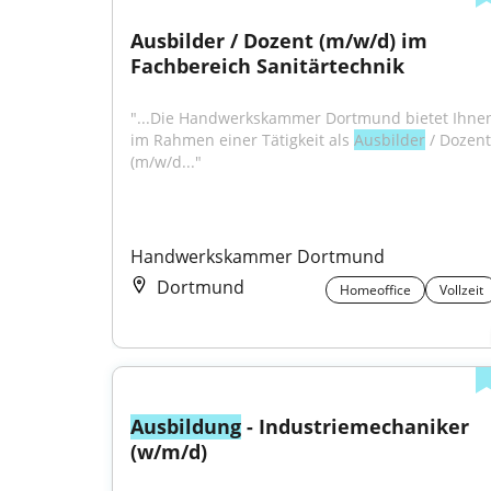
Ausbilder / Dozent (m/w/d) im 
Fachbereich Sanitärtechnik
"...Die Handwerkskammer Dortmund bietet Ihnen
im Rahmen einer Tätigkeit als 
Ausbilder
 / Dozent 
(m/w/d..."
Handwerkskammer Dortmund
Dortmund
Homeoffice
Vollzeit
Ausbildung
 - Industriemechaniker 
(w/m/d)