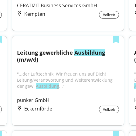
CERATIZIT Business Services GmbH
Kempten
Vollzeit
Leitung gewerbliche 
Ausbildung
(m/w/d)
"...der Lufttechnik. Wir freuen uns auf Dich! 
Leitung/Verantwortung und Weiterentwicklung 
der gew. 
Ausbildung
..."
punker GmbH
Eckernförde
Vollzeit