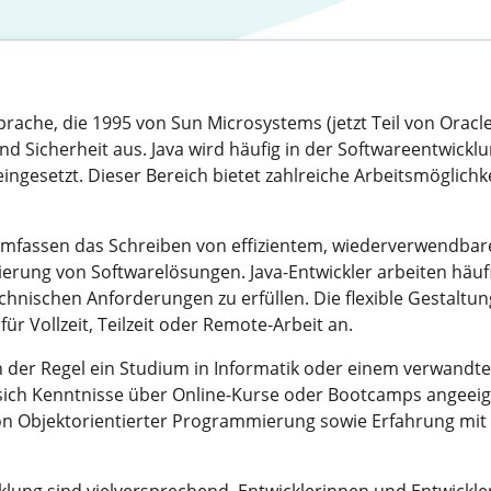
prache, die 1995 von Sun Microsystems (jetzt Teil von Oracle
und Sicherheit aus. Java wird häufig in der Softwareentwic
esetzt. Dieser Bereich bietet zahlreiche Arbeitsmöglichkei
 umfassen das Schreiben von effizientem, wiederverwendb
erung von Softwarelösungen. Java-Entwickler arbeiten häuf
nischen Anforderungen zu erfüllen. Die flexible Gestaltung 
ür Vollzeit, Teilzeit oder Remote-Arbeit an.
 in der Regel ein Studium in Informatik oder einem verwandte
 sich Kenntnisse über Online-Kurse oder Bootcamps angeeig
 von Objektorientierter Programmierung sowie Erfahrung m