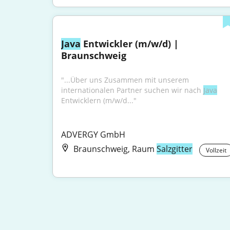
Java
 Entwickler (m/w/d) | 
Braunschweig
"...Über uns Zusammen mit unserem 
internationalen Partner suchen wir nach 
Java
Entwicklern (m/w/d..."
ADVERGY GmbH
Braunschweig, Raum
Salzgitter
Vollzeit