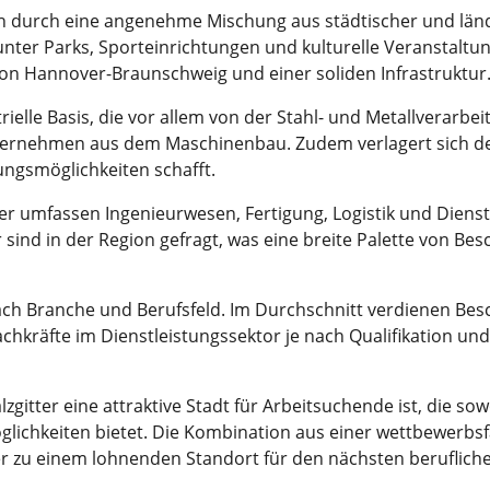
sich durch eine angenehme Mischung aus städtischer und län
arunter Parks, Sporteinrichtungen und kulturelle Veranstalt
on Hannover-Braunschweig und einer soliden Infrastruktur
trielle Basis, die vor allem von der Stahl- und Metallverarbe
nternehmen aus dem Maschinenbau. Zudem verlagert sich de
ungsmöglichkeiten schafft.
tter umfassen Ingenieurwesen, Fertigung, Logistik und Diens
ind in der Region gefragt, was eine breite Palette von Be
 nach Branche und Berufsfeld. Im Durchschnitt verdienen Besc
achkräfte im Dienstleistungssektor je nach Qualifikation un
gitter eine attraktive Stadt für Arbeitsuchende ist, die sow
möglichkeiten bietet. Die Kombination aus einer wettbewer
zu einem lohnenden Standort für den nächsten beruflichen