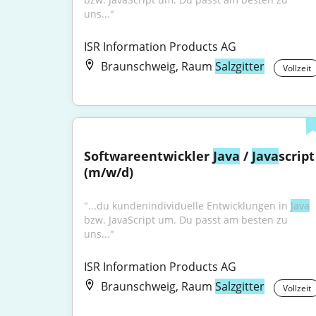
uns..."
ISR Information Products AG
Braunschweig, Raum
Salzgitter
Vollzeit
Softwareentwickler 
Java
 / 
Java
script 
(m/w/d)
"...du kundenindividuelle Entwicklungen in 
Java
bzw. JavaScript um. Du passt am besten zu 
uns..."
ISR Information Products AG
Braunschweig, Raum
Salzgitter
Vollzeit