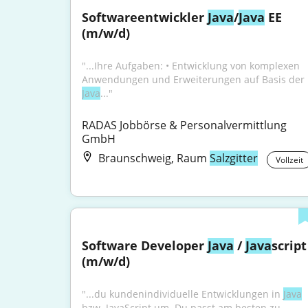
Softwareentwickler 
Java
/
Java
 EE 
(m/w/d)
"...Ihre Aufgaben: • Entwicklung von komplexen 
Anwendungen und Erweiterungen auf Basis der 
Java
..."
RADAS Jobbörse & Personalvermittlung 
GmbH
Braunschweig, Raum
Salzgitter
Vollzeit
Software Developer 
Java
 / 
Java
script 
(m/w/d)
"...du kundenindividuelle Entwicklungen in 
Java
bzw. JavaScript um. Du passt am besten zu 