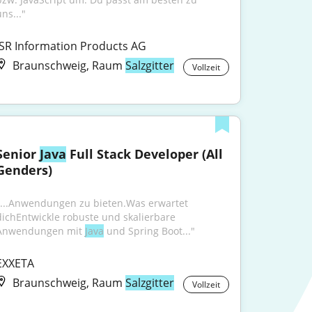
ns..."
ISR Information Products AG
Braunschweig, Raum
Salzgitter
Vollzeit
Senior 
Java
 Full Stack Developer (All 
Genders)
"...Anwendungen zu bieten.Was erwartet 
dichEntwickle robuste und skalierbare 
Anwendungen mit 
Java
 und Spring Boot..."
EXXETA
Braunschweig, Raum
Salzgitter
Vollzeit