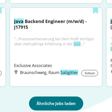
Java
 Backend Engineer (m/w/d) - 
J17915
"...Prozessverbesserung bei Dein Profil Verfügst 
über mehrjährige Erfahrung in der 
Java
..."
Exclusive Associates
Braunschweig, Raum
Salzgitter
Vollzeit
Ähnliche Jobs laden