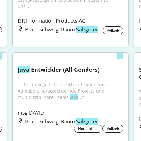
uns..."
u
ISR Information Products AG
Braunschweig, Raum
Salzgitter
Vollzeit
Java
 Entwickler (All Genders)
"...Technologien. Freu dich auf spannende 
Aufgaben, herausfordernde Projekte und 
multidisziplinäre Teams.
Java
..."
msg DAVID
Braunschweig, Raum
Salzgitter
Homeoffice
Vollzeit