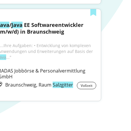
Java
/
Java
 EE Softwareentwickler 
(m/w/d) in Braunschweig
"...Ihre Aufgaben: • Entwicklung von komplexen 
Anwendungen und Erweiterungen auf Basis der 
Java
..."
RADAS Jobbörse & Personalvermittlung 
GmbH
Braunschweig, Raum
Salzgitter
Vollzeit