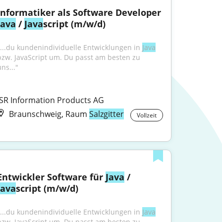
Informatiker als Software Developer 
Java
 / 
Java
script (m/w/d)
"...du kundenindividuelle Entwicklungen in 
Java
bzw. JavaScript um. Du passt am besten zu 
ns..."
ISR Information Products AG
Braunschweig, Raum
Salzgitter
Vollzeit
Entwickler Software für 
Java
 / 
Java
script (m/w/d)
"...du kundenindividuelle Entwicklungen in 
Java
bzw. JavaScript um. Du passt am besten zu 