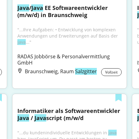
Java
/
Java
 EE Softwareentwickler 
(m/w/d) in Braunschweig
"...Ihre Aufgaben: • Entwicklung von komplexen 
Anwendungen und Erweiterungen auf Basis der 
Java
..."
u
RADAS Jobbörse & Personalvermittlung 
GmbH
Braunschweig, Raum
Salzgitter
Vollzeit
Informatiker als Softwareentwickler 
Java
 / 
Java
script (m/w/d
"...du kundenindividuelle Entwicklungen in 
Java
bzw. JavaScript um. Du passt am besten zu 