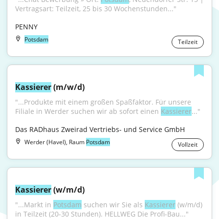
Vertragsart: Teilzeit, 25 bis 30 Wochenstunden..."
PENNY
Potsdam
Teilzeit
Kassierer
 (m/w/d)
"...Produkte mit einem großen Spaßfaktor. Für unsere 
Filiale in Werder suchen wir ab sofort einen 
Kassierer
..."
Das RADhaus Zweirad Vertriebs- und Service GmbH
Werder (Havel), Raum
Potsdam
Vollzeit
Kassierer
 (w/m/d)
"...Markt in 
Potsdam
 suchen wir Sie als 
Kassierer
 (w/m/d) 
in Teilzeit (20-30 Stunden). HELLWEG Die Profi-Bau..."