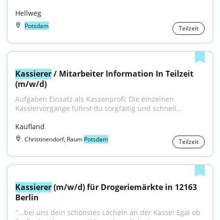
Hellweg
Potsdam
Teilzeit
Kassierer
 / Mitarbeiter Information In Teilzeit 
(m/w/d)
Aufgaben Einsatz als Kassenprofi: Die einzelnen 
Kassiervorgänge führst du sorgfältig und schnell...
Kaufland
Christinendorf, Raum
Potsdam
Teilzeit
Kassierer
 (m/w/d) für Drogeriemärkte in 12163 
Berlin
"...bei uns dein schönstes Lächeln an der Kasse! Egal ob 