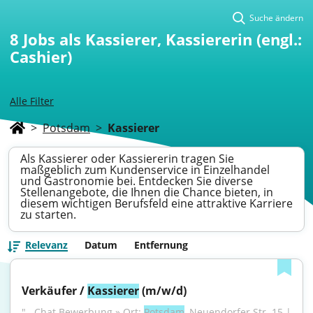
Suche ändern
8
Jobs als Kassierer, Kassiererin (engl.:
Cashier)
Alle Filter
>
Potsdam
>
Kassierer
Als Kassierer oder Kassiererin tragen Sie
maßgeblich zum Kundenservice in Einzelhandel
und Gastronomie bei. Entdecken Sie diverse
Stellenangebote, die Ihnen die Chance bieten, in
diesem wichtigen Berufsfeld eine attraktive Karriere
zu starten.
Relevanz
Datum
Entfernung
Verkäufer / 
Kassierer
 (m/w/d)
"...Chat Bewerbung » Ort: 
Potsdam
, Neuendorfer Str. 15 | 