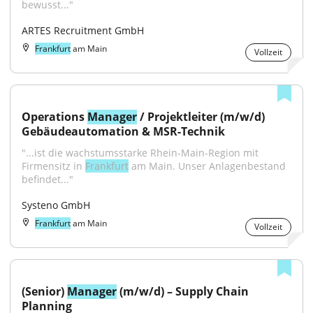
bewusst..."
ARTES Recruitment GmbH
Frankfurt
am Main
Vollzeit
Operations 
Manager
 / Projektleiter (m/w/d) 
Gebäudeautomation & MSR-Technik
"...ist die wachstumsstarke Rhein-Main-Region mit 
Firmensitz in 
Frankfurt
 am Main. Unser Anlagenbestand 
befindet..."
Systeno GmbH
Frankfurt
am Main
Vollzeit
(Senior) 
Manager
 (m/w/d) – Supply Chain 
Planning