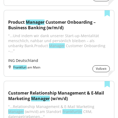
Product 
Manager
 Customer Onboarding – 
Business Banking (w/m/d)
"...Und indem wir dank unserer Start-up-Mentalität 
menschlich, nahbar und persönlich bleiben – als 
unbanky Bank.Product 
Manager
 Customer Onboarding 
–..."
ING Deutschland
Frankfurt
am Main
Vollzeit
Customer Relationship Management & E-Mail 
Marketing 
Manager
 (w/m/d)
"...Relationship Management & E-Mail Marketing 
Manager
 (w/m/d) am Standort 
FrankfurtIn
 CRM, 
datengetriebenen..."