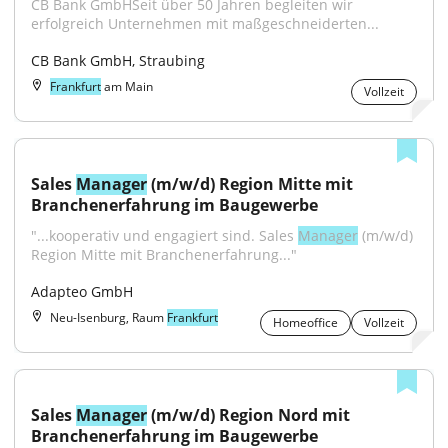
CB Bank GmbHSeit über 50 Jahren begleiten wir 
erfolgreich Unternehmen mit maßgeschneiderten...
CB Bank GmbH, Straubing
Frankfurt
am Main
Vollzeit
Sales 
Manager
 (m/w/d) Region Mitte mit 
Branchenerfahrung im Baugewerbe
"...kooperativ und engagiert sind. Sales 
Manager
 (m/w/d) 
Region Mitte mit Branchenerfahrung..."
Adapteo GmbH
Neu-Isenburg, Raum
Frankfurt
Homeoffice
Vollzeit
Sales 
Manager
 (m/w/d) Region Nord mit 
Branchenerfahrung im Baugewerbe