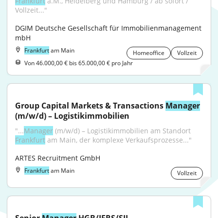
Frankfurt
 a.M., Heidelberg und Hamburg / ab sofort / 
Vollzeit..."
DGIM Deutsche Gesellschaft für Immobilienmanagement 
mbH
Frankfurt
am Main
Homeoffice
Vollzeit
Von 46.000,00 € bis 65.000,00 € pro Jahr
Group Capital Markets & Transactions 
Manager
(m/w/d) – Logistikimmobilien
"...
Manager
 (m/w/d) – Logistikimmobilien am Standort 
Frankfurt
 am Main, der komplexe Verkaufsprozesse..."
ARTES Recruitment GmbH
Frankfurt
am Main
Vollzeit