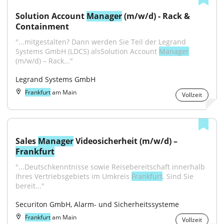
Solution Account 
Manager
 (m/w/d) - Rack & 
Containment
"...mitgestalten? Dann werden Sie Teil der Legrand 
Systems GmbH (LDCS) alsSolution Account 
Manager
(m/w/d) – Rack..."
Legrand Systems GmbH
Frankfurt
am Main
Vollzeit
Sales 
Manager
 Videosicherheit (m/w/d) – 
Frankfurt
"...Deutschkenntnisse sowie Reisebereitschaft innerhalb 
Ihres Vertriebsgebiets im Umkreis 
Frankfurt
. Sind Sie 
bereit..."
Securiton GmbH, Alarm- und Sicherheitssysteme
Frankfurt
am Main
Vollzeit