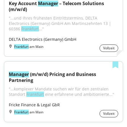
Key Account 
Manager
 – Telecom Solutions 
(m/w/d)
"...und Ihres frühesten Eintrittstermins. DELTA 
Electronics (Germany) GmbH Am Martinszehnten 13 | 
60386 
Frankfurt
..."
DELTA Electronics (Germany) GmbH
Frankfurt
am Main
Vollzeit
Manager
 (m/w/d) Pricing and Business 
Partnering
"...komplexer Mandate suchen wir für den zentralen 
Standort 
Frankfurt
 eine erfahrene und ambitionierte..."
Fricke Finance & Legal GbR
Frankfurt
am Main
Vollzeit