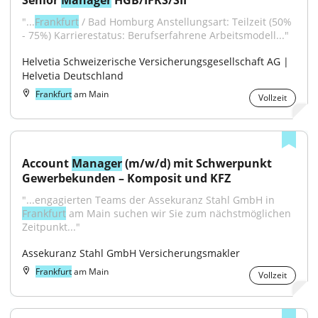
Senior 
Manager
 HGB/IFRS/SII
"...
Frankfurt
 / Bad Homburg Anstellungsart: Teilzeit (50% 
- 75%) Karrierestatus: Berufserfahrene Arbeitsmodell..."
Helvetia Schweizerische Versicherungsgesellschaft AG | 
Helvetia Deutschland
Frankfurt
am Main
Vollzeit
Account 
Manager
 (m/w/d) mit Schwerpunkt 
Gewerbekunden – Komposit und KFZ
"...engagierten Teams der Assekuranz Stahl GmbH in 
Frankfurt
 am Main suchen wir Sie zum nächstmöglichen 
Zeitpunkt..."
Assekuranz Stahl GmbH Versicherungsmakler
Frankfurt
am Main
Vollzeit