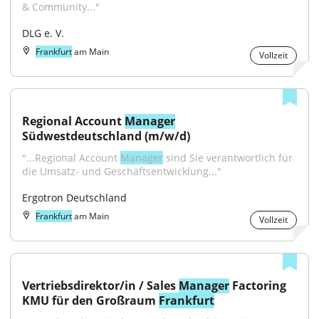
& Community..."
DLG e. V.
Frankfurt
am Main
Vollzeit
Regional Account 
Manager
Südwestdeutschland (m/w/d)
"...Regional Account 
Manager
 sind Sie verantwortlich für 
die Umsatz- und Geschäftsentwicklung..."
Ergotron Deutschland
Frankfurt
am Main
Vollzeit
Vertriebsdirektor/in / Sales 
Manager
 Factoring 
KMU für den Großraum 
Frankfurt