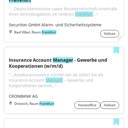
Frankfurt
"...Deutschkenntnisse sowie Reisebereitschaft innerhalb 
Ihres Vertriebsgebiets im Umkreis 
Frankfurt
..."
Securiton GmbH Alarm- und Sicherheitssysteme
Bad Vilbel, Raum
Frankfurt
Vollzeit
Insurance Account 
Manager
 - Gewerbe und 
Kooperationen (w/m/d)
"...Assekuranzservice suchen wir ab sofort Sie als 
Insurance Account 
Manager
 – Gewerbe und 
Kooperationen (w/m/d..."
CRONBANK AG
Dreieich, Raum
Frankfurt
Homeoffice
Vollzeit