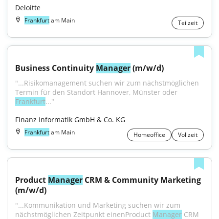
Deloitte
Frankfurt
am Main
Teilzeit
Business Continuity 
Manager
 (m/w/d)
"...Risikomanagement suchen wir zum nächstmöglichen 
Termin für den Standort Hannover, Münster oder 
Frankfurt
..."
Finanz Informatik GmbH & Co. KG
Frankfurt
am Main
Homeoffice
Vollzeit
Product 
Manager
 CRM & Community Marketing 
(m/w/d)
"...Kommunikation und Marketing suchen wir zum 
nächstmöglichen Zeitpunkt einenProduct 
Manager
 CRM 