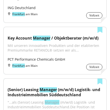
ING Deutschland
Frankfurt
am Main
Vollzeit
Key Account 
Manager
 / Objektberater (m/w/d)
Mit unseren innovativen Produkten und der etablierten 
Premiummarke RETANOL® setzen wir als...
PCT Performance Chemicals GmbH
Frankfurt
am Main
Vollzeit
(Senior) Leasing 
Manager
 (m/w/d) Logistik- und 
Industrieimmobilien Süddeutschland
"...als (Senior) Leasing 
Manager
 (m/w/d) Logistik- und 
Industrieimmobilien Süddeutschland.Die Position ist 