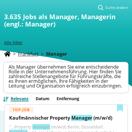
Suche ändern
3.635
Jobs als Manager, Managerin
(engl.: Manager)
Alle Filter
>
Frankfurt
>
Manager
Als Manager übernehmen Sie eine entscheidende
Rolle in der Unternehmensführung. Hier finden Sie
zahlreiche Stellenangebote für Führungskräfte, die
es Ihnen ermöglichen, Ihre Fähigkeiten in der
Leitung und Organisation erfolgreich einzubringen.
Relevanz
Datum
Entfernung
TOP-JOB
Kaufmännischer Property 
Manager
 (m/w/d)
"...Property 
Manager
 (m/w/d) Berlin, Düsseldorf, 