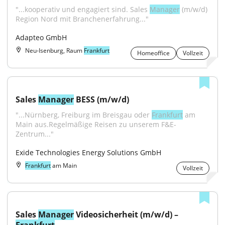
"...kooperativ und engagiert sind. Sales 
Manager
 (m/w/d) 
Region Nord mit Branchenerfahrung..."
Adapteo GmbH
Neu-Isenburg, Raum
Frankfurt
Homeoffice
Vollzeit
Sales 
Manager
 BESS (m/w/d)
"...Nürnberg, Freiburg im Breisgau oder 
Frankfurt
 am 
Main aus.Regelmäßige Reisen zu unserem F&E-
Zentrum..."
Exide Technologies Energy Solutions GmbH
Frankfurt
am Main
Vollzeit
Sales 
Manager
 Videosicherheit (m/w/d) – 