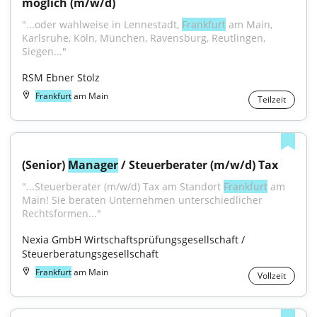
möglich (m/w/d)
"...oder wahlweise in Lennestadt, 
Frankfurt
 am Main, 
Karlsruhe, Köln, München, Ravensburg, Reutlingen, 
Siegen..."
RSM Ebner Stolz
Frankfurt
am Main
Teilzeit
(Senior) 
Manager
 / Steuerberater (m/w/d) Tax
"...Steuerberater (m/w/d) Tax am Standort 
Frankfurt
 am 
Main! Sie beraten Unternehmen unterschiedlicher 
Rechtsformen..."
Nexia GmbH Wirtschaftsprüfungsgesellschaft / 
Steuerberatungsgesellschaft
Frankfurt
am Main
Vollzeit