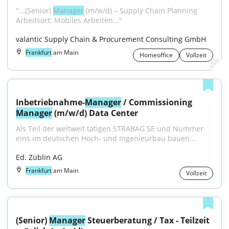
"...(Senior) 
Manager
 (m/w/d) – Supply Chain Planning 
Arbeitsort: Mobiles Arbeiten..."
valantic Supply Chain & Procurement Consulting GmbH
Frankfurt
am Main
Homeoffice
Vollzeit
Inbetriebnahme-
Manager
 / Commissioning 
Manager
 (m/w/d) Data Center
Als Teil der weltweit tätigen STRABAG SE und Nummer 
eins im deutschen Hoch- und Ingenieurbau bauen...
Ed. Züblin AG
Frankfurt
am Main
Vollzeit
(Senior) 
Manager
 Steuerberatung / Tax - Teilzeit 