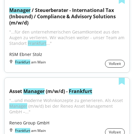
Manager
 / Steuerberater - International Tax 
(Inbound) / Compliance & Advisory Solutions 
(m/w/d)
"...für den unternehmerischen Gesamtkontext aus den 
Augen zu verlieren. Wir wachsen weiter - unser Team am 
Standort 
Frankfurt
..."
RSM Ebner Stolz
Frankfurt
am Main
Vollzeit
Asset 
Manager
 (m/w/d) - 
Frankfurt
"...und moderne Wohnkonzepte zu generieren. Als Asset 
Manager
 (m/w/d) bei der Reneo Asset Management 
GmbH –..."
Reneo Group GmbH
Frankfurt
am Main
Vollzeit