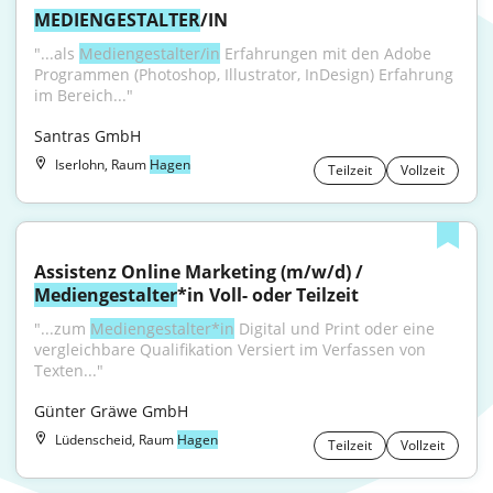
MEDIENGESTALTER
/IN
"...als 
Mediengestalter/in
 Erfahrungen mit den Adobe 
Programmen (Photoshop, Illustrator, InDesign) Erfahrung 
im Bereich..."
Santras GmbH
Iserlohn, Raum
Hagen
Teilzeit
Vollzeit
Assistenz Online Marketing (m/w/d) / 
Mediengestalter
*in Voll- oder Teilzeit
"...zum 
Mediengestalter*in
 Digital und Print oder eine 
vergleichbare Qualifikation Versiert im Verfassen von 
Texten..."
Günter Gräwe GmbH
Lüdenscheid, Raum
Hagen
Teilzeit
Vollzeit