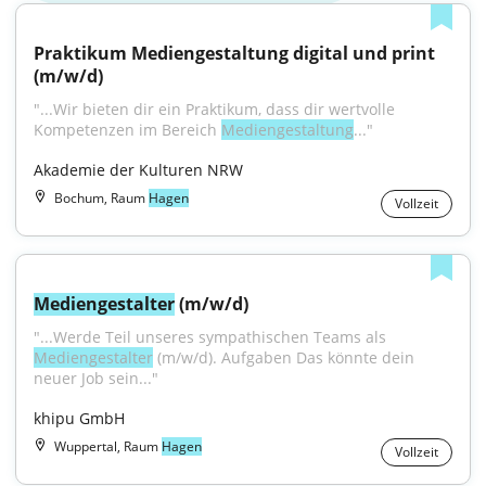
Praktikum Mediengestaltung digital und print 
(m/w/d)
"...Wir bieten dir ein Praktikum, dass dir wertvolle 
Kompetenzen im Bereich 
Mediengestaltung
..."
Akademie der Kulturen NRW
Bochum, Raum
Hagen
Vollzeit
Mediengestalter
 (m/w/d)
"...Werde Teil unseres sympathischen Teams als 
Mediengestalter
 (m/w/d). Aufgaben Das könnte dein 
neuer Job sein..."
khipu GmbH
Wuppertal, Raum
Hagen
Vollzeit