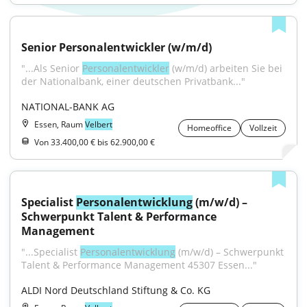
Senior Personalentwickler (w/m/d)
"...Als Senior 
Personalentwickler
 (w/m/d) arbeiten Sie bei 
der Nationalbank, einer deutschen Privatbank..."
NATIONAL-BANK AG
Essen, Raum
Velbert
Homeoffice
Vollzeit
Von 33.400,00 € bis 62.900,00 €
Specialist 
Personalentwicklung
 (m/w/d) – 
Schwerpunkt Talent & Performance 
Management
"...Specialist 
Personalentwicklung
 (m/w/d) – Schwerpunkt 
Talent & Performance Management 45307 Essen..."
ALDI Nord Deutschland Stiftung & Co. KG