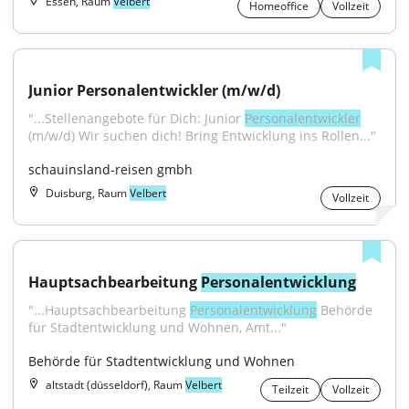
Essen, Raum
Velbert
Homeoffice
Vollzeit
Junior Personalentwickler (m/w/d)
"...Stellenangebote für Dich: Junior 
Personalentwickler
(m/w/d) Wir suchen dich! Bring Entwicklung ins Rollen..."
schauinsland-reisen gmbh
Duisburg, Raum
Velbert
Vollzeit
Hauptsachbearbeitung 
Personalentwicklung
"...Hauptsachbearbeitung 
Personalentwicklung
 Behörde 
für Stadtentwicklung und Wohnen, Amt..."
Behörde für Stadtentwicklung und Wohnen
altstadt (düsseldorf), Raum
Velbert
Teilzeit
Vollzeit