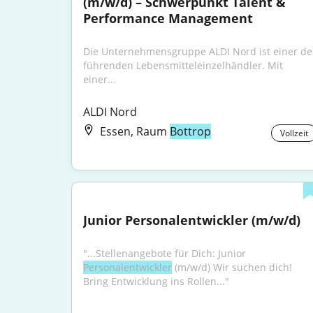
(m/w/d) – Schwerpunkt Talent & 
Performance Management
Die Unternehmensgruppe ALDI Nord ist einer der
führenden Lebensmitteleinzelhändler. Mit 
einer...
ALDI Nord
Essen, Raum
Bottrop
Vollzeit
Junior Personalentwickler (m/w/d)
"...Stellenangebote für Dich: Junior 
Personalentwickler
 (m/w/d) Wir suchen dich! 
Bring Entwicklung ins Rollen..."