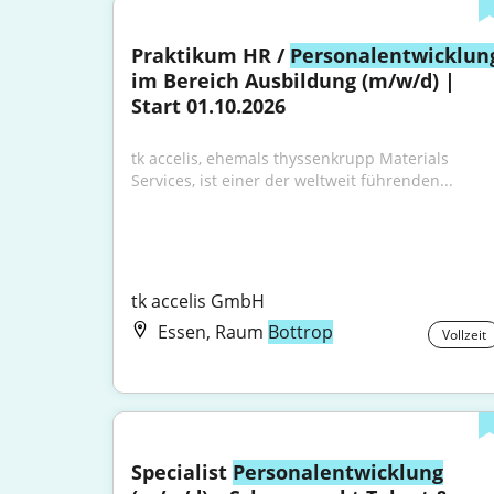
Praktikum HR / 
Personalentwicklun
im Bereich Ausbildung (m/w/d) | 
Start 01.10.2026
tk accelis, ehemals thyssenkrupp Materials 
Services, ist einer der weltweit führenden...
tk accelis GmbH
Essen, Raum
Bottrop
Vollzeit
Specialist 
Personalentwicklung