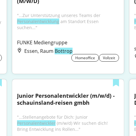
(M/W/D)
"...Zur Unterstützung unseres Teams der 
Personalentwicklung
 am Standort Essen 
 
suchen..."
FUNKE Mediengruppe
Essen, Raum
Bottrop
Homeoffice
Vollzeit
Junior Personalentwickler (m/w/d) - 
schauinsland-reisen gmbh
"...Stellenangebote für Dich: Junior 
Personalentwickler
 (m/w/d) Wir suchen dich! 
Bring Entwicklung ins Rollen..."