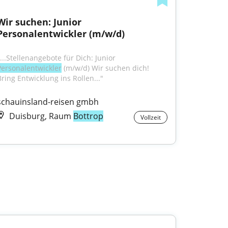
Wir suchen: Junior 
Personalentwickler (m/w/d)
"...Stellenangebote für Dich: Junior 
Personalentwickler
 (m/w/d) Wir suchen dich! 
Bring Entwicklung ins Rollen..."
schauinsland-reisen gmbh
Duisburg, Raum
Bottrop
Vollzeit